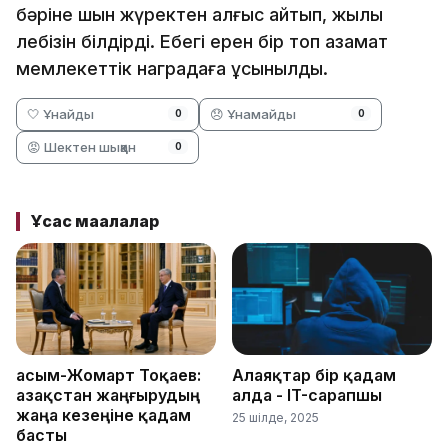
бәріне шын жүректен алғыс айтып, жылы
лебізін білдірді. Еңбегі ерен бір топ азамат
мемлекеттік наградаға ұсынылды.
🤍 Ұнайды
😞 Ұнамайды
0
0
😡 Шектен шыққан
0
Ұқсас мақалалар
Қасым-Жомарт Тоқаев:
Алаяқтар бір қадам
Қазақстан жаңғырудың
алда - IT-сарапшы
жаңа кезеңіне қадам
25 шілде, 2025
басты