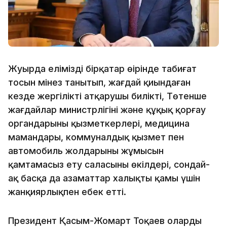
Жуырда еліміздің бірқатар өңірінде табиғат
тосын мінез танытып, жағдай қиындаған
кезде жергілікті атқарушы биліктің, Төтенше
жағдайлар министрлігінің және құқық қорғау
органдарының қызметкерлері, медицина
мамандары, коммуналдық қызмет пен
автомобиль жолдарының жұмысын
қамтамасыз ету саласының өкілдері, сондай-
ақ басқа да азаматтар халықтың қамы үшін
жанқиярлықпен еңбек етті.
Президент Қасым-Жомарт Тоқаев олардың