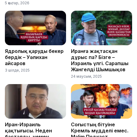
5 қаңтар, 2026
Ядролық қаруды бекер
Иранға жақтасқан
бердік – Уәлихан
дұрыс па? Бізге –
Қайсаров
Израиль үлгі. Сарапшы
Жангелді Шымшықов
3 шілде, 2025
24 маусым, 2025
Иран-Израиль
Соғыстың бітуіне
қақтығысы. Неден
Кремль мүдделі емес.
басталды, немен
Malim.Подкаст