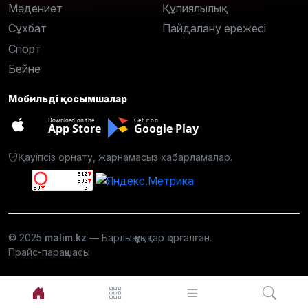
Мәдениет
Құпиялылық
Сұхбат
Пайдалану ережесі
Спорт
Бейне
Мобильді қосымшалар
Download on the
Get it on
App Store
Google Play
Қауіпсіз орнату, жарнамасыз хабарламалар.
© 2025
malim.kz
— Барлық құқықтар қорғалған.
Прайс-парақшасы