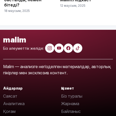
бітеді?
12 маусым, 2025
18 маусым, 2025
malim
Біз әлеуметтік желіде:
Malim — анализге негізделген материалдар, авторлық
пікірлер мен эксклюзив контент.
Айдарлар
Қызмет
Саясат
Біз туралы
Аналитика
Жарнама
Қоғам
Байланыс