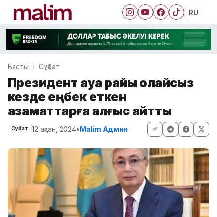
RU
Басты
Сұқбат
Президент ауа райы қолайсыз
кезде еңбек еткен
азаматтарға алғыс айтты
12 ақпан, 2024
•
Malim Админ
Сұқбат