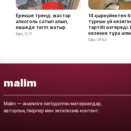
Ерекше тренд: жастар
14 қыркүйектен 
алкоголь сатып алып,
тұрғын үй кезегі
көшеде төгіп жатыр
тәртібі өзгереді:
кезекке тұра ал
Бүгін, 12:17
Бүгін, 09:53
malim
Malim — анализге негізделген материалдар,
авторлық пікірлер мен эксклюзив контент.