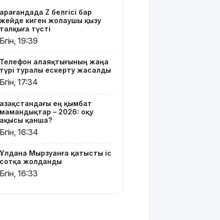
үңгірі»
Қарағандада Z белгісі бар
хитке
жейде киген жолаушы қызу
айналды
талқыға түсті
Бүгін, 19:39
Жасанды
интеллектіні
Телефон алаяқтығының жаңа
өшіруге
түрі туралы ескерту жасалды
міндеттейтін
Бүгін, 17:34
болып
жатыр
Қазақстандағы ең қымбат
мамандықтар – 2026: оқу
Грант
ақысы қанша?
иегерлерінің
Бүгін, 16:34
тізімі
шықты
Ұлдана Мырзуанға қатысты іс
сотқа жолданды
Белгілі
Бүгін, 16:33
блогер
Астанада
былапыт
сөз
айтқаны