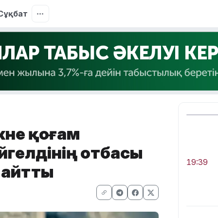
Сұқбат
әне қоғам
йгелдінің отбасы
19:39
 айтты