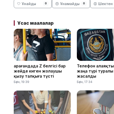
🤍 Ұнайды
😞 Ұнамайды
😡 Шектен 
0
0
Ұқсас мақалалар
Қарағандада Z белгісі бар
Телефон алаяқт
жейде киген жолаушы
жаңа түрі туралы
қызу талқыға түсті
жасалды
Бүгін, 19:39
Бүгін, 17:34