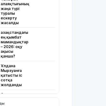
алаяқтығының
жаңа түрі
туралы
ескерту
жасалды
Қазақстандағы
ең қымбат
мамандықтар
– 2026: оқу
ақысы
қанша?
Ұлдана
Мырзуанға
қатысты іс
сотқа
жолданды
Аптаптан
қашқандар:
лды
«Жел