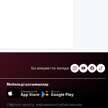
болады?
Қазақстанда
қияр,
картоп пен
қырыққабат
бағасы
арзандады
Ерекше
тренд:
жастар
алкоголь
сатып
алып,
Біз әлеуметтік желіде:
көшеде
төгіп
жатыр
Мобильді қосымшалар
Қытай
Download on the
Get it on
App Store
Google Play
экспорты
болжамдағыдай
Қауіпсіз орнату, жарнамасыз хабарламалар.
болмады