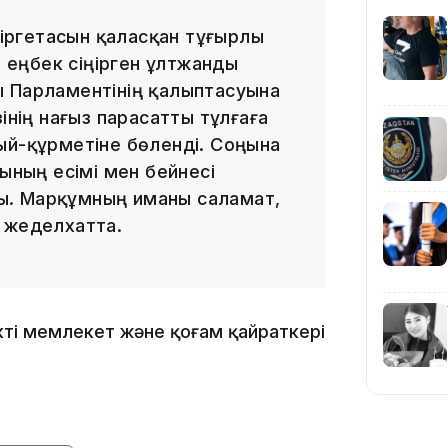
16:01
к іргетасын қаласқан тұғырлы
еңбек сіңірген ұлтжанды
ы Парламентінің қалыптасуына
інің нағыз парасатты тұлғаға
15:33
ый-құрметіне бөленді. Соңына
лының есімі мен бейнесі
ы. Марқұмның иманы саламат,
 жеделхатта.
15:04
кті мемлекет және қоғам қайраткері
14:10