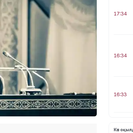
17:34
16:34
16:33
Көп оқы