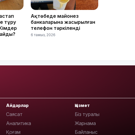
бастап
Ақтөбеде майонез
не тұру
банкаларына жасырылған
12:35
 Кімдер
телефон тәркіленді
майды?
6 тамыз, 2026
12:17
Айдарлар
Қызмет
Саясат
Біз туралы
Аналитика
Жарнама
11:23
Қоғам
Байланыс