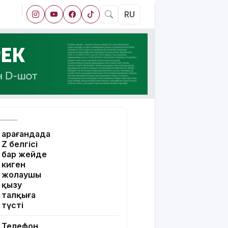
RU
Қарағандада
Z белгісі
бар жейде
киген
жолаушы
қызу
талқыға
түсті
Телефон