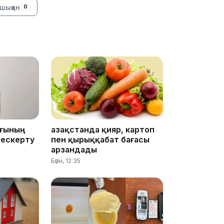
шыққан
0
13:14
ығының
Қазақстанда қияр, картоп
 ескерту
пен қырыққабат бағасы
арзандады
Бүгін, 12:35
13:08