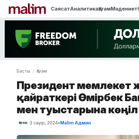
Саясат
Аналитика
Қоғам
Мәдениет
Басты
Қоғам
Президент мемлекет ж
қайраткері Өмірбек Ба
мен туыстарына көңіл
3 сәуір, 2024
•
Malim Админ
Қоғам