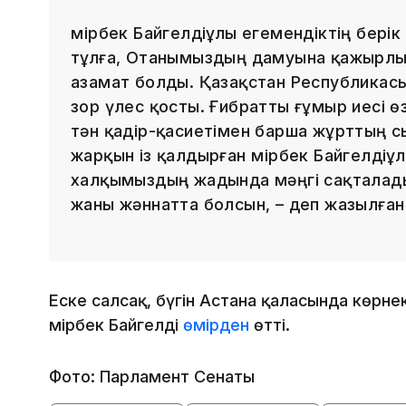
Өмірбек Байгелдіұлы егемендіктің бері
тұлға, Отанымыздың дамуына қажырлы 
азамат болды. Қазақстан Республикас
зор үлес қосты. Ғибратты ғұмыр иесі өз
тән қадір-қасиетімен барша жұрттың с
жарқын із қалдырған Өмірбек Байгелдіұ
халқымыздың жадында мәңгі сақталад
жаны жәннатта болсын, – деп жазылған
Еске салсақ, бүгін Астана қаласында көрне
Өмірбек Байгелді
өмірден
өтті.
Фото: Парламент Сенаты