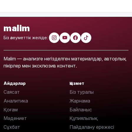
malim
Біз әлеуметтік желіде:
Malim — анализге негізделген материалдар, авторлық
пікірлер мен эксклюзив контент.
Айдарлар
Қызмет
Саясат
Біз туралы
Аналитика
Жарнама
Қоғам
Байланыс
Мәдениет
Құпиялылық
Сұхбат
Пайдалану ережесі