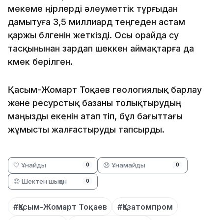
мекеме өңірлерді әлеуметтік тұрғыдан
дамытуға 3,5 миллиард теңгеден астам
қаржы бөлгенін жеткізді. Осы орайда су
тасқынынан зардап шеккен аймақтарға да
көмек берілген.
Қасым-Жомарт Тоқаев геологиялық барлау
және ресурстық базаны толықтырудың
маңызды екенін атап өтіп, бұл бағыттағы
жұмысты жалғастыруды тапсырды.
🤍 Ұнайды
😞 Ұнамайды
0
0
😡 Шектен шыққан
0
#Қасым-Жомарт Тоқаев
#Қазатомпром