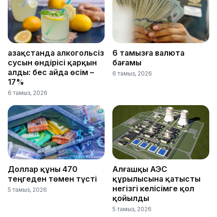
Қазақстанда алкогольсіз
6 тамызға валюта
сусын өндірісі қарқын
бағамы
алды: бес айда өсім –
6 тамыз, 2026
17%
6 тамыз, 2026
Доллар құны 470
Алғашқы АЭС
теңгеден төмен түсті
құрылысына қатысты
негізгі келісімге қол
5 тамыз, 2026
қойылды
5 тамыз, 2026