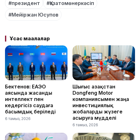
#президент
#Қазатомөнеркәсіп
#Мейіржан Юсупов
Ұқсас мақалалар
Бектенов: ЕАЭО
Шығыс Қазақстан
аясында жасанды
Dongfeng Motor
интеллект пен
компаниясымен жаңа
кедергісіз саудаға
инвестициялық
басымдық беріледі
жобаларды жүзеге
асыруға мүдделі
6 тамыз, 2026
6 тамыз, 2026