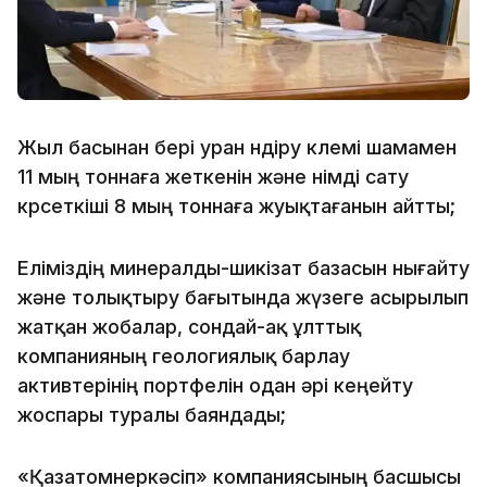
Жыл басынан бері уран өндіру көлемі шамамен
11 мың тоннаға жеткенін және өнімді сату
көрсеткіші 8 мың тоннаға жуықтағанын айтты;
Еліміздің минералды-шикізат базасын нығайту
және толықтыру бағытында жүзеге асырылып
жатқан жобалар, сондай-ақ ұлттық
компанияның геологиялық барлау
активтерінің портфелін одан әрі кеңейту
жоспары туралы баяндады;
«Қазатомөнеркәсіп» компаниясының басшысы