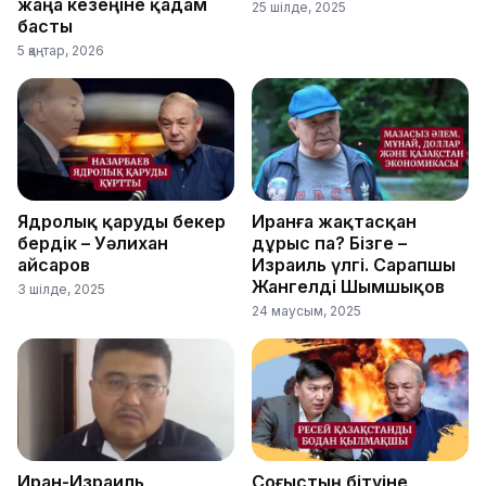
жаңа кезеңіне қадам
25 шілде, 2025
басты
5 қаңтар, 2026
Ядролық қаруды бекер
Иранға жақтасқан
бердік – Уәлихан
дұрыс па? Бізге –
Қайсаров
Израиль үлгі. Сарапшы
Жангелді Шымшықов
3 шілде, 2025
24 маусым, 2025
Иран-Израиль
Соғыстың бітуіне