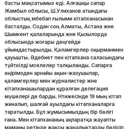
басты мақсатымыз еді. Алғашқы сапар
Жамбыл облысы, Ш.Уәлиханов атындағы
облыстық әмбебап ғылыми кітапханасынан
басталды. Содан соң Алматы, Астана және
Шымкент қалаларында және Қызылорда
облысында жоғары деңгейде
ұйымдастырылды. Қаламгерлер оқырманмен
қауышты. Әдебиет пен кітапхана саласындағы
түйткілді мәселелер талқыланды. Сапарға
өңірімзден арнайы ақын-жазушылар,
қаламгерлер мен журналистер және
кітапханашылардан құралған делегация
мүшелері де барды. Нәтижесінде 19 мың кітап
жиналып, шалғай ауылдағы кітапханаларға
таратылды. Бұл жұмысымыздың бір бөлігі
ғана. Мен кітапхананың ақпаратқа жауапты
маманы ретінде жақсы жаңалықтарды бөлісіп