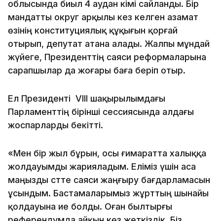
облысында биыл 4 аудан әкімі сайланды. Бір
мандатты округ арқылы кез келген азамат
өзінің конституциялық құқығын қорғай
отырып, депутат атана алады. Жалпы мұндай
жүйеге, Президенттің саяси реформаларына
сарапшылар да жоғары баға беріп отыр.
Ел Президенті VIII шақырылымдағы
Парламенттің бірінші сессиясында алдағы
жоспарларды бекітті.
«Мен бір жыл бұрын, осы ғимаратта халыққа
жолдауымды жарияладым. Еліміз үшін аса
маңызды сәтте саяси жаңғыру бағдарламасын
ұсындым. Бастамаларымыз жұрттың шынайы
қолдауына ие болды. Оған былтырғы
референдумда айқын көз жеткіздік. Біз