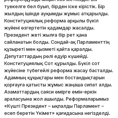
тәуекелге бел буып, бірден іске кірістік. Бір
жылдың ішінде ауқымды жұмыс атқарылды.
Конституциялық реформа арқылы бүкіл
жүйені өзгертетін қадамдар жасалды.
Президент жеті жылға бір рет қана
сайланатын болды. Сондай-ақ Парламенттің
құзыреті мен қызметі қайта қаралды.
Депутаттардың рөлі едәуір күшейді.
Конституциялық Сот құрылды. Бүкіл сот
жүйесіне түбегейлі реформа жасау басталды.
Адамның құқықтары мен бостандықтарын
қорғауға қатысты жұмыс жаңаша сипат алды.
Азаматтардың саяси өмірге емін-еркін
араласуына жол ашылды. Реформаларымыз
«Күшті Президент – ықпалды Парламент –
есеп беретін Үкімет» қағидасына негізделді.