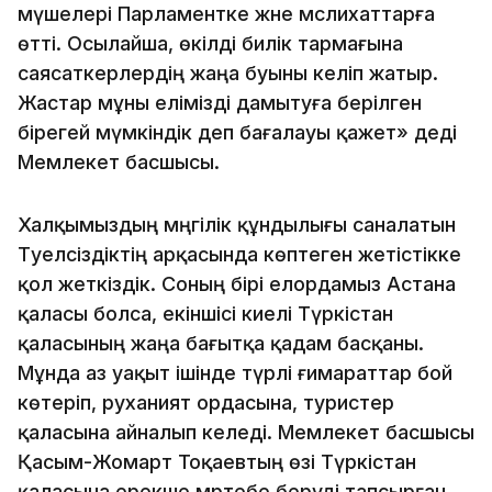
мүшелері Парламентке және мәслихаттарға
өтті. Осылайша, өкілді билік тармағына
саясаткерлердің жаңа буыны келіп жатыр.
Жастар мұны елімізді дамытуға берілген
бірегей мүмкіндік деп бағалауы қажет» деді
Мемлекет басшысы.
Халқымыздың мәңгілік құндылығы саналатын
Тәуелсіздіктің арқасында көптеген жетістікке
қол жеткіздік. Соның бірі елордамыз Астана
қаласы болса, екіншісі киелі Түркістан
қаласының жаңа бағытқа қадам басқаны.
Мұнда аз уақыт ішінде түрлі ғимараттар бой
көтеріп, руханият ордасына, туристер
қаласына айналып келеді. Мемлекет басшысы
Қасым-Жомарт Тоқаевтың өзі Түркістан
қаласына ерекше мәртебе беруді тапсырған