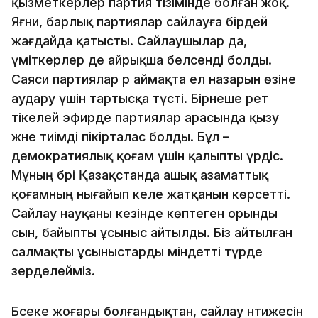
қызметкерлер партия тізімінде болған жоқ.
Яғни, барлық партиялар сайлауға бірдей
жағдайда қатысты. Сайлаушылар да,
үміткерлер де айрықша белсенді болды.
Саяси партиялар әр аймақта ел назарын өзіне
аудару үшін тартысқа түсті. Бірнеше рет
тікелей эфирде партиялар арасында қызу
және тиімді пікірталас болды. Бұл –
демократиялық қоғам үшін қалыпты үрдіс.
Мұның бәрі Қазақстанда ашық азаматтық
қоғамның нығайып келе жатқанын көрсетті.
Сайлау науқаны кезінде көптеген орынды
сын, байыпты ұсыныс айтылды. Біз айтылған
салмақты ұсыныстарды міндетті түрде
зерделейміз.
Бәсеке жоғары болғандықтан, сайлау нәтижесін