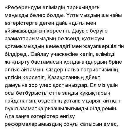
«Референдум еліміздің тарихындағы
маңызды белес болды. Ұлтымыздың шынайы
өзгерістерге деген дайындығы мен
ұйымшылдығын көрсетті. Дауыс беруге
азаматтарымыздың белсенді қатысуы
қоғамымыздың кемелдігі мен жауапкершілігін
білдіреді. Сайлау учаскесіне келіп, елімізді
жаңғырту бастамасын қолдағандардың бәріне
алғыс айтамын. Сіздер нағыз патриотизмнің
үлгісін көрсетіп, Қазақстанның дәйекті
дамуына зор үлес қостыңыздар. Еліміз үшін
осы бетбұрысты сәтте заңды құқықтарын
пайдаланып, өздерінің ұстанымдарын айтқан
бүкіл азаматқа ризашылығымды білдіремін.
Ата заңға өзгерістер енгізу
реформаларымыздың соңғы сатысын емес,