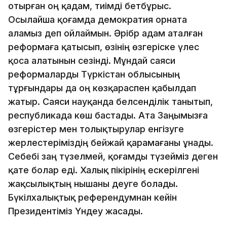
отырған оң қадам, тиімді бетбұрыс.
Осылайша қоғамда демократия орната
аламыз деп ойлаймын. Әрібр адам аталған
реформаға қатысып, өзінің өзгеріске үлес
қоса алатынын сезінді. Мұндай саяси
реформаларды Түркістан облысының
тұрғындары да оң көзқараспен қабылдап
жатыр. Саяси науқанда белсенділік танытып,
республикада көш бастады. Ата Заңымызға
өзгерістер мен толықтырулар енгізуге
жерлестеріміздің бейжай қарамағаны ұнады.
Себебі заң түзелмей, қоғамды түзейміз деген
қате болар еді. Халық пікірінің ескерілгені
жақсылықтың нышаны деуге болады.
Бүкілхалықтық референдумнан кейін
Президентіміз Үндеу жасады.