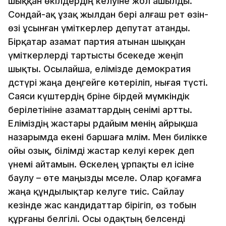
шыққан өкілдердің келуіне жол ашылды.
Сондай-ақ ұзақ жылдан бері алғаш рет өзін-
өзі ұсынған үміткерлер депутат атанды.
Бірқатар азамат партия атынан шыққан
үміткерлерді тартысты бәсекеде жеңіп
шықты. Осылайша, елімізде демократия
дәстүрі жаңа деңгейге көтеріліп, нығая түсті.
Саяси күштердің бәріне бірдей мүмкіндік
берілетініне азаматтардың сенімі артты.
Еліміздің жастары әрдайым менің айрықша
назарымда екені баршаға мәлім. Мен билікке
ойы озық, білімді жастар келуі керек деп
үнемі айтамын. Өскелең ұрпақты ел ісіне
баулу – өте маңызды мәселе. Олар қоғамға
жаңа құндылықтар әкелуге тиіс. Сайлау
кезінде жас кандидаттар бірігіп, өз тобын
құрғаны белгілі. Осы одақтың белсенді