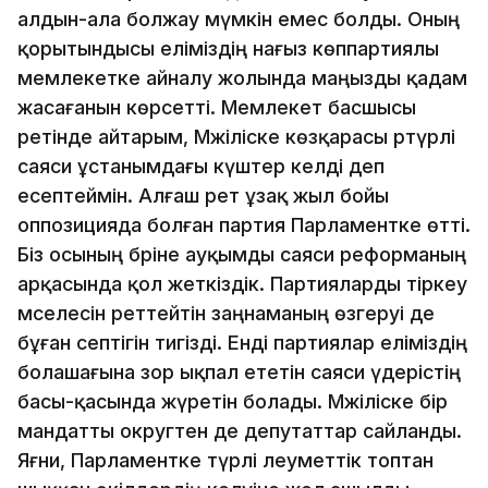
алдын-ала болжау мүмкін емес болды. Оның
қорытындысы еліміздің нағыз көппартиялы
мемлекетке айналу жолында маңызды қадам
жасағанын көрсетті. Мемлекет басшысы
ретінде айтарым, Мәжіліске көзқарасы әртүрлі
саяси ұстанымдағы күштер келді деп
есептеймін. Алғаш рет ұзақ жыл бойы
оппозицияда болған партия Парламентке өтті.
Біз осының бәріне ауқымды саяси реформаның
арқасында қол жеткіздік. Партияларды тіркеу
мәселесін реттейтін заңнаманың өзгеруі де
бұған септігін тигізді. Енді партиялар еліміздің
болашағына зор ықпал ететін саяси үдерістің
басы-қасында жүретін болады. Мәжіліске бір
мандатты округтен де депутаттар сайланды.
Яғни, Парламентке түрлі әлеуметтік топтан