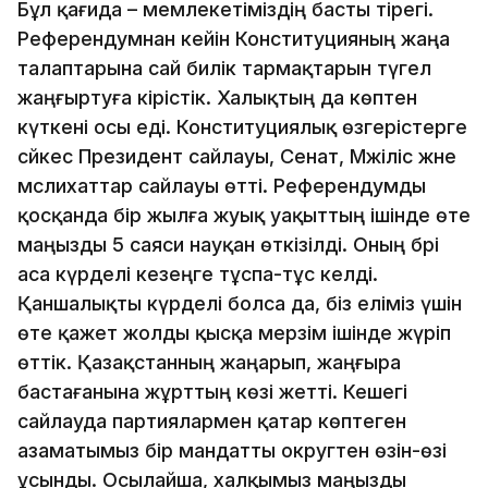
Бұл қағида – мемлекетіміздің басты тірегі.
Референдумнан кейін Конституцияның жаңа
талаптарына сай билік тармақтарын түгел
жаңғыртуға кірістік. Халықтың да көптен
күткені осы еді. Конституциялық өзгерістерге
сәйкес Президент сайлауы, Сенат, Мәжіліс және
мәслихаттар сайлауы өтті. Референдумды
қосқанда бір жылға жуық уақыттың ішінде өте
маңызды 5 саяси науқан өткізілді. Оның бәрі
аса күрделі кезеңге тұспа-тұс келді.
Қаншалықты күрделі болса да, біз еліміз үшін
өте қажет жолды қысқа мерзім ішінде жүріп
өттік. Қазақстанның жаңарып, жаңғыра
бастағанына жұрттың көзі жетті. Кешегі
сайлауда партиялармен қатар көптеген
азаматымыз бір мандатты округтен өзін-өзі
ұсынды. Осылайша, халқымыз маңызды