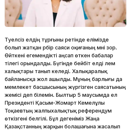
Тәуелсіз елдің тұрғыны ретінде елімізде
болып жатқан әрбір саяси оқиғаның мәні зор.
Өйткені егемендікті аңсап өткен бабалар
тілегі орындалды. Бүгінде бейбіт елді әлем
халықтары танып келеді. Халықаралық
байланысқа жол ашылды. Мұның барлығы да
мемлекет басшысының жүргізген саясатының
жемісі деп білемін. Былтыр 5 маусымда ел
Президенті Қасым-Жомарт Кемелұлы
Тоқаевтың жалпыхалықтық референдум
өткізгені белгілі. Бұл дегеніміз Жаңа
Қазақстанның жарқын болашағына жасалып