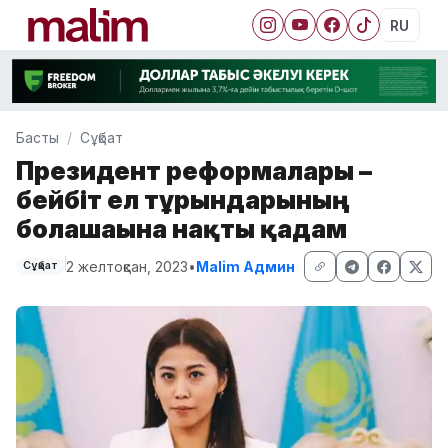
RU
Басты
Сұқбат
Президент реформалары –
бейбіт ел тұрғындарының
болашағына нақты қадам
2 желтоқсан, 2023
•
Malim Админ
Сұқбат