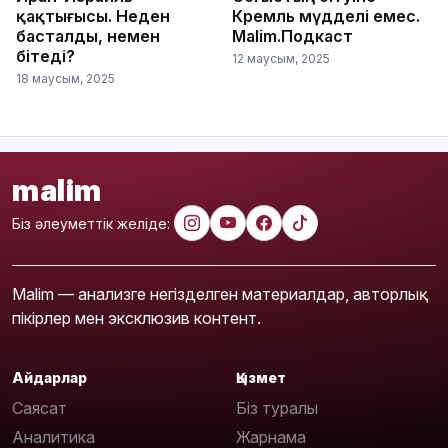
қақтығысы. Неден
Кремль мүдделі емес.
басталды, немен
Malim.Подкаст
бітеді?
12 маусым, 2025
18 маусым, 2025
malim
Біз әлеуметтік желіде:
Malim — анализге негізделген материалдар, авторлық
пікірлер мен эксклюзив контент.
Айдарлар
Қызмет
Саясат
Біз туралы
Аналитика
Жарнама