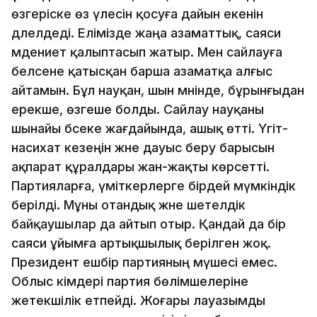
өзгеріске өз үлесін қосуға дайын екенін
дәлелдеді. Елімізде жаңа азаматтық, саяси
мәдениет қалыптасып жатыр. Мен сайлауға
белсене қатысқан барша азаматқа алғыс
айтамын. Бұл науқан, шын мәнінде, бұрынғыдан
ерекше, өзгеше болды. Сайлау науқаны
шынайы бәсеке жағдайында, ашық өтті. Үгіт-
насихат кезеңін және дауыс беру барысын
ақпарат құралдары жан-жақты көрсетті.
Партияларға, үміткерлерге бірдей мүмкіндік
берілді. Мұны отандық және шетелдік
байқаушылар да айтып отыр. Қандай да бір
саяси ұйымға артықшылық берілген жоқ.
Президент ешбір партияның мүшесі емес.
Облыс әкімдері партия бөлімшелеріне
жетекшілік етпейді. Жоғары лауазымды