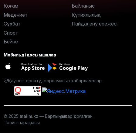
Қоғам
Байланыс
Мәдениет
Құпиялылық
Сұхбат
Пайдалану ережесі
Спорт
Бейне
Мобильді қосымшалар
Download on the
Get it on
App Store
Google Play
Қауіпсіз орнату, жарнамасыз хабарламалар.
© 2025
malim.kz
— Барлық құқықтар қорғалған.
Прайс-парақшасы