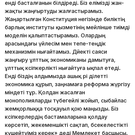
енді басталғанын білдіреді. Біз елімізді жан-
жақты жаңғыртуды жалғастырамыз.
Жаңартылған Конституция негізінде биліктің
барлық институты қызметінің мейлінше тиімді
моделін қалыптастырамыз. Олардың
арасындағы үйлесім мен тепе-теңдік
механизмін нығайтамыз. Дәйекті саяси
жаңғыру ұлттық экономиканы дамытуға,
ұлттық кәсіпкерлікті нығайтуға ықпал етеді.
Енді біздің алдымызда ашық әрі әділетті
экономика құрып, заңнамаға реформа жүргізу
міндеті тұр. Қолдан жасалған
монополияларды түбегейлі жойып, сыбайлас
жемқорлыққа тосқауыл қою маңызды. Біз
кәсіпкерлердің бастамаларына қолдау
көрсетіп, жекеменшікті сақтап, бәсекелестікті
күшейтуіміз керек» деді Мемлекет басшысы.