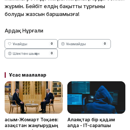
жүрмін. Бейбіт елдің бақытты тұрғыны
болуды жазсын баршамызға!
Ардақ Нұрғали
🤍 Ұнайды
😞 Ұнамайды
0
0
😡 Шектен шыққан
0
Ұқсас мақалалар
Қасым-Жомарт Тоқаев:
Алаяқтар бір қадам
Қазақстан жаңғырудың
алда - IT-сарапшы