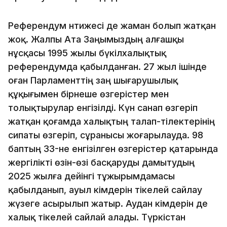
Референдум нәтижесі де жаман болып жатқан
жоқ. Жалпы Ата Заңымыздың алғашқы
нұсқасы 1995 жылы бүкілхалықтық
референдумда қабылданған. 27 жыл ішінде
оған Парламенттің заң шығарушылық
құқығымен бірнеше өзгерістер мен
толықтырулар енгізілді. Күн санап өзгеріп
жатқан қоғамда халықтың талап-тілектерінің
сипаты өзгеріп, сұранысы жоғарылауда. 98
баптың 33-не енгізілген өзгерістер қатарында
жергілікті өзін-өзі басқаруды дамытудың
2025 жылға дейінгі тұжырымдамасы
қабылданып, ауыл әкімдерін тікелей сайлау
жүзеге асырылып жатыр. Аудан әкімдерін де
халық тікелей сайлай алады. Түркістан