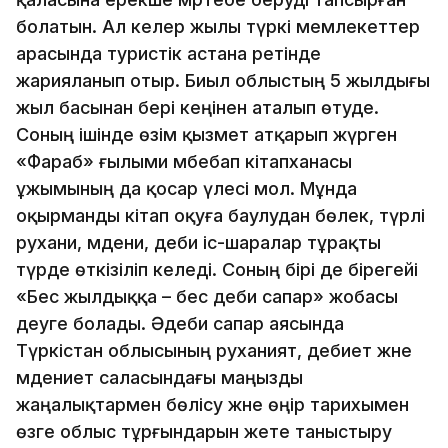
болатын. Ал келер жылы түркі мемлекеттер
арасында туристік астана ретінде
жарияланып отыр. Биыл облыстың 5 жылдығы
жыл басынан бері кеңінен аталып өтуде.
Соның ішінде өзім қызмет атқарып жүрген
«Фараб» ғылыми әмбебап кітапханасы
ұжымының да қосар үлесі мол. Мұнда
оқырманды кітап оқуға баулудан бөлек, түрлі
рухани, мәдени, әдеби іс-шаралар тұрақты
түрде өткізіліп келеді. Соның бірі де бірегейі
«Бес жылдыққа – бес әдеби сапар» жобасы
деуге болады. Әдеби сапар аясында
Түркістан облысының руханият, әдебиет және
мәдениет саласындағы маңызды
жаңалықтармен бөлісу және өңір тарихымен
өзге облыс тұрғындарын жете таныстыру