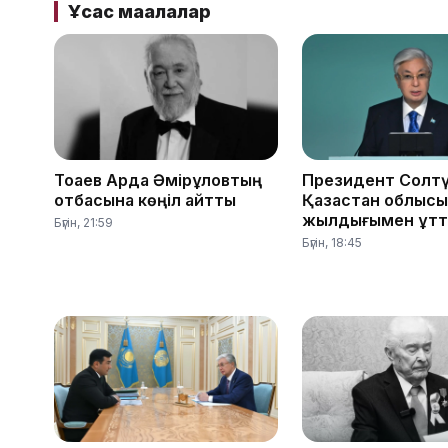
Ұқсас мақалалар
Тоқаев Ардақ Әмірқұловтың
Президент Солтү
отбасына көңіл айтты
Қазақстан облыс
жылдығымен құтт
Бүгін, 21:59
Бүгін, 18:45