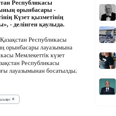
тан Республикасы
ғының орынбасары -
17:34
інің Күзет қызметінің
ды
»
, - делінген қаулыда.
Қазақстан Республикасы
ның орынбасары лауазымына
16:34
икасы Мемлекеттік күзет
зақстан Республикасы
тығы лауазымынан босатылды
.
16:33
шыққан
0