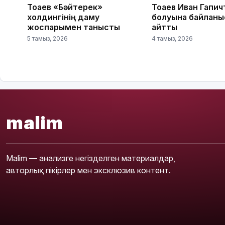
Тоқаев «Бәйтерек»
Тоқаев Иван Гапич
холдингінің даму
болуына байланы
жоспарымен танысты
айтты
5 тамыз, 2026
4 тамыз, 2026
malim
Malim — анализге негізделген материалдар,
авторлық пікірлер мен эксклюзив контент.