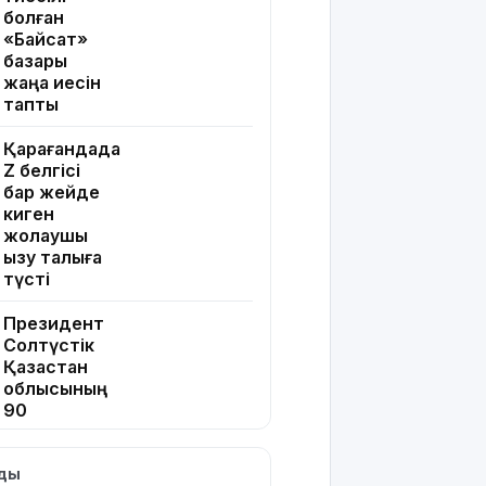
болған
«Байсат»
базары
жаңа иесін
тапты
Қарағандада
Z белгісі
бар жейде
киген
жолаушы
қызу талқыға
түсті
Президент
Солтүстік
Қазақстан
облысының
90
жылдығымен
құттықтады
лды