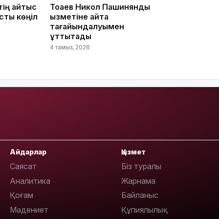
тің қайтыс
Тоқаев Никол Пашинянды
сты көңіл
қызметіне қайта
тағайындалуымен
құттықтады
4 тамыз, 2026
13:14
Айдарлар
Қызмет
Саясат
Біз туралы
13:08
Аналитика
Жарнама
Қоғам
Байланыс
Мәдениет
Құпиялылық