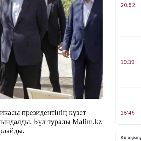
20:52
19:39
касы президентінің күзет
18:45
йындалды. Бұл туралы Мalim.kz
рлайды.
Көп оқы