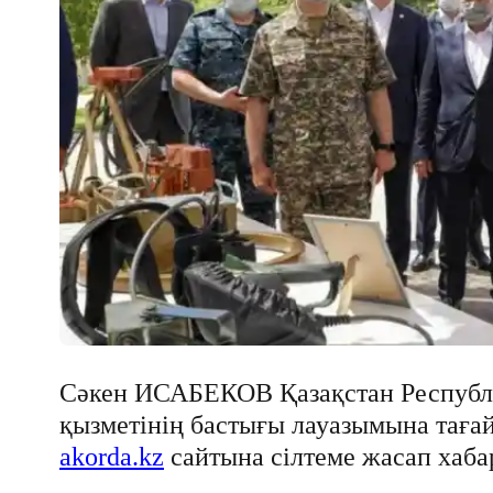
Cәкен ИСАБЕКОВ Қазақстан Республи
қызметінің бастығы лауазымына таға
akorda.kz
сайтына сілтеме жасап хаба