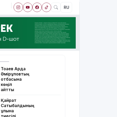
RU
Тоқаев Ардақ
Әмірқұловтың
отбасына
көңіл
айтты
Қайрат
Сатыбалдының
ұлына
тиесілі