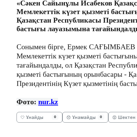
«
Сәкен Сайынұлы Исабеков Қазақс
Мемлекеттік күзет қызметі басты
Қазақстан Республикасы Президент
бастығы лауазымына тағайындал
Сонымен
бірге
, Ермек С
АҒЫМБАЕВ
Мемлекеттік күзет қызметі бастығы
тағайындалды, ол Қазақстан Республ
қызметі бастығының орынбасары - Қа
Президентінің Күзет қызметінің бас
Фото:
nur.kz
🤍 Ұнайды
😞 Ұнамайды
😡 Шектен 
0
0