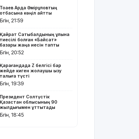
Телефон
Тоқаев Ардақ Әмірқұловтың
алаяқтығының
отбасына көңіл айтты
жаңа түрі
Бүгін, 21:59
туралы
ескерту
жасалды
Қайрат Сатыбалдының ұлына
тиесілі болған «Байсат»
базары жаңа иесін тапты
Қазақстандағы
Бүгін, 20:52
ең қымбат
мамандықтар
Қарағандада Z белгісі бар
– 2026: оқу
жейде киген жолаушы қызу
ақысы
талқыға түсті
қанша?
Бүгін, 19:39
Ұлдана
Президент Солтүстік
Мырзуанға
Қазақстан облысының 90
қатысты іс
жылдығымен құттықтады
сотқа
Бүгін, 18:45
жолданды
Аптаптан
қашқандар: