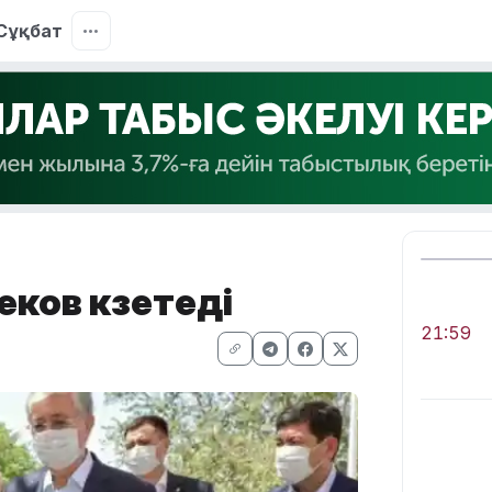
Сұқбат
ков күзетеді
21:59