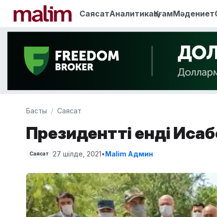
Саясат
Аналитика
Қоғам
Мәдениет
Басты
Саясат
Президентті енді Исабе
27 шілде, 2021
•
Malim Админ
Саясат