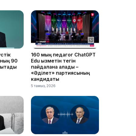
16:01
15:33
стік
160 мың педагог ChatGPT
ының 90
Edu қызметін тегін
ықтады
пайдалана алады –
«Әділет» партиясының
кандидаты
15:04
5 тамыз, 2026
14:10