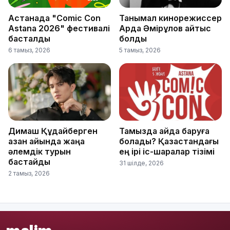
Астанада "Comic Con
Танымал кинорежиссер
Astana 2026" фестивалі
Ардақ Әмірқұлов қайтыс
басталды
болды
6 тамыз, 2026
5 тамыз, 2026
Димаш Құдайберген
Тамызда қайда баруға
қазан айында жаңа
болады? Қазақстандағы
әлемдік турын
ең ірі іс-шаралар тізімі
бастайды
31 шілде, 2026
2 тамыз, 2026