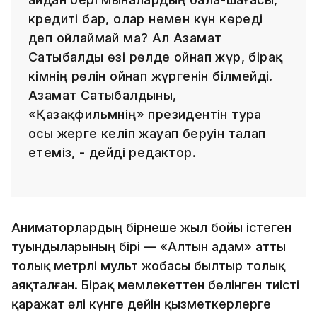
кредиті бар, олар немен күн көреді
деп ойлаймай ма? Ал Азамат
Сатыбалды өзі рөлде ойнап жүр, бірақ
кімнің рөлін ойнап жүргенін білмейді.
Азамат Сатыбалдыны,
«Қазақфильмнің» президентін тура
осы жерге келіп жауап беруін талап
етеміз, - дейді редактор.
Аниматорлардың бірнеше жыл бойы істеген
туындыларының бірі — «Алтын адам» атты
толық метрлі мульт жобасы былтыр толық
аяқталған. Бірақ мемлекеттен бөлінген тиісті
қаражат әлі күнге дейін қызметкерлерге