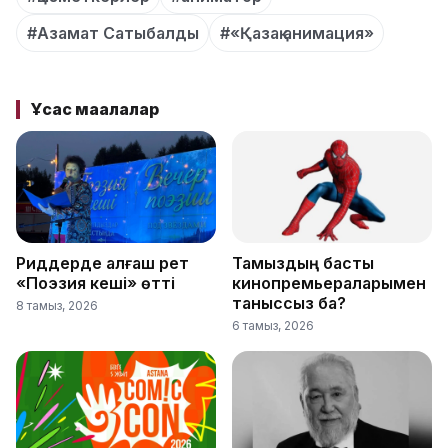
#Азамат Сатыбалды
#«Қазақ анимация»
Ұқсас мақалалар
Риддерде алғаш рет
Тамыздың басты
«Поэзия кеші» өтті
кинопремьераларымен
таныссыз ба?
8 тамыз, 2026
6 тамыз, 2026