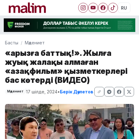
RU
Басты
Мәдениет
«Қарызға баттық!». Жылға
жуық жалақы алмаған
«Қазақфильм» қызметкерлері
бас көтерді (ВИДЕО)
17 шілде, 2024
•
Берік Дәулетов
Мәдениет