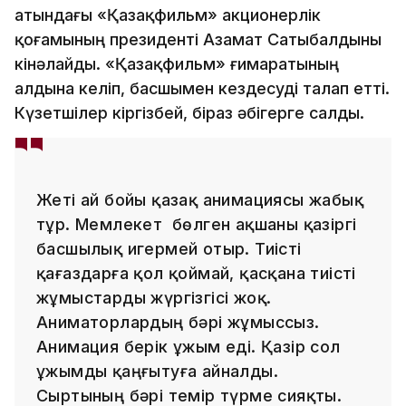
атындағы «Қазақфильм» акционерлік
қоғамының президенті Азамат Сатыбалдыны
кінәлайды. «Қазақфильм» ғимаратының
алдына келіп, басшымен кездесуді талап етті.
Күзетшілер кіргізбей, біраз әбігерге салды.
Жеті ай бойы қазақ анимациясы жабық
тұр. Мемлекет бөлген ақшаны қазіргі
басшылық игермей отыр. Тиісті
қағаздарға қол қоймай, қасқана тиісті
жұмыстарды жүргізгісі жоқ.
Аниматорлардың бәрі жұмыссыз.
Анимация берік ұжым еді. Қазір сол
ұжымды қаңғытуға айналды.
Сыртының бәрі темір түрме сияқты.