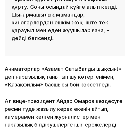
құрту. Соны осындай күйге алып келді.
Шығармашылық мамандар,
киногерлерден ешкім жоқ, іште тек
қарауыл мен еден жуушылар ғана, -
дейді белсенді.
Аниматорлар «Азамат Сатыбалды шықсын!»
деп нарызылық танытып шу көтергенімен,
«Қазақфильм» басшысы бой көрсетпеді.
Ал вице-президент Айдар Омаров кездесуге
ресми түде жазылу керек екенін айтып,
камерамен келген журналистер мен
наразылық білдірушілерге ішкі ережелерді