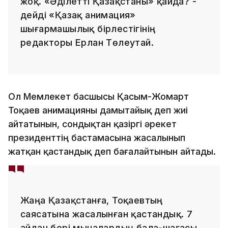
жоқ. «Әділетті Қазақстаны» қайда? -
дейді «Қазақ анимация»
шығармашылық бірлестігінің
редакторы Ерлан Төлеутай.
Ол Мемлекет басшысы Қасым-Жомарт
Тоқаев анимацияны дамытайық деп жиі
айтатынын, сондықтан қазіргі әрекет
президенттің бастамасына жасалынып
жатқан қастандық деп бағалайтынын айтады.
Жаңа Қазақстанға, Тоқаевтың
саясатына жасалынған қастандық. 7
айдан бері мыналардың бала-шағасы,