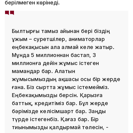
берілмеген көрінеді.
Былтырғы тамыз айынан бері біздің
ұжым – суретшілер, аниматорлар
еңбекақысын ала алмай келе жатыр.
Мұнда 5 миллионнан бастап, 3
миллионға дейін жұмыс істеген
мамандар бар. Алатын
жұмысымыздың ақшасы осы бір жерде
ғана. Біз сыртта жұмыс істемейміз.
Еңбекақымызды берсін. Қарызға
баттық, кредитіміз бар. Бұл жерде
бәрімізде келісімшарт бар. Заңды
түрде істегенбіз. Қағаз бар. Бір
тиынымызды қалдырмай төлесін, -