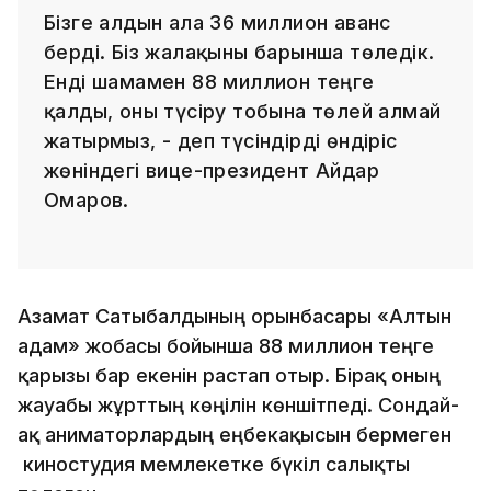
Бізге алдын ала 36 миллион аванс
берді. Біз жалақыны барынша төледік.
Енді шамамен 88 миллион теңге
қалды, оны түсіру тобына төлей алмай
жатырмыз, - деп түсіндірді өндіріс
жөніндегі вице-президент Айдар
Омаров.
Азамат Сатыбалдының орынбасары «Алтын
адам» жобасы бойынша 88 миллион теңге
қарызы бар екенін растап отыр. Бірақ оның
жауабы жұрттың көңілін көншітпеді. Сондай-
ақ аниматорлардың еңбекақысын бермеген
киностудия мемлекетке бүкіл салықты