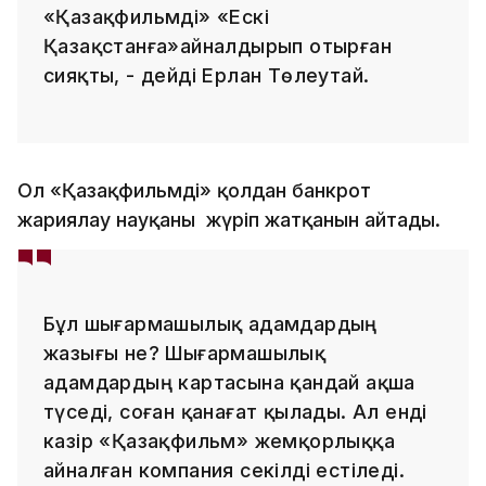
«Қазақфильмді» «Ескі
Қазақстанға»айналдырып отырған
сияқты, - дейді Ерлан Төлеутай.
Ол «Қазақфильмді» қолдан банкрот
жариялау науқаны жүріп жатқанын айтады.
Бұл шығармашылық адамдардың
жазығы не? Шығармашылық
адамдардың картасына қандай ақша
түседі, соған қанағат қылады. Ал енді
казір «Қазақфильм» жемқорлыққа
айналған компания секілді естіледі.