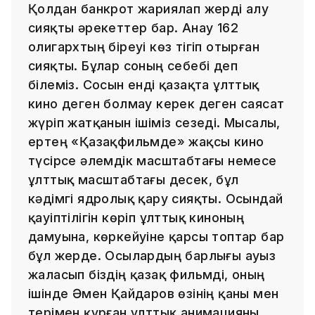
Қолдан банкрот жариялап жерді алу
сияқты әрекеттер бар. Анау 162
олигархтың біреуі көз тігіп отырған
сияқты. Бұлар соның себебі деп
білеміз. Сосын енді қазақта ұлттық
кино деген болмау керек деген саясат
жүріп жатқанын ішіміз сезеді. Мысалы,
ертең «Қазақфильмде» жақсы кино
түсірсе әлемдік масштабтағы немесе
ұлттық масштабтағы десек, бұл
кәдімгі ядролық қару сияқты. Осындай
қауіптілігін көріп ұлттық киноның
дамуына, көркейуіне қарсы топтар бар
бұл жерде. Осылардың барлығы ауыз
жаласып біздің қазақ фильмді, оның
ішінде Әмен Қайдаров өзінің қаны мен
терімен құрған ұлттық анимацияны