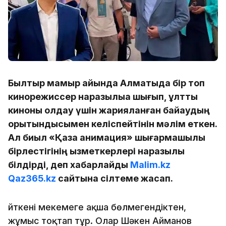
Былтыр мамыр айында Алматыда бір топ
кинорежиссер наразылыққа шығып, ұлттық
киноны қолдау үшін жарияланған байқаудың
қорытындысымен келіспейтінін мәлім еткен.
Ал биыл «Қазақ анимация» шығармашылық
бірлестігінің қызметкерлері наразылық
білдірді, деп хабарлайды
Malim.kz
Qaz365.kz
сайтына сілтеме жасап.
Өйткені мекемеге ақша бөлмегендіктен,
жұмыс тоқтап тұр. Олар Шәкен Айманов