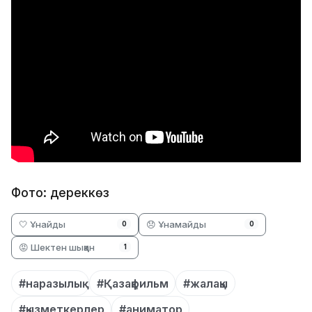
Фото: дереккөз
🤍 Ұнайды
😞 Ұнамайды
0
0
😡 Шектен шыққан
1
#наразылық
#Қазақфильм
#жалақы
#қызметкерлер
#аниматор