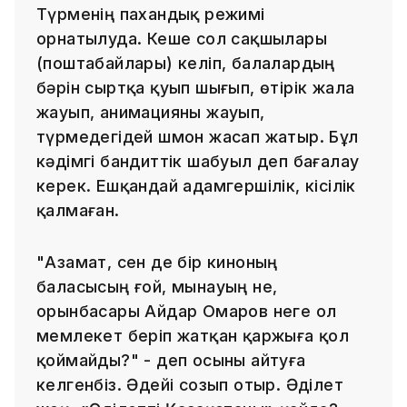
Түрменің пахандық режимі
орнатылуда. Кеше сол сақшылары
(поштабайлары) келіп, балалардың
бәрін сыртқа қуып шығып, өтірік жала
жауып, анимацияны жауып,
түрмедегідей шмон жасап жатыр. Бұл
кәдімгі бандиттік шабуыл деп бағалау
керек. Ешқандай адамгершілік, кісілік
қалмаған.
"Азамат, сен де бір киноның
баласысың ғой, мынауың не,
орынбасары Айдар Омаров неге ол
мемлекет беріп жатқан қаржыға қол
қоймайды?" - деп осыны айтуға
келгенбіз. Әдейі созып отыр. Әділет