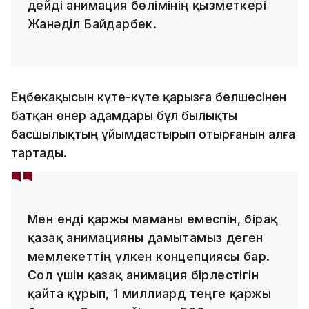
дейді анимация бөлімінің қызметкері
Жанәділ Байдарбек.
Еңбекақысын күте-күте қарызға белшесінен
батқан өнер адамдары бұл былықты
басшылықтың ұйымдастырып отырғанын алға
тартады.
Мен енді қаржы маманы емеспін, бірақ
қазақ анимацияны дамытамыз деген
мемлекеттің үлкен концепциясы бар.
Сол үшін қазақ анимация бірлестігін
қайта құрып, 1 миллиард теңге қаржы