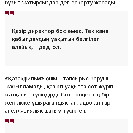
бұзып жатырсыздар деп ескерту жасады.
Қазір директор бос емес. Тек қана
қабылдаудың уақытын белгілеп
алайық, - деді ол.
«Қазақфильм» өнімін тапсырыс беруші
қабылдамады, қазіргі уақытта сот жүріп
жатқанын түсіндірді. Сот процесінің бірі
жеңіліске ұшырағандықтан, адвокаттар
апелляциялық шағым түсірген.