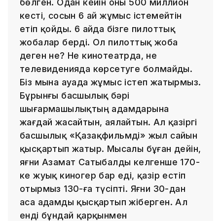
бөлген. Одан кейін оны 500 миллион
кесті, сосын 6 ай жұмыс істемейтін
етіп қойды. 6 айда бізге пилоттық
жобалар берді. Ол пилоттық жоба
деген не? Не кинотеатрда, не
телевиденияда көрсетуге болмайды.
Біз мына ауада жұмыс істеп жатырмыз.
Бұрынғы басшылық бәрі
шығармашылықтың адамдарына
жағдай жасайтын, аялайтын. Ал қазіргі
басшылық «Қазақфильмді» жыл сайын
қысқартып жатыр. Мысалы бұған дейін,
яғни Азамат Сатыбалды келгенше 170-
ке жуық киногер бар еді, қазір естіп
отырмыз 130-ға түсіпті. Яғни 30-дан
аса адамды қысқартып жіберген. Ал
енді бұндай қарқынмен