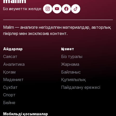
malim
Біз әлеуметтік желіде:
Malim — анализге негізделген материалдар, авторлық
пікірлер мен эксклюзив контент.
Айдарлар
Қызмет
Саясат
Біз туралы
Аналитика
Жарнама
Қоғам
Байланыс
Мәдениет
Құпиялылық
Сұхбат
Пайдалану ережесі
Спорт
Бейне
Мобильді қосымшалар