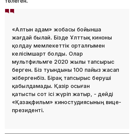
төлеген.
«Алтын адам» жобасы бойынша
жағдай былай. Бізде Ұлттық киноны
қолдау мемлекеттік орталғымен
келісімшарт болды. Олар
мультфильмге 2020 жылы тапсырыс
берген. Біз туындыны 100 пайыз жасап
жібергенбіз. Бірақ тапсырыс беруші
қабылдамады. Қазір осыған
қатысты сот ісі жүріп жатыр, - дейді
«Қазақфильм» киностудиясының вице-
президенті.