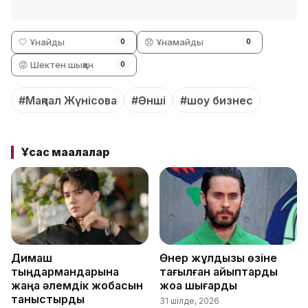
🤍 Ұнайды
😞 Ұнамайды
0
0
😡 Шектен шыққан
0
#Мақпал Жүнісова
#Әнші
#шоу бизнес
Ұқсас мақалалар
Димаш
Өнер жұлдызы өзіне
тыңдармандарына
тағылған айыптарды
жаңа әлемдік жобасын
жоққа шығарды
таныстырды
31 шілде, 2026