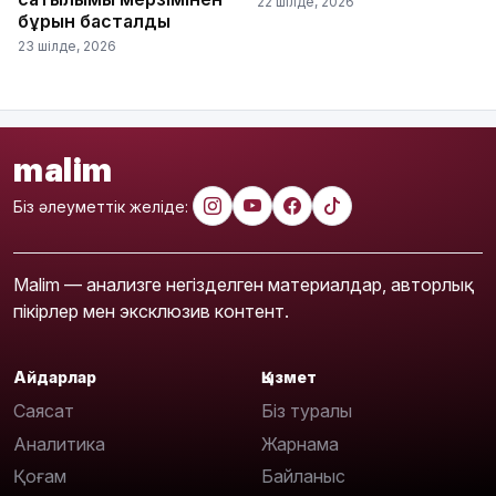
22 шілде, 2026
бұрын басталды
23 шілде, 2026
malim
Біз әлеуметтік желіде:
Malim — анализге негізделген материалдар, авторлық
пікірлер мен эксклюзив контент.
Айдарлар
Қызмет
Саясат
Біз туралы
Аналитика
Жарнама
Қоғам
Байланыс