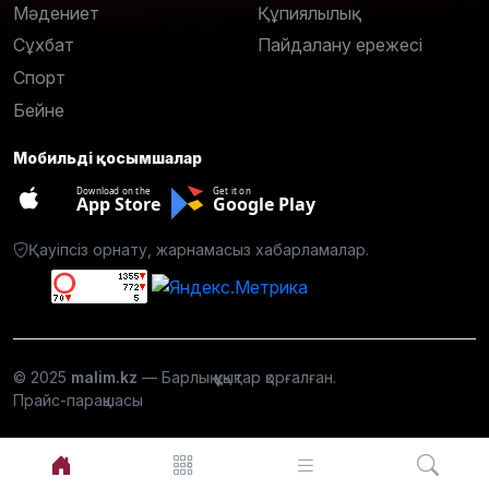
Мәдениет
Құпиялылық
Сұхбат
Пайдалану ережесі
Спорт
Бейне
Мобильді қосымшалар
Download on the
Get it on
App Store
Google Play
Қауіпсіз орнату, жарнамасыз хабарламалар.
© 2025
malim.kz
— Барлық құқықтар қорғалған.
Прайс-парақшасы