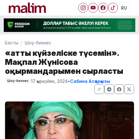
RU
Басты
Шоу-бизнес
«Қатты күйзеліске түсемін».
Мақпал Жүнісова
оқырмандарымен сырласты
17 қыркүйек, 2024
•
Сабина Асқарқызы
Шоу-бизнес