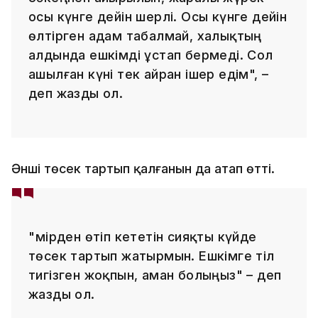
осы күнге дейін шерлі. Осы күнге дейін
өлтірген адам табалмай, халықтың
алдында ешкімді ұстап бермеді. Сол
ашылған күні тек айран ішер едім", –
деп жазды ол.
Әнші төсек тартып қалғанын да атап өтті.
"Өмірден өтіп кететін сияқты күйде
төсек тартып жатырмын. Ешкімге тіл
тигізген жоқпын, аман болыңыз" – деп
жазды ол.