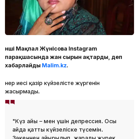
Әнші Мақпал Жүнісова Instagram
парақшасында жан сырын ақтарды, деп
хабарлайды
Malim.kz
.
Өнер иесі қазір күйзелісте жүргенін
жасырмады.
"Күз айы – мен үшін депрессия. Осы
айда қатты күйзеліске түсемін.
Зәкеңнен айырылып, жаралы жүрек