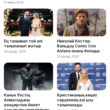
5 тамыз, 2026
Ең танымал той әлі
Николай Костер-
талқыланып жатыр
Вальдау Comic Con
Astana қонағы болады
30 шілде, 2026
23 шілде, 2026
Канье Уэстің
Кристинаның кешкі
Алматыдағы
серуенінің өзі қызу
концертіне билет
талқыланады
сатылымы мерзімінен