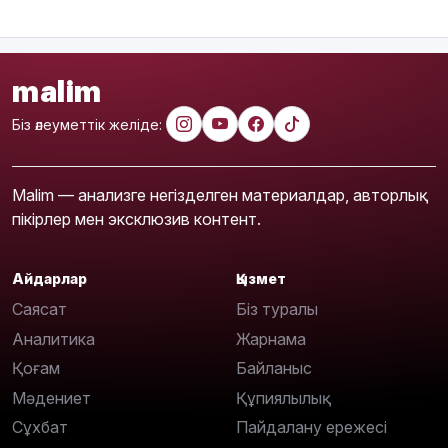
malim
Біз әлеуметтік желіде:
Malim — анализге негізделген материалдар, авторлық
пікірлер мен эксклюзив контент.
Айдарлар
Қызмет
Саясат
Біз туралы
Аналитика
Жарнама
Қоғам
Байланыс
Мәдениет
Құпиялылық
Сұхбат
Пайдалану ережесі