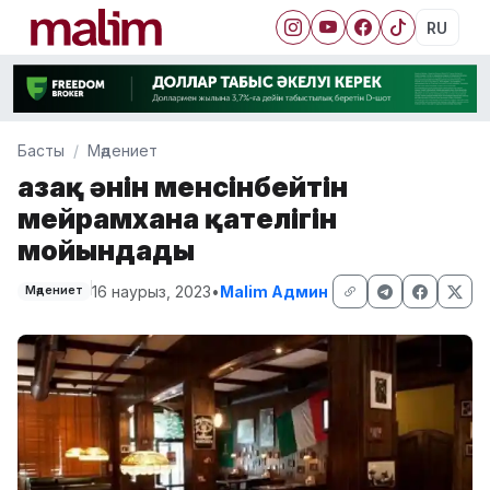
RU
Басты
Мәдениет
Қазақ әнін менсінбейтін
мейрамхана қателігін
мойындады
16 наурыз, 2023
•
Malim Админ
Мәдениет