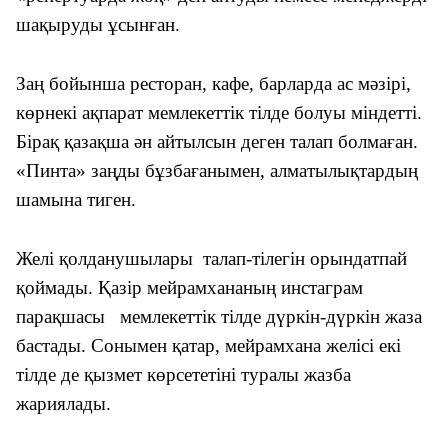
шақыруды ұсынған.
Заң бойынша ресторан, кафе, барларда ас мәзірі,
көрнекі ақпарат мемлекеттік тілде болуы міндетті.
Бірақ қазақша ән айтылсын деген талап болмаған.
«Пинта» заңды бұзбағанымен, алматылықтардың
шамына тиген.
Желі қолданушылары талап-тілегін орындатпай
қоймады. Қазір мейрамхананың инстаграм
парақшасы мемлекеттік тілде дүркін-дүркін жаза
бастады. Cонымен қатар, мейрамхана желісі екі
тілде де қызмет көрсететіні туралы жазба
жариялады.