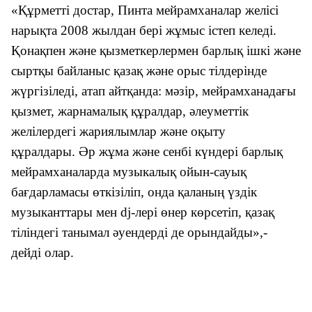
«Құрметті достар, Пинта мейрамханалар желісі
нарықта 2008 жылдан бері жұмыс істеп келеді.
Қонақпен және қызметкерлермен барлық ішкі және
сыртқы байланыс қазақ және орыс тілдерінде
жүргізіледі, атап айтқанда: мәзір, мейрамханадағы
қызмет, жарнамалық құралдар, әлеуметтік
желілердегі жариялымлар және оқыту
құралдары.
Әр жұма және сенбі күндері барлық
мейрамханаларда музыкалық ойын-сауық
бағдарламасы өткізіліп, онда қаланың үздік
музыканттары мен dj-лері өнер көрсетіп, қазақ
тіліндегі танымал әуендерді де орындайды»,-
дейді олар.