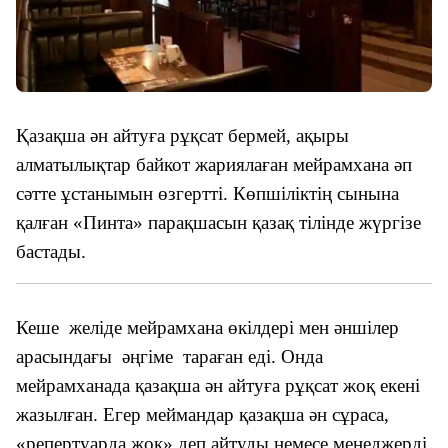
Қазақша ән айтуға рұқсат бермей, ақыры
алматылықтар байкот жариялаған мейрамхана әп
сәтте ұстанымын өзгертті. Көпшіліктің сынына
қалған «Пинта» парақшасын қазақ тілінде жүргізе
бастады.
Кеше желіде мейрамхана өкілдері мен әншілер
арасындағы әңгіме тараған еді. Онда
мейрамханада қазақша ән айтуға рұқсат жоқ екені
жазылған. Егер меймандар қазақша ән сұраса,
«репертуарда жоқ» деп айтуды немесе менеджерді