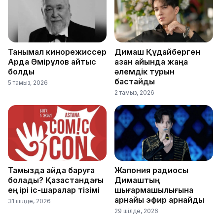
Танымал кинорежиссер
Димаш Құдайберген
Ардақ Әмірқұлов қайтыс
қазан айында жаңа
болды
әлемдік турын
бастайды
5 тамыз, 2026
2 тамыз, 2026
Тамызда қайда баруға
Жапония радиосы
болады? Қазақстандағы
Димаштың
ең ірі іс-шаралар тізімі
шығармашылығына
арнайы эфир арнайды
31 шілде, 2026
29 шілде, 2026