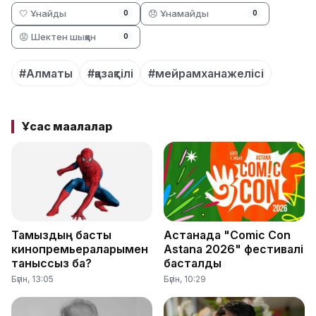
🤍 Ұнайды
😞 Ұнамайды
0
0
😡 Шектен шыққан
0
#Алматы
#қазақтілі
#мейрамханажелісі
Ұқсас мақалалар
Тамыздың басты
Астанада "Comic Con
кинопремьераларымен
Astana 2026" фестивалі
таныссыз ба?
басталды
Бүгін, 13:05
Бүгін, 10:29