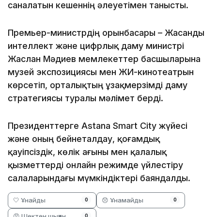
саналатын кешеннің әлеуетімен танысты.
Премьер-министрдің орынбасары – Жасанды
интеллект және цифрлық даму министрі
Жаслан Мәдиев мемлекеттер басшыларына
музей экспозициясы мен ЖИ-кинотеатрын
көрсетіп, орталықтың ұзақмерзімді даму
стратегиясы туралы мәлімет берді.
Президенттерге Astana Smart City жүйесі
және оның бейнеталдау, қоғамдық
қауіпсіздік, көлік ағыны мен қалалық
қызметтерді онлайн режимде үйлестіру
салаларындағы мүмкіндіктері баяндалды.
🤍 Ұнайды
😞 Ұнамайды
0
0
😡 Шектен шыққан
0