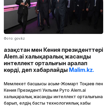
Фото: gov.kz
Қазақстан мен Кения президенттері
Alem.ai халықаралық жасанды
интеллект орталығын аралап
көрді, деп хабарлайды
Malim.kz.
Мемлекет басшысы Қасым-Жомарт Тоқаев пен
Кения Президенті Уильям Руто Alem.ai
халықаралық жасанды интеллект орталығына
барып, елдің басты технологиялық хабы