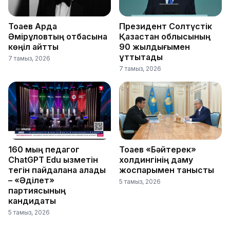
Тоқаев Ардақ
Президент Солтүстік
Әмірқұловтың отбасына
Қазақстан облысының
көңіл айтты
90 жылдығымен
құттықтады
7 тамыз, 2026
7 тамыз, 2026
160 мың педагог
Тоқаев «Бәйтерек»
ChatGPT Edu қызметін
холдингінің даму
тегін пайдалана алады
жоспарымен танысты
– «Әділет»
5 тамыз, 2026
партиясының
кандидаты
5 тамыз, 2026