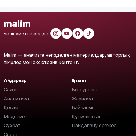
malim
Біз әлеуметтік желіде:
Malim — анализге негізделген материалдар, авторлық
пікірлер мен эксклюзив контент.
Айдарлар
Қызмет
Саясат
Біз туралы
Аналитика
Жарнама
Қоғам
Байланыс
Мәдениет
Құпиялылық
Сұхбат
Пайдалану ережесі
Спорт