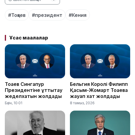
#Тоқаев
#президент
#Кения
Ұқсас мақалалар
Тоқаев Сингапур
Бельгия Королі Филипп
Президентіне құттықтау
Қасым-Жомарт Тоқаевқа
жеделхатын жолдады
жауап хат жолдады
Бүгін, 10:01
8 тамыз, 2026