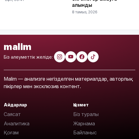
алынды
8 тамыз, 2026
malim
Біз әлеуметтік желіде:
Malim — анализге негізделген материалдар, авторлық
пікірлер мен эксклюзив контент.
Айдарлар
Қызмет
Саясат
Біз туралы
Аналитика
Жарнама
Қоғам
Байланыс