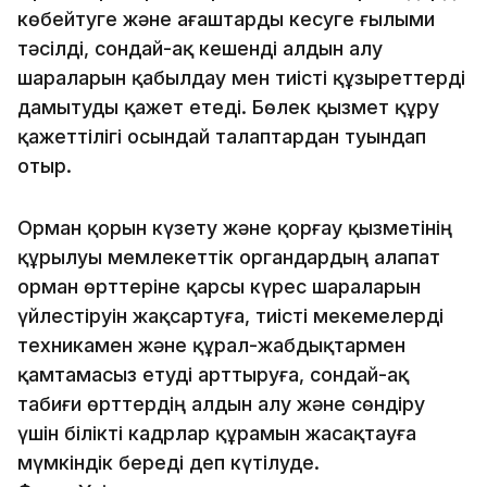
көбейтуге және ағаштарды кесуге ғылыми
тәсілді, сондай-ақ кешенді алдын алу
шараларын қабылдау мен тиісті құзыреттерді
дамытуды қажет етеді. Бөлек қызмет құру
қажеттілігі осындай талаптардан туындап
отыр.
Орман қорын күзету және қорғау қызметінің
құрылуы мемлекеттік органдардың алапат
орман өрттеріне қарсы күрес шараларын
үйлестіруін жақсартуға, тиісті мекемелерді
техникамен және құрал-жабдықтармен
қамтамасыз етуді арттыруға, сондай-ақ
табиғи өрттердің алдын алу және сөндіру
үшін білікті кадрлар құрамын жасақтауға
мүмкіндік береді деп күтілуде.