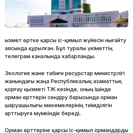
Қызмет өртке қарсы іс-қимыл жүйесін нығайту
аясында құрылған. Бұл туралы үкіметтің
телеграм каналында хабарланды.
Экология және табиғи ресурстар министрлігі
жанындағы жаңа Республикалық азаматтық
қорғау қызметі ТЖ кезінде, оның ішінде
орман өрттерін сөндіру барысында орман
шаруашылығы мекемелерінің тиімділігін
арттыруға мүмкіндік береді.
Орман өрттеріне қарсы іс-қимыл ормандарды