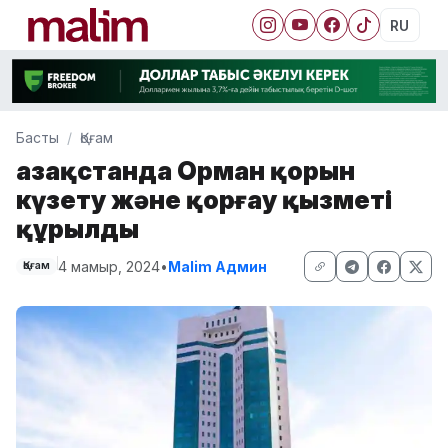
RU
Басты
Қоғам
Қазақстанда Орман қорын
күзету және қорғау қызметі
құрылды
4 мамыр, 2024
•
Malim Админ
Қоғам