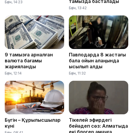
тамызда басталады
Бүгін, 14:23
Бүгін, 13:42
9 тамызға арналған
Павлодарда 8 жастағы
валюта бағамы
бала ойын алаңында
жарияланды
қысылып қалды
Бүгін, 12:14
Бүгін, 11:32
Бүгін – Құрылысшылар
Тікелей эфирдегі
күні
бейәдеп сөз: Алматыда
екі блогер қамауға
Бүгін, 08:41