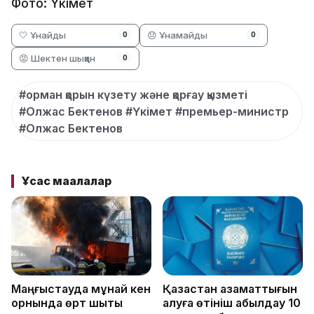
Фото: Үкімет
🤍 Ұнайды
😞 Ұнамайды
0
0
😡 Шектен шыққан
0
#орман қорын күзету және қорғау қызметі
#Олжас Бектенов #Үкімет #премьер-министр
#Олжас Бектенов
Ұқсас мақалалар
Маңғыстауда мұнай кен
Қазақстан азаматтығын
орнында өрт шықты
алуға өтініш қабылдау 10