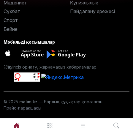
Мәдениет
Құпиялылық
Сұхбат
Пайдалану ережесі
Спорт
Бейне
Мобильді қосымшалар
Download on the
Get it on
App Store
Google Play
Қауіпсіз орнату, жарнамасыз хабарламалар.
© 2025
malim.kz
— Барлық құқықтар қорғалған.
Прайс-парақшасы