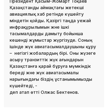
Президент Қасым-Жомарт Тоқаев
Қазақстанды аймақтағы жетекші
авиациялық хаб ретінде күшейту
міндетін қойды. Қазіргі таңда әуежай
инфрақұрылымын және ішкі
тасымалдарды дамыту бойынша
кешенді жұмыстар жүргізуде. Соның
ішінде жүк авиатасымалдаушыны құру
– негізгі жобалардың бірі. Оны жүзеге
асыру транзиттік жүк ағындарын
Қазақстанға қарай бұруға мүмкіндік
береді және жүк авиатасымалы
нарығындағы біздің ұстанымымызды
күшейтеді, -
деп атап өтті Олжас Бектенов.