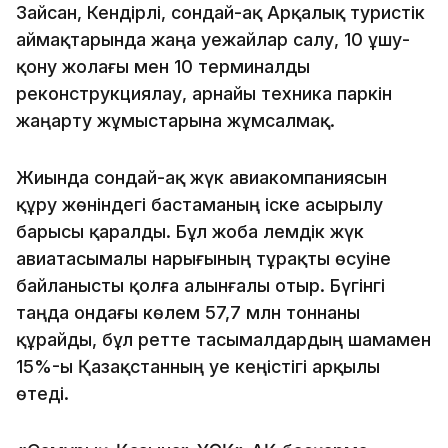
Зайсан, Кендірлі, сондай-ақ Арқалық туристік
аймақтарында жаңа әуежайлар салу, 10 ұшу-
қону жолағы мен 10 терминалды
реконструкциялау, арнайы техника паркін
жаңарту жұмыстарына жұмсалмақ.
Жиында сондай-ақ жүк авиакомпаниясын
құру жөніндегі бастаманың іске асырылу
барысы қаралды. Бұл жоба әлемдік жүк
авиатасымалы нарығының тұрақты өсуіне
байланысты қолға алынғалы отыр. Бүгінгі
таңда ондағы көлем 57,7 млн тоннаны
құрайды, бұл ретте тасымалдардың шамамен
15%-ы Қазақстанның әуе кеңістігі арқылы
өтеді.