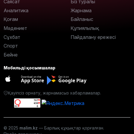
Саясат
Біз туралы
Аналитика
Жарнама
Қоғам
Байланыс
Мәдениет
Құпиялылық
Сұхбат
Пайдалану ережесі
Спорт
Бейне
Мобильді қосымшалар
Download on the
Get it on
App Store
Google Play
Қауіпсіз орнату, жарнамасыз хабарламалар.
© 2025
malim.kz
— Барлық құқықтар қорғалған.