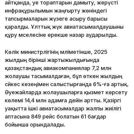
айтқанда, әуе тораптарын дамыту, жерүсті
инфрақұрылымын жаңғырту жөніндегі
тапсырмаларын жүзеге асыру барысы
қаралды. Ұлттық жүк авиатасымалдаушыны
құру мәселесіне ерекше назар аударылды.
Көлік министрлігінің мәліметінше, 2025
жылдың бірінші жартыжылдығында
қазақстандық авиакомпаниялар 7,2 млн
жолаушы тасымалдаған, бұл өткен жылдың
сәйкес кезеңімен салыстырғанда 6%-ға артық.
Әуежайларда жолаушыларға қызмет көрсету
көлемі 14,4 млн адамға дейін артты. Қазіргі
уақытта ішкі авиатасымалдар жалпы жиілігі
аптасына 849 рейс болатын 61 бағдар
бойынша орындалады.