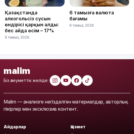
Қазақстанда
6 тамызға валюта
алкогольсіз сусын
бағамы
өндірісі қарқын алды:
6 тамыз, 2026
бес айда өсім – 17%
6 тамыз, 2026
malim
Біз әлеуметтік желіде:
Malim — анализге негізделген материалдар, авторлық
пікірлер мен эксклюзив контент.
Айдарлар
Қызмет