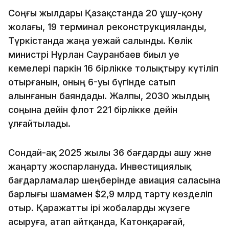
Соңғы жылдары Қазақстанда 20 ұшу-қону
жолағы, 19 терминал реконструкцияланды,
Түркістанда жаңа әуежай салынды. Көлік
министрі Нұрлан Сауранбаев биыл әуе
кемелері паркін 16 бірлікке толықтыру күтіліп
отырғанын, оның 6-уы бүгінде сатып
алынғанын баяндады. Жалпы, 2030 жылдың
соңына дейін флот 221 бірлікке дейін
ұлғайтылады.
Сондай-ақ 2025 жылы 36 бағдарды ашу және
жаңарту жоспарлануда. Инвестициялық
бағдарламалар шеңберінде авиация саласына
барлығы шамамен $2,9 млрд тарту көзделіп
отыр. Қаражатты ірі жобаларды жүзеге
асыруға, атап айтқанда, Катонқарағай,