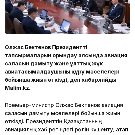
Олжас Бектенов Президенттің
тапсырмаларын орындау аясында авиация
саласын дамыту және ұлттық жүк
авиатасымалдаушыны құру мәселелері
бойынша жиын өткізді, деп хабарлайды
Malim.kz.
Премьер-министр Олжас Бектенов авиация
саласын дамыту мәселелері бойынша жиын
өткізді. Президенттің Қазақстанның
авиациялық хаб ретіндегі рөлін күшейту, атап