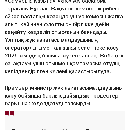
«Самұрық-Қазына» ҰӘҚ» АҚ басқарма
төрағасы Нұрлан Жақыпов әлемдік тәжірибеге
сәйкес бастапқы кезеңде үш әуе кемесін жалға
алып, кейіннен флотты он бірлікке дейін
кеңейту көзделіп отырғанын баяндады.
Ұлттық жүк авиатасымалдаушының
операторлығымен алғашқы рейсті іске қосу
2026 жылдың басына жүзеге аспақ. Жоба өзін
өзі ақтауы үшін отынмен қамтамасыз етудің
кепілдендірілген көлемі қарастырылуда.
Премьер-министр жүк авиатасымалдаушыны
құру бойынша барлық дайындық процестерін
барынша жеделдетуді тапсырды.