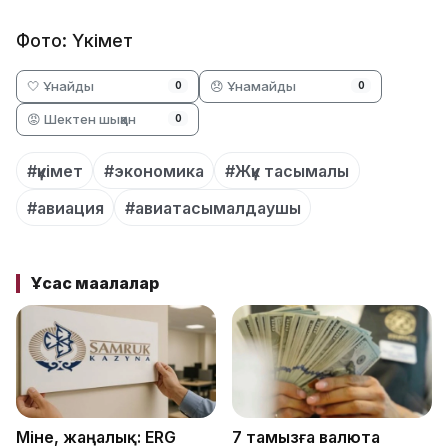
Фото: Үкімет
🤍 Ұнайды
😞 Ұнамайды
0
0
😡 Шектен шыққан
0
#үкімет
#экономика
#Жүк тасымалы
#авиация
#авиатасымалдаушы
Ұқсас мақалалар
Міне, жаңалық: ERG
7 тамызға валюта