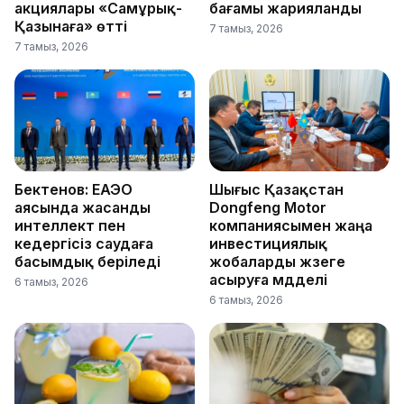
акциялары «Самұрық-
бағамы жарияланды
Қазынаға» өтті
7 тамыз, 2026
7 тамыз, 2026
Бектенов: ЕАЭО
Шығыс Қазақстан
аясында жасанды
Dongfeng Motor
интеллект пен
компаниясымен жаңа
кедергісіз саудаға
инвестициялық
басымдық беріледі
жобаларды жүзеге
асыруға мүдделі
6 тамыз, 2026
6 тамыз, 2026