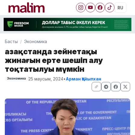
RU
Басты
Экономика
Қазақстанда зейнетақы
жинағын ерте шешіп алу
тоқтатылуы мүмкін
25 маусым, 2024
•
Арман Қайыпхан
Экономика