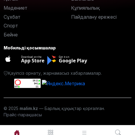
Мәдениет
Құпиялылық
Сұхбат
Пайдалану ережесі
Спорт
Бейне
Мобильді қосымшалар
Download on the
Get it on
App Store
Google Play
Қауіпсіз орнату, жарнамасыз хабарламалар.
© 2025
malim.kz
— Барлық құқықтар қорғалған.
Прайс-парақшасы