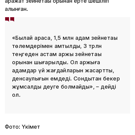
қаражат зейнетақы қорынан ерте шешіліп
алынған.
«Былай қарасақ, 1,5 млн адам зейнетақы
төлемдерімен қамтылды, 3 трлн
теңгеден астам қаржы зейнетақы
қорынан шығарылды. Ол қаржыға
адамдар үй жағдайларын жақсартты,
денсаулығын емдеді. Сондықтан бекер
жұмсалды деуге болмайды», – дейді
ол.
Фото: Үкімет