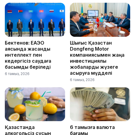
Бектенов: ЕАЭО
Шығыс Қазақстан
аясында жасанды
Dongfeng Motor
интеллект пен
компаниясымен жаңа
кедергісіз саудаға
инвестициялық
басымдық беріледі
жобаларды жүзеге
асыруға мүдделі
6 тамыз, 2026
6 тамыз, 2026
Қазақстанда
6 тамызға валюта
алкогольсіз сусын
бағамы