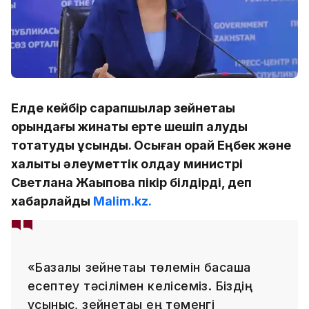
Елде кейбір сарапшылар зейнетақы
қорындағы жинақты ерте шешіп алуды
тоқтатуды ұсынды. Осыған орай Еңбек және
халықты әлеуметтік қолдау министрі
Светлана Жақыпова пікір білдірді, деп
хабарлайды
Malim.kz.
«Базалық зейнетақы төлемін басқаша
есептеу тәсілімен келісеміз. Біздің
ұсыныс, зейнетақы ең төменгі