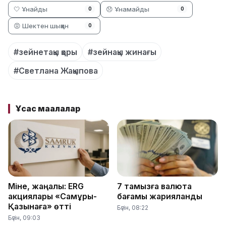
🤍 Ұнайды
😞 Ұнамайды
0
0
😡 Шектен шыққан
0
#зейнетақы қоры
#зейнақы жинағы
#Светлана Жақыпова
Ұқсас мақалалар
Міне, жаңалық: ERG
7 тамызға валюта
акциялары «Самұрық-
бағамы жарияланды
Қазынаға» өтті
Бүгін, 08:22
Бүгін, 09:03