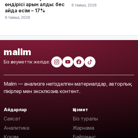
өндірісі қарқын алды: бес
6 тамыз, 2026
айда өсім – 17%
6 тамыз, 2026
malim
Біз әлеуметтік желіде:
Malim — анализге негізделген материалдар, авторлық
пікірлер мен эксклюзив контент.
Айдарлар
Қызмет
Саясат
Біз туралы
Аналитика
Жарнама
Қоғам
Байланыс