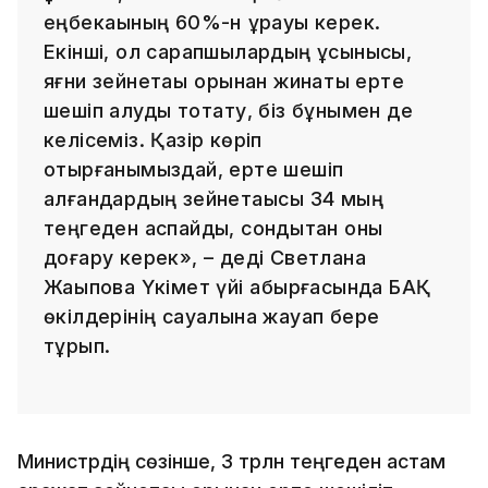
еңбекақының 60%-н құрауы керек.
Екінші, ол сарапшылардың ұсынысы,
яғни зейнетақы қорынан жинақты ерте
шешіп алуды тоқтату, біз бұнымен де
келісеміз. Қазір көріп
отырғанымыздай, ерте шешіп
алғандардың зейнетақысы 34 мың
теңгеден аспайды, сондықтан оны
доғару керек», – деді Светлана
Жақыпова Үкімет үйі қабырғасында БАҚ
өкілдерінің сауалына жауап бере
тұрып.
Министрдің сөзінше, 3 трлн теңгеден астам