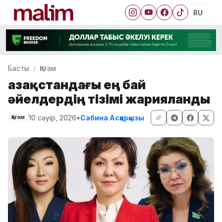
RU
Басты
Қоғам
Қазақстандағы ең бай
әйелдердің тізімі жарияланды
10 сәуір, 2026
•
Сабина Асқарқызы
Қоғам