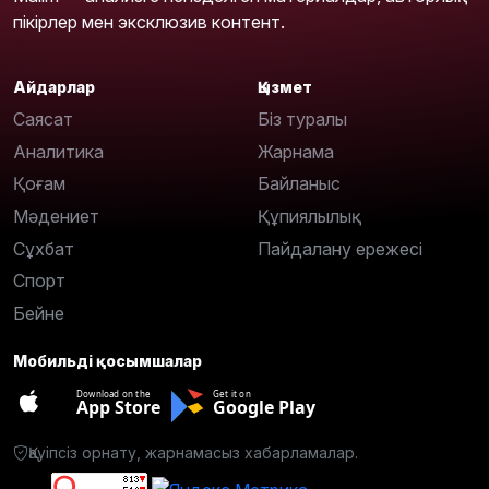
пікірлер мен эксклюзив контент.
Айдарлар
Қызмет
Саясат
Біз туралы
Аналитика
Жарнама
Қоғам
Байланыс
Мәдениет
Құпиялылық
Сұхбат
Пайдалану ережесі
Спорт
Бейне
Мобильді қосымшалар
Download on the
Get it on
App Store
Google Play
Қауіпсіз орнату, жарнамасыз хабарламалар.