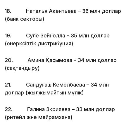
18. Наталья Акентьева – 36 млн доллар
(банк секторы)
19. Сәуле Зейнолла – 35 млн доллар
(өнеркәсіптік дистрибуция)
20. Амина Қасымова – 34 млн доллар
(сақтандыру)
21. Сандуғаш Кемелбаева – 34 млн
доллар (жылжымайтын мүлік)
22. Галина Зкрияева – 33 млн доллар
(ритейл және мейрамхана)