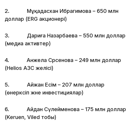
2. Мұқадасхан Ибрагимова – 650 млн
доллар (ERG акционері)
3. Дариға Назарбаева – 550 млн доллар
(медиа активтер)
4. Анжела Сәрсенова – 249 млн доллар
(Helios АЗС желісі)
5. Айжан Есім – 207 млн доллар
(өнеркәсіп және инвестициялар)
6. Айдан Сүлейменова – 175 млн доллар
(Keruen, Viled тобы)