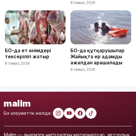
8 тамыз, 2026
БҚО-да ет өнімдері
БҚО-да құтқарушылар
тексеріліп жатыр
Жайықта ер адамды
ажалдан арашалады
8 тамыз, 2026
8 тамыз, 2026
malim
Біз әлеуметтік желіде:
Malim — анализге негізделген материалдар, авторлық