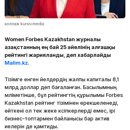
коллаж kursiv.media
Women Forbes Kazakhstan журналы
Қазақстанның ең бай 25 әйелінің алғашқы
рейтингі жарияланды, деп хабарлайды
Malim.kz.
Тізімге енген әйелдердің жалпы капиталы 8,1
млрд доллар деп бағаланған. Басылымның
мәліметінше, бұл рейтингтің құрылымы Forbes
Kazakhstan рейтинг тізімінен ерекшеленеді,
өйткені ол тек жеке кәсіпкерлерді емес, ірі
бизнес-топтармен байланысы бар актив
иелерін де қамтиды.