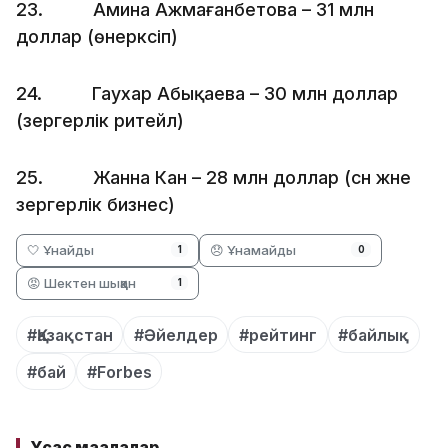
23. Амина Ажмағанбетова – 31 млн
доллар (өнеркәсіп)
24. Гаухар Абықаева – 30 млн доллар
(зергерлік ритейл)
25. Жанна Кан – 28 млн доллар (сән және
зергерлік бизнес)
🤍 Ұнайды
😞 Ұнамайды
1
0
😡 Шектен шыққан
1
#Қазақстан
#Әйелдер
#рейтинг
#байлық
#бай
#Forbes
Ұқсас мақалалар