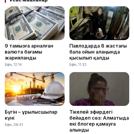
9 тамызға арналған
Павлодарда 8 жастағы
валюта бағамы
бала ойын алаңында
жарияланды
қысылып қалды
Бүгін, 12:14
Бүгін, 11:32
Бүгін – Құрылысшылар
Тікелей эфирдегі
күні
бейәдеп сөз: Алматыда
екі блогер қамауға
Бүгін, 08:41
алынды