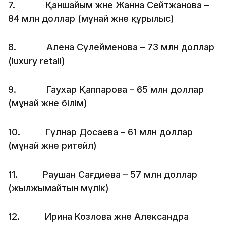
7. Қаншайым және Жанна Сейтжанова –
84 млн доллар (мұнай және құрылыс)
8. Алена Сүлейменова – 73 млн доллар
(luxury retail)
9. Гаухар Қаппарова – 65 млн доллар
(мұнай және білім)
10. Гүлнар Досаева – 61 млн доллар
(мұнай және ритейл)
11. Раушан Сағдиева – 57 млн доллар
(жылжымайтын мүлік)
12. Ирина Козлова және Александра