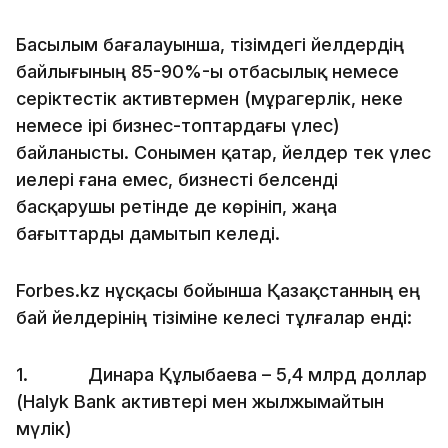
Басылым бағалауынша, тізімдегі әйелдердің
байлығының 85-90%-ы отбасылық немесе
серіктестік активтермен (мұрагерлік, неке
немесе ірі бизнес-топтардағы үлес)
байланысты. Сонымен қатар, әйелдер тек үлес
иелері ғана емес, бизнесті белсенді
басқарушы ретінде де көрініп, жаңа
бағыттарды дамытып келеді.
Forbes.kz нұсқасы бойынша Қазақстанның ең
бай әйелдерінің тізіміне келесі тұлғалар енді:
1. Динара Құлыбаева – 5,4 млрд доллар
(Halyk Bank активтері мен жылжымайтын
мүлік)