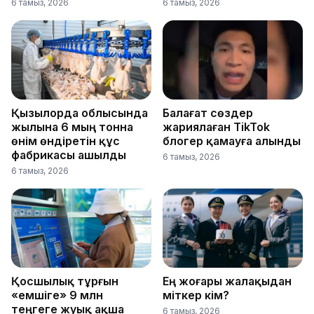
6 тамыз, 2026
6 тамыз, 2026
Қызылорда облысында
Балағат сөздер
жылына 6 мың тонна
жариялаған TikTok
өнім өндіретін құс
блогер қамауға алынды
фабрикасы ашылды
6 тамыз, 2026
6 тамыз, 2026
Қосшылық тұрғын
Ең жоғары жалақыдан
«емшіге» 9 млн
үміткер кім?
теңгеге жуық ақша
6 тамыз, 2026