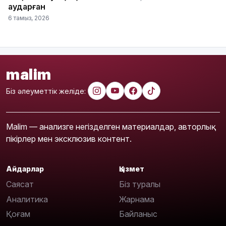
аударған
6 тамыз, 2026
malim
Біз әлеуметтік желіде:
Malim — анализге негізделген материалдар, авторлық
пікірлер мен эксклюзив контент.
Айдарлар
Қызмет
Саясат
Біз туралы
Аналитика
Жарнама
Қоғам
Байланыс