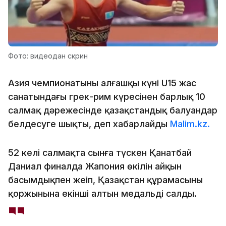
Фото: видеодан скрин
Азия чемпионатының алғашқы күні U15 жас
санатындағы грек-рим күресінен барлық 10
салмақ дәрежесінде қазақстандық балуандар
белдесуге шықты, деп хабарлайды
Malim.kz.
52 келі салмақта сынға түскен Қанатбай
Даниал финалда Жапония өкілін айқын
басымдықпен жеңіп, Қазақстан құрамасының
қоржынына екінші алтын медальді салды.