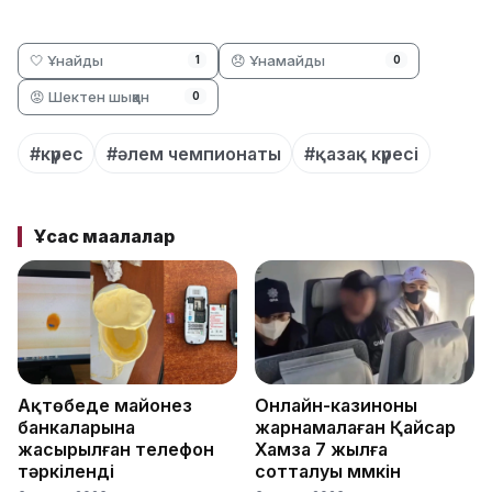
🤍 Ұнайды
😞 Ұнамайды
1
0
😡 Шектен шыққан
0
#күрес
#әлем чемпионаты
#қазақ күресі
Ұқсас мақалалар
Ақтөбеде майонез
Онлайн-казиноны
банкаларына
жарнамалаған Қайсар
жасырылған телефон
Хамза 7 жылға
тәркіленді
сотталуы мүмкін