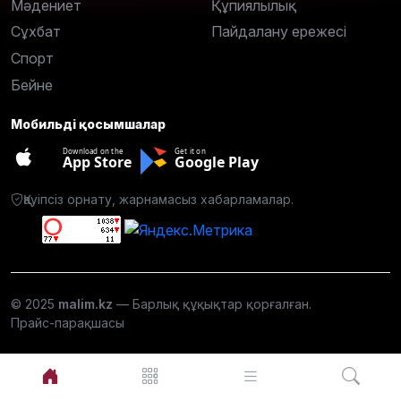
Мәдениет
Құпиялылық
Сұхбат
Пайдалану ережесі
Спорт
Бейне
Мобильді қосымшалар
Download on the
Get it on
App Store
Google Play
Қауіпсіз орнату, жарнамасыз хабарламалар.
© 2025
malim.kz
— Барлық құқықтар қорғалған.
Прайс-парақшасы