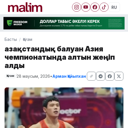
RU
Басты
Қоғам
Қазақстандық балуан Азия
чемпионатында алтын жеңіп
алды
28 маусым, 2026
•
Арман Қайыпхан
Қоғам