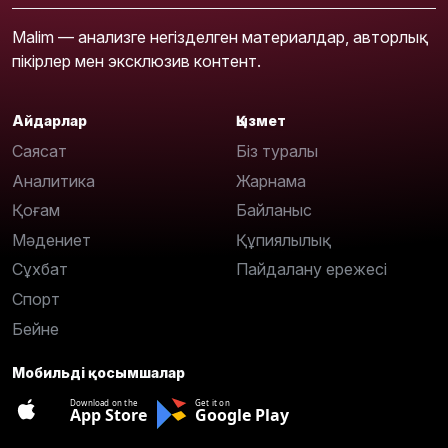
Malim — анализге негізделген материалдар, авторлық
пікірлер мен эксклюзив контент.
Айдарлар
Қызмет
Саясат
Біз туралы
Аналитика
Жарнама
Қоғам
Байланыс
Мәдениет
Құпиялылық
Сұхбат
Пайдалану ережесі
Спорт
Бейне
Мобильді қосымшалар
Download on the
Get it on
App Store
Google Play