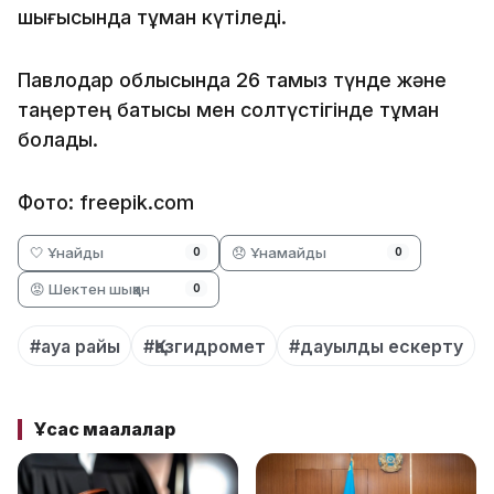
шығысында тұман күтіледі.
Павлодар облысында 26 тамыз түнде және
таңертең батысы мен солтүстігінде тұман
болады.
Фото: freepik.com
🤍 Ұнайды
😞 Ұнамайды
0
0
😡 Шектен шыққан
0
#ауа райы
#Қазгидромет
#дауылды ескерту
Ұқсас мақалалар