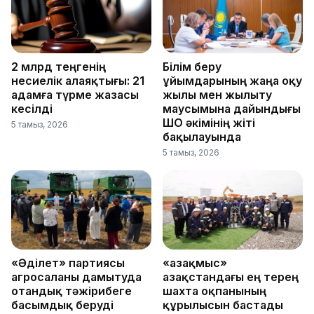
2 млрд теңгенің
Білім беру
несиелік алаяқтығы: 21
ұйымдарының жаңа оқу
адамға түрме жазасы
жылы мен жылыту
кесілді
маусымына дайындығы
ШҚО әкімінің жіті
5 тамыз, 2026
бақылауында
5 тамыз, 2026
«Әділет» партиясы
«Қазақмыс»
агросаланы дамытуда
Қазақстандағы ең терең
отандық тәжірибеге
шахта оқпанының
басымдық беруді
құрылысын бастады