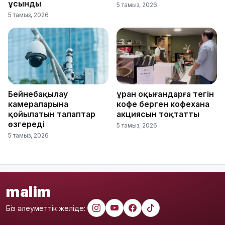
ұсынды
5 тамыз, 2026
5 тамыз, 2026
Бейнебақылау
Құран оқығандарға тегін
камераларына
кофе берген кофехана
қойылатын талаптар
акциясын тоқтатты
өзгереді
5 тамыз, 2026
5 тамыз, 2026
malim
Біз әлеуметтік желіде: