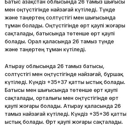
Батыс Қазақстан облысында 26 тамыз шығысы
мен оңтүстігінде найзағай күтіледі. Түнде
және таңертең солтүстігі мен шығысында
тұман болады. Оңтүстігінде өрт қаупі жоғары
сақталады, батысында төтенше өрт қаупі
болады. Орал қаласында 26 тамыз түнде
және таңертең тұман күтіледі.
Атырау облысында 26 тамыз батысы,
солтүстігі мен оңтүстігінде найзағай, бұршақ
күтіледі. Күндіз +35+37 қатты ыстық болады.
Батысы мен шығысында төтенше өрт қаупі
сақталады, орталығы мен оңтүстігінде өрт
қаупі жоғары болады. Атырау қаласында 26
тамыз найзағай күтіледі. Күндіз +35+36 қатты
ыстық болады. Өрт қаупі жоғары сақталады.