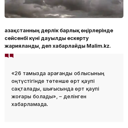
Қазақстанның дерлік барлық өңірлерінде
сейсенбі күні дауылды ескерту
жарияланды, деп хабарлайды Malim.kz.
«26 тамызда Қарағанды облысының
оңтүстігінде төтенше өрт қаупі
сақталады, шығысында өрт қаупі
жоғары болады», – делінген
хабарламада.