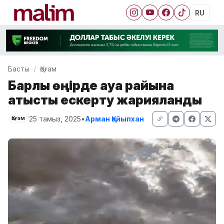
RU
Басты
Қоғам
Барлық өңірде ауа райына
қатысты ескерту жарияланды
25 тамыз, 2025
•
Арман Қайыпхан
Қоғам