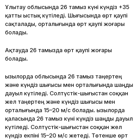
Ұлытау облысында 26 тамыз күні күндіз +35
қатты ыстық күтіледі. Шығысында өрт қаупі
сақталады, орталығында өрт қаупі жоғары
болады.
Ақтауда 26 тамызда өрт қаупі жоғары
болады.
Қызылорда облысында 26 тамыз таңертең
және күндіз шығысы мен орталығында шаңды
дауыл күтіледі. Солтүстік-шығыстан соққан
жел таңертең және күндіз шығысы мен
орталығында 15–20 м/с болады. Қызылорда
қаласында 26 тамыз күні күндіз шаңды дауыл
күтіледі. Солтүстік-шығыстан соққан жел
күндіз екпіні 15–20 м/с жетеді. Төтенше өрт