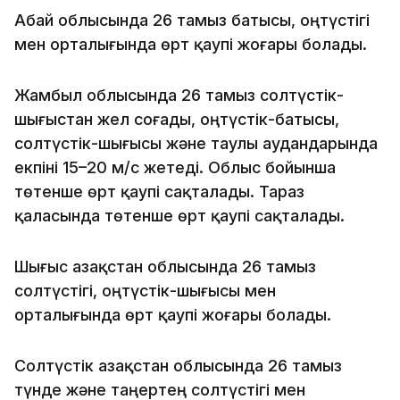
Абай облысында 26 тамыз батысы, оңтүстігі
мен орталығында өрт қаупі жоғары болады.
Жамбыл облысында 26 тамыз солтүстік-
шығыстан жел соғады, оңтүстік-батысы,
солтүстік-шығысы және таулы аудандарында
екпіні 15–20 м/с жетеді. Облыс бойынша
төтенше өрт қаупі сақталады. Тараз
қаласында төтенше өрт қаупі сақталады.
Шығыс Қазақстан облысында 26 тамыз
солтүстігі, оңтүстік-шығысы мен
орталығында өрт қаупі жоғары болады.
Солтүстік Қазақстан облысында 26 тамыз
түнде және таңертең солтүстігі мен