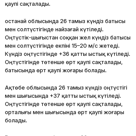
қаупі сақталады.
Қостанай облысында 26 тамыз күндіз батысы
мен солтүстігінде найзағай күтіледі.
Оңтүстік-шығыстан соққан жел күндіз батысы
мен солтүстігінде екпіні 15–20 м/с жетеді.
Күндіз оңтүстігінде +36 қатты ыстық күтіледі.
Оңтүстігінде төтенше өрт қаупі сақталады,
батысында өрт қаупі жоғары болады.
Ақтөбе облысында 26 тамыз күндіз оңтүстігі
мен шығысында +37 қатты ыстық күтіледі.
Оңтүстігінде төтенше өрт қаупі сақталады,
орталығы мен шығысында өрт қаупі жоғары
болады.