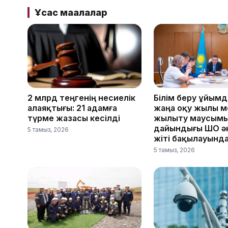
Ұқсас мақалалар
2 млрд теңгенің несиелік
Білім беру ұйым
алаяқтығы: 21 адамға
жаңа оқу жылы м
түрме жазасы кесілді
жылыту маусым
дайындығы ШҚО әк
5 тамыз, 2026
жіті бақылауынд
5 тамыз, 2026