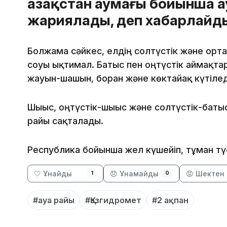
Қазақстан аумағы бойынша 
жариялады, деп хабарлай
Болжамға сәйкес, елдің солтүстік және орт
соғуы ықтимал. Батыс пен оңтүстік аймақта
жауын-шашын, боран және көктайғақ күтілед
Шығыс, оңтүстік-шығыс және солтүстік-бат
райы сақталады.
Республика бойынша жел күшейіп, тұман тү
🤍 Ұнайды
😞 Ұнамайды
😡 Шектен 
1
0
#ауа райы
#Қазгидромет
#2 ақпан