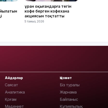
Құран оқығандарға тегін
19:21
ойылатын
кофе берген кофехана
і
акциясын тоқтатты
5 тамыз, 2026
18:41
Айдарлар
Қызмет
Саясат
Біз туралы
Аналитика
Жарнама
18:40
Қоғам
Байланыс
Мәдениет
Құпиялылық