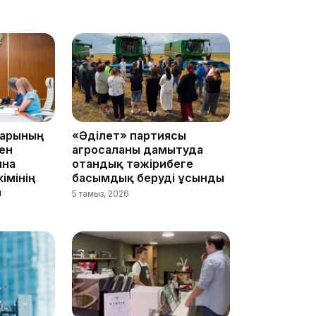
21:30
дарының
«Әділет» партиясы
ен
агросаланы дамытуда
ына
отандық тәжірибеге
імінің
басымдық беруді ұсынды
а
5 тамыз, 2026
20:16