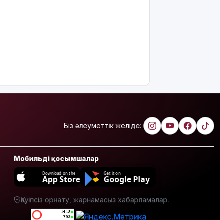
жылы мен
жылыту
маусымына
дайындығы
ШҚО әкімінің
жіті
бақылауында
Еліміздің
үш
қаласында
жүргізушісіз
көліктер
Біз әлеуметтік желіде:
сынақтан
өткізіледі
Жеке
Мобильді қосымшалар
деректерді
Download on the
Get it on
қолданып,
App Store
Google Play
2 млрд
несие
Қауіпсіз орнату, жарнамасыз хабарламалар.
алғандар
ұсталды