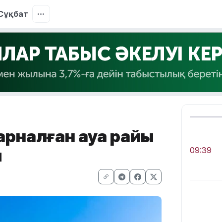
Сұқбат
 арналған ауа райы
ы
09:39