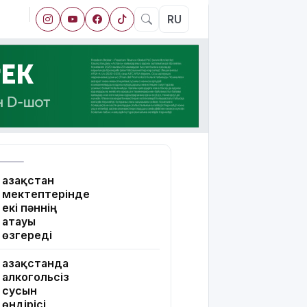
RU
Қазақстан
мектептерінде
екі пәннің
атауы
өзгереді
Қазақстанда
алкогольсіз
сусын
өндірісі