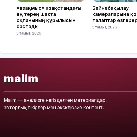
«Қазақмыс» Қазақстандағы
Бейнебақылау
ең терең шахта
камераларына қ
оқпанының құрылысын
талаптар өзгеред
бастады
5 тамыз, 2026
5 тамыз, 2026
malim
Malim — анализге негізделген материалдар,
авторлық пікірлер мен эксклюзив контент.