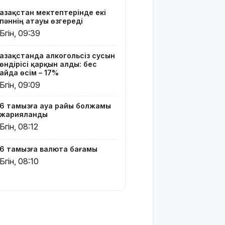
қызметін
Қазақстан мектептерінде екі
тегін
пәннің атауы өзгереді
пайдалана
Бүгін, 09:39
алады –
«Әділет»
Қазақстанда алкогольсіз сусын
партиясының
өндірісі қарқын алды: бес
кандидаты
айда өсім – 17%
Бүгін, 09:09
Димаш
тыңдармандарына
6 тамызға ауа райы болжамы
жаңа
жарияланды
әлемдік
Бүгін, 08:12
жобасын
таныстырды
6 тамызға валюта бағамы
Қазақстандық
Бүгін, 08:10
жүзушілер
АҚШ-тағы
халықаралық
турнирде
17 медаль
жеңіп алды