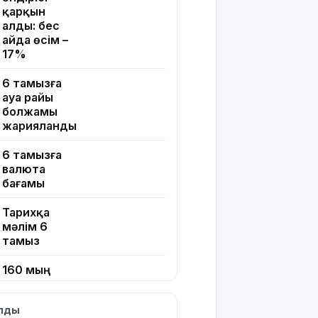
қарқын
алды: бес
айда өсім –
17%
6 тамызға
ауа райы
болжамы
жарияланды
6 тамызға
валюта
бағамы
Тарихқа
мәлім 6
тамыз
160 мың
педагог
ChatGPT
ылды
Edu