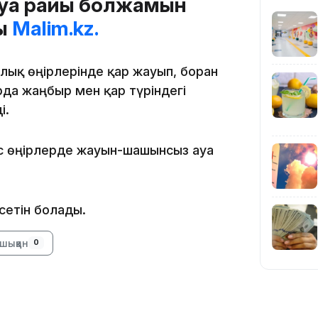
ауа райы болжамын
23:11
ды
Malim.kz.
алық өңірлерінде қар жауып, боран
рда жаңбыр мен қар түріндегі
і.
ыс өңірлерде жауын-шашынсыз ауа
22:54
сетін болады.
шыққан
0
21:52