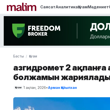
Саясат
Аналитика
Қоғам
Мәдениет
Басты
Қоғам
Қазгидромет 2 ақпанға
болжамын жариялад
1 ақпан, 2026
•
Арман Қайыпхан
Қоғам