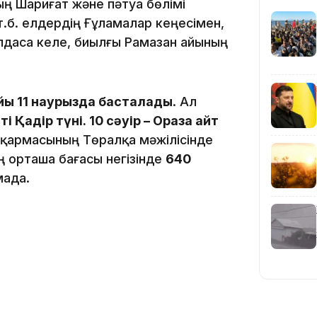
17:57
ң Шариғат және пәтуа бөлімі
т.б. елдердің Ғұламалар кеңесімен,
даса келе, биылғы Рамазан айының
17:10
йы 11 наурызда басталады
. Ал
ті Қадір түні. 10 сәуір – Ораза айт
сқармасының Төралқа мәжілісінде
ың орташа бағасы негізінде
640
мада.
16:59