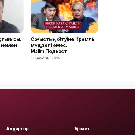
қтығысы.
Соғыстың бітуіне Кремль
 немен
мүдделі емес.
Malim.Подкаст
13:00
12 маусым, 2025
12:40
Айдарлар
Қызмет