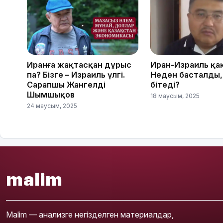
Иранға жақтасқан дұрыс
Иран-Израиль қа
па? Бізге – Израиль үлгі.
Неден басталды,
Сарапшы Жангелді
бітеді?
Шымшықов
18 маусым, 2025
24 маусым, 2025
malim
Malim — анализге негізделген материалдар,