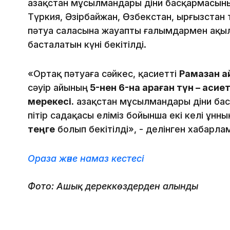
Қазақстан мұсылмандары діни басқармасыны
Түркия, Әзірбайжан, Өзбекстан, Қырғызстан 
пәтуа саласына жауапты ғалымдармен ақыл
басталатын күні бекітілді.
«Ортақ пәтуаға сәйкес, қасиетті
Рамазан а
сәуір айының
5-нен 6-на қараған түн – қасиет
мерекесі.
Қазақстан мұсылмандары діни ба
пітір садақасы еліміз бойынша екі келі ұнн
теңге
болып бекітілді», - делінген хабарла
Ораза және намаз кестесі
Фото: Ашық дереккөздерден алынды