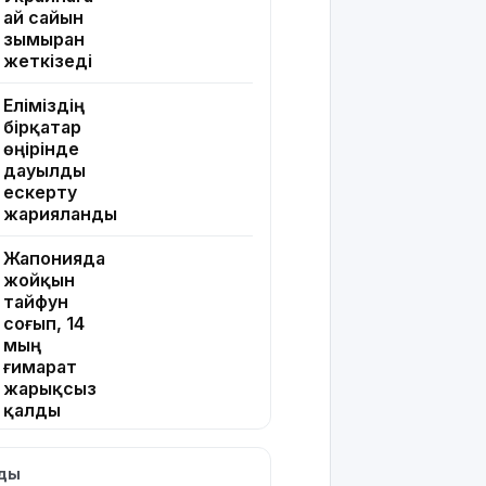
ай сайын
зымыран
жеткізеді
Еліміздің
бірқатар
өңірінде
дауылды
ескерту
жарияланды
Жапонияда
жойқын
тайфун
соғып, 14
мың
ғимарат
жарықсыз
қалды
БҚО-да ет
лды
өнімдері