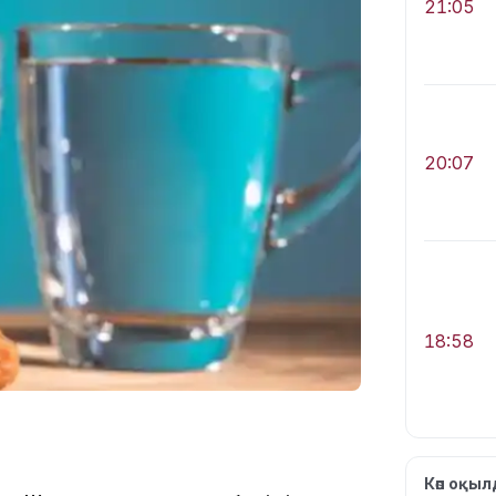
21:05
20:07
18:58
Көп оқы