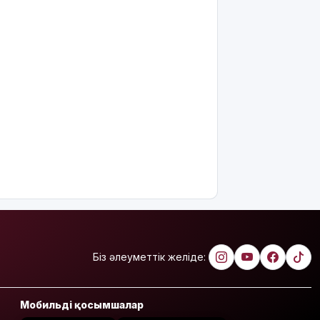
өңдеу
зауыттарына
дронмен
шабуыл
жасады
Қызылордада
«Жасыл
ел» еңбек
жасақтарының
қатысуымен
экологиялық
сенбілік
өтті
Риддерде
алғаш рет
«Поэзия
Біз әлеуметтік желіде:
кеші» өтті
"Қорғансыз
күндерім
Мобильді қосымшалар
көп