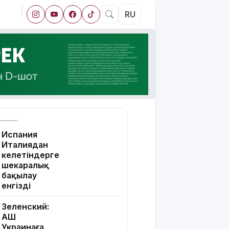
RU
Испания
Италиядан
келетіндерге
шекаралық
бақылау
енгізді
Зеленский:
АҚШ
Украинаға