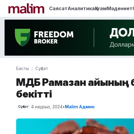
Саясат
Аналитика
Қоғам
Мәдениет
Басты
Сұқбат
ҚМДБ Рамазан айының 
бекітті
4 наурыз, 2024
•
Malim Админ
Сұқбат