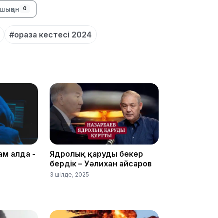
15:55
шыққан
0
#ораза кестесі 2024
14:26
ам алда -
Ядролық қаруды бекер
бердік – Уәлихан Қайсаров
3 шілде, 2025
13:39