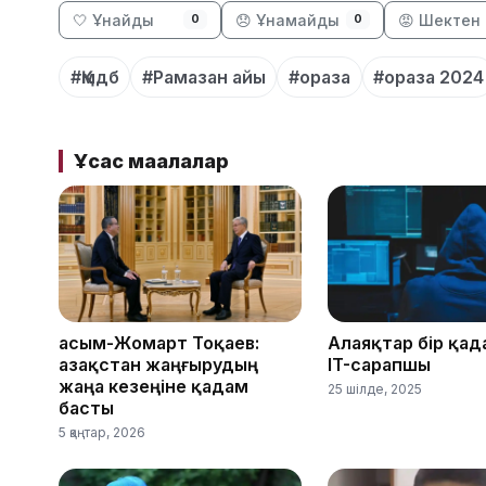
🤍 Ұнайды
😞 Ұнамайды
😡 Шектен 
0
0
#Қмдб
#Рамазан айы
#ораза
#ораза 2024
Ұқсас мақалалар
Қасым-Жомарт Тоқаев:
Алаяқтар бір қад
Қазақстан жаңғырудың
IT-сарапшы
жаңа кезеңіне қадам
25 шілде, 2025
басты
5 қаңтар, 2026