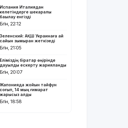
тексеріліп
Испания Италиядан
жатыр
келетіндерге шекаралық
бақылау енгізді
Бельгия
Бүгін, 22:12
Королі
Филипп
Зеленский: АҚШ Украинаға ай
Қасым-
сайын зымыран жеткізеді
Жомарт
Бүгін, 21:05
Тоқаевқа
жауап хат
Еліміздің бірқатар өңірінде
жолдады
дауылды ескерту жарияланды
Бүгін, 20:07
БҚО-да
құтқарушылар
Жайықта
Жапонияда жойқын тайфун
ер адамды
соғып, 14 мың ғимарат
жарықсыз қалды
ажалдан
арашалады
Бүгін, 18:58
Жамбыл
облысында
19 мың