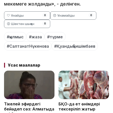
мекемеге жолданды», - делінген.
🤍 Ұнайды
😞 Ұнамайды
0
0
😡 Шектен шыққан
0
#қылмыс
#жаза
#түрме
#СалтанатНүкенова
#ҚуандықБишімбаев
Ұқсас мақалалар
Тікелей эфирдегі
БҚО-да ет өнімдері
бейәдеп сөз: Алматыда
тексеріліп жатыр