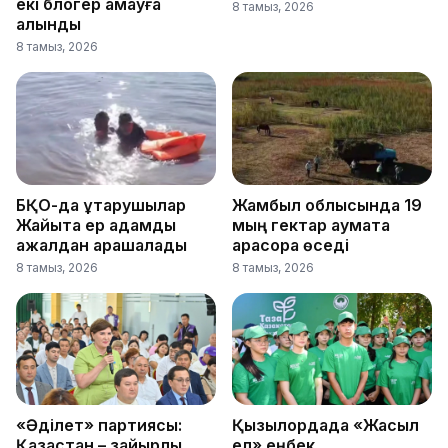
екі блогер қамауға
8 тамыз, 2026
алынды
8 тамыз, 2026
БҚО-да құтқарушылар
Жамбыл облысында 19
Жайықта ер адамды
мың гектар аумақта
ажалдан арашалады
қарасора өседі
8 тамыз, 2026
8 тамыз, 2026
«Әділет» партиясы:
Қызылордада «Жасыл
Қазақстан – зайырлы
ел» еңбек