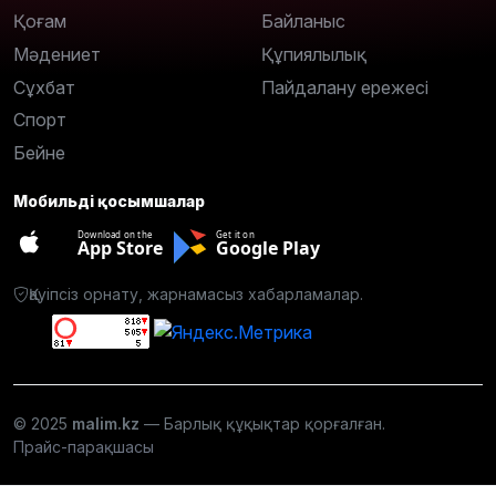
Қоғам
Байланыс
Мәдениет
Құпиялылық
Сұхбат
Пайдалану ережесі
Спорт
Бейне
Мобильді қосымшалар
Download on the
Get it on
App Store
Google Play
Қауіпсіз орнату, жарнамасыз хабарламалар.
© 2025
malim.kz
— Барлық құқықтар қорғалған.
Прайс-парақшасы