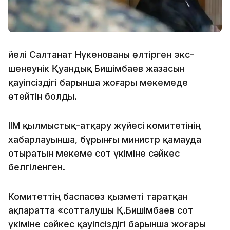
Әйелі Салтанат Нүкенованы өлтірген экс-
шенеунік Қуандық Бишімбаев жазасын
қауіпсіздігі барынша жоғары мекемеде
өтейтін болды.
ІІМ қылмыстық-атқару жүйесі комитетінің
хабарлауынша, бұрынғы министр қамауда
отыратын мекеме сот үкіміне сәйкес
белгіленген.
Комитеттің баспасөз қызметі таратқан
ақпаратта «сотталушы Қ.Бишімбаев сот
үкіміне сәйкес қауіпсіздігі барынша жоғары