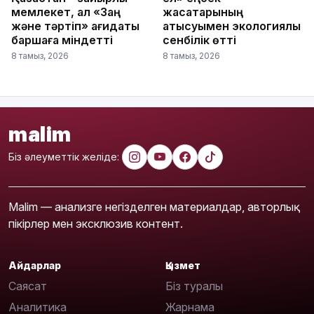
мемлекет, ал «Заң
жасақтарының
және тәртіп» қағидаты
қатысуымен экологиялық
баршаға міндетті
сенбілік өтті
8 тамыз, 2026
8 тамыз, 2026
malim
Біз әлеуметтік желіде:
Malim — анализге негізделген материалдар, авторлық
пікірлер мен эксклюзив контент.
Айдарлар
Қызмет
Саясат
Біз туралы
Аналитика
Жарнама