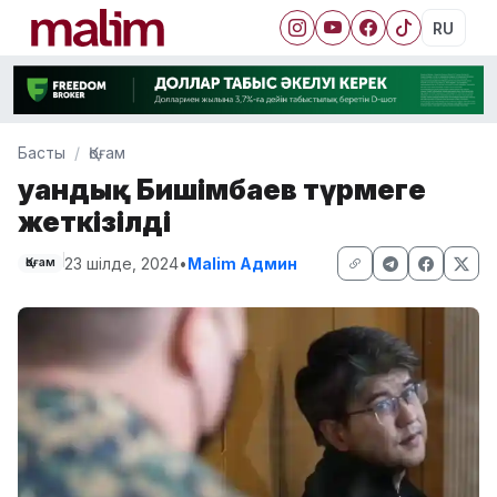
RU
Басты
Қоғам
Қуандық Бишімбаев түрмеге
жеткізілді
23 шілде, 2024
•
Malim Админ
Қоғам