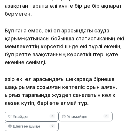
Қазақстан тарапы әлі күнге бір де бір ақпарат
бермеген.
Бұл ғана емес, екі ел арасындағы сауда
қарым-қатынасы бойынша статистиканың екі
мемлекеттің көрсеткішінде екі түрлі екенін,
бұл ретте Қазақстанның көрсеткіштері қате
екеніне сенімді.
Қазір екі ел арасындағы шекарада бірнеше
шақырымға созылған кептеліс орын алған.
Қырғыз тарапында жүздеп саналатын көлік
кезек күтіп, бері өте алмай тұр.
🤍 Ұнайды
😞 Ұнамайды
0
0
😡 Шектен шыққан
0