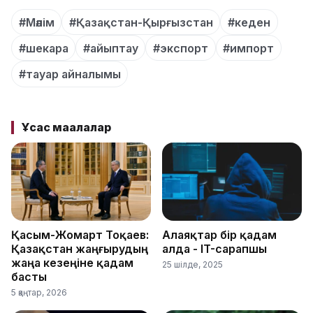
#Мәлім
#Қазақстан-Қырғызстан
#кеден
#шекара
#айыптау
#экспорт
#импорт
#тауар айналымы
Ұқсас мақалалар
Қасым-Жомарт Тоқаев:
Алаяқтар бір қадам
Қазақстан жаңғырудың
алда - IT-сарапшы
жаңа кезеңіне қадам
25 шілде, 2025
басты
5 қаңтар, 2026