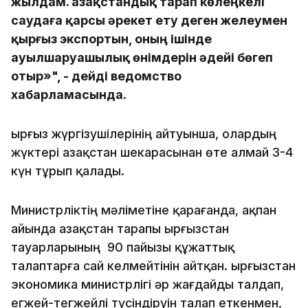
жылдам. Қазақстандық тарап көлеңкелі
саудаға қарсы әрекет ету деген желеумен
қырғыз экспортын, оның ішінде
ауылшаруашылық өнімдерін әдейі бөгеп
отыр»", - дейді ведомство
хабарламасында.
Қырғыз жүргізушілерінің айтуынша, олардың
жүктері Қазақстан шекарасынан өте алмай 3-4
күн тұрып қалады.
Министрліктің мәліметіне қарағанда, ақпан
айында Қазақстан тарапы Қырғызстан
тауарларының 90 пайызы құжаттық
талаптарға сай келмейтінін айтқан. Қырғызстан
экономика министрлігі әр жағдайды талдап,
егжей-тегжейлі түсіндіруін талап еткенмен,