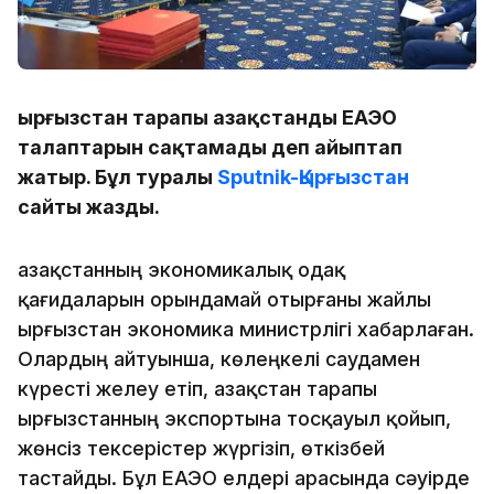
Қырғызстан тарапы Қазақстанды ЕАЭО
талаптарын сақтамады деп айыптап
жатыр. Бұл туралы
Sputnik-Қырғызстан
сайты жазды.
Қазақстанның экономикалық одақ
қағидаларын орындамай отырғаны жайлы
Қырғызстан экономика министрлігі хабарлаған.
Олардың айтуынша, көлеңкелі саудамен
күресті желеу етіп, Қазақстан тарапы
Қырғызстанның экспортына тосқауыл қойып,
жөнсіз тексерістер жүргізіп, өткізбей
тастайды. Бұл ЕАЭО елдері арасында сәуірде