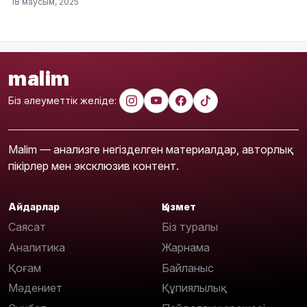
18 маусым, 2025
malim
Біз әлеуметтік желіде:
Malim — анализге негізделген материалдар, авторлық
пікірлер мен эксклюзив контент.
Айдарлар
Қызмет
Саясат
Біз туралы
Аналитика
Жарнама
Қоғам
Байланыс
Мәдениет
Құпиялылық