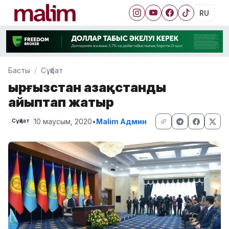
RU
Басты
Сұқбат
Қырғызстан Қазақстанды
айыптап жатыр
10 маусым, 2020
•
Malim Админ
Сұқбат