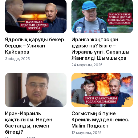
Ядролық қаруды бекер
Иранға жақтасқан
бердік – Уәлихан
дұрыс па? Бізге –
Қайсаров
Израиль үлгі. Сарапшы
Жангелді Шымшықов
3 шілде, 2025
24 маусым, 2025
Иран-Израиль
Соғыстың бітуіне
қақтығысы. Неден
Кремль мүдделі емес.
басталды, немен
Malim.Подкаст
бітеді?
12 маусым, 2025