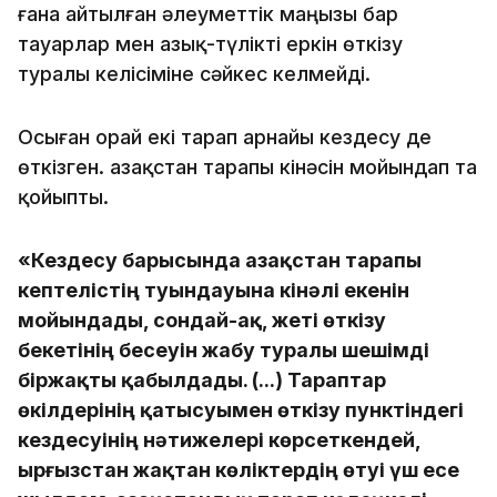
ғана айтылған әлеуметтік маңызы бар
тауарлар мен азық-түлікті еркін өткізу
туралы келісіміне сәйкес келмейді.
Осыған орай екі тарап арнайы кездесу де
өткізген. Қазақстан тарапы кінәсін мойындап та
қойыпты.
«Кездесу барысында Қазақстан тарапы
кептелістің туындауына кінәлі екенін
мойындады, сондай-ақ, жеті өткізу
бекетінің бесеуін жабу туралы шешімді
біржақты қабылдады. (...) Тараптар
өкілдерінің қатысуымен өткізу пунктіндегі
кездесуінің нәтижелері көрсеткендей,
Қырғызстан жақтан көліктердің өтуі үш есе