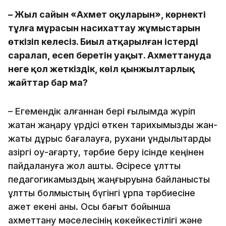
– Жыл сайын «Ахмет оқуларын», көрнекті
тұлға мұрасын насихаттау жұмыстарын
өткізіп келесіз. Биыл атқарылған істерді
саралап, есеп беретін уақыт. Ахметтануда
неге қол жеткіздік, көңіл қынжылтарлық
жайттар бар ма?
– Егемендік алғаннан бері ғылымда жүріп
жатқан жаңару үрдісі өткен тарихымызды жан-
жақты дұрыс бағалауға, рухани құндылықтарды
қазіргі оқу-ағарту, тәрбие беру ісінде кеңінен
пайдалануға жол ашты. Әсіресе ұлттық
педагогикамыздың жаңғыруына байланысты
ұлттық болмыстың бүгінгі ұрпақ тәрбиесіне
қажет екені анық. Осы бағыт бойынша
ахметтану мәселесінің көкейкестілігі және