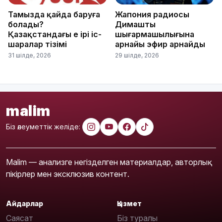
Тамызда қайда баруға
Жапония радиосы
болады?
Димаштың
Қазақстандағы ең ірі іс-
шығармашылығына
шаралар тізімі
арнайы эфир арнайды
31 шілде, 2026
29 шілде, 2026
malim
Біз әлеуметтік желіде:
Malim — анализге негізделген материалдар, авторлық
пікірлер мен эксклюзив контент.
Айдарлар
Қызмет
Саясат
Біз туралы