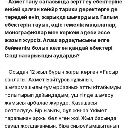
– Ахметтану саласында зерттеу еңбектеріне
енбей қалған кейбір тарихи деректерге де
тереңдей еніп, жарыққа шығардыңыз. Ғалым
еңбектерін тауып, әдістемелік мақалалар,
монографиялар мен көркем әдеби эссе
жазып жүрсіз. Алаш ардақтысының елге
беймәлім болып келген қандай еңбектері
Сіздің назарыңызды аударды?
– Осыдан 12 жыл бұрын жарық көрген «Ғасыр
саңлағы: Ахмет Байтұрсынұлының
шығармашылық ғұмырбаяны» атты кітабымды
толықтырып дайындадым, үш тілде шығару
жұмысы қарбалас жүруде. Қазақшасы
беттелуде. Бір қызығы, бұл жинаққа Үкімет
тарапынан қаржы бөлінген жоқ! Жыл басында
сауал жолдағанмын, бірақ сиырқұйымшықтанып