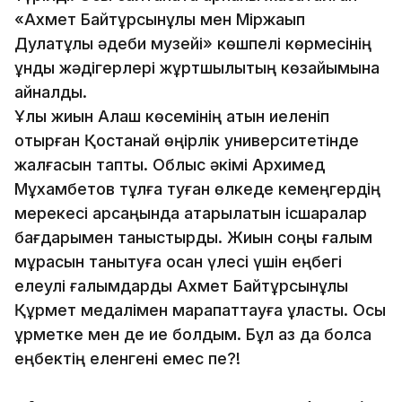
«Ахмет Байтұрсынұлы мен Міржақып
Дулатұлы әдеби музейі» көшпелі көрмесінің
құнды жәдігерлері жұртшылықтың көзайымына
айналды.
Ұлы жиын Алаш көсемінің атын иеленіп
отырған Қостанай өңірлік университетінде
жалғасын тапты. Облыс әкімі Архимед
Мұхамбетов тұлға туған өлкеде кемеңгердің
мерекесі қарсаңында атқарылатын ісшаралар
бағдарымен таныстырды. Жиын соңы ғалым
мұрасын танытуға қосқан үлесі үшін еңбегі
елеулі ғалымдарды Ахмет Байтұрсынұлы
Құрмет медалімен марапаттауға ұласты. Осы
құрметке мен де ие болдым. Бұл аз да болса
еңбектің еленгені емес пе?!