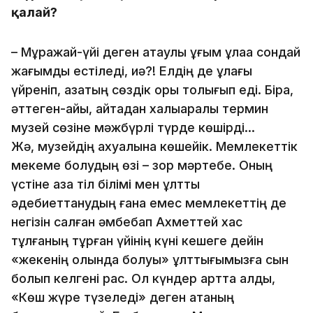
қалай?
– Мұражай-үйі деген атаулық ұғым құлаққа сондай
жағымды естіледі, иә?! Елдің де құлағы
үйреніп, қазақтың сөздік қоры толығып еді. Бірақ,
әттеген-айы, қайтадан халықаралық термин
музей сөзіне мәжбүрлі түрде көшірді...
Жә, музейдің ахуалына көшейік. Мемлекеттік
мекеме болудың өзі – зор мәртебе. Оның
үстіне қазақ тіл білімі мен ұлттық
әдебиеттанудың ғана емес мемлекеттің де
негізін салған әмбебап Ахметтей хас
тұлғаның тұрған үйінің күні кешеге дейін
«жекенің қолында болуы» ұлттығымызға сын
болып келгені рас. Ол күндер артта қалды,
«Көш жүре түзеледі» деген атаның