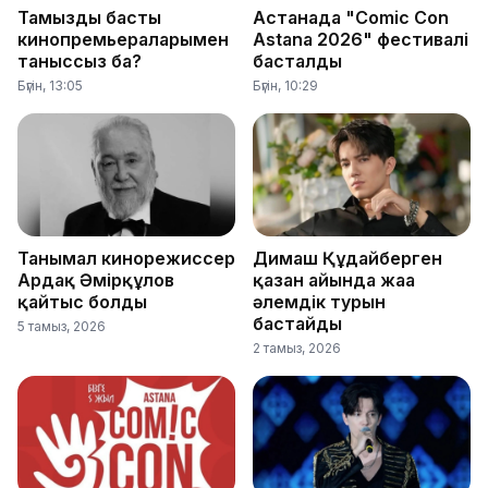
Тамыздың басты
Астанада "Comic Con
кинопремьераларымен
Astana 2026" фестивалі
таныссыз ба?
басталды
Бүгін, 13:05
Бүгін, 10:29
Танымал кинорежиссер
Димаш Құдайберген
Ардақ Әмірқұлов
қазан айында жаңа
қайтыс болды
әлемдік турын
бастайды
5 тамыз, 2026
2 тамыз, 2026