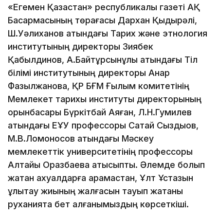
«Егемен Қазақстан» республикалық газеті АҚ
Басқармасының төрағасы Дархан Қыдырәлі,
Ш.Уәлиханов атындағы Тарих және этнология
институтының директоры Зиябек
Қабылдинов, А.Байтұрсынұлы атындағы Тіл
білімі институтының директоры Анар
Фазылжанова, ҚР БҒМ Ғылым комитетінің
Мемлекет тарихы институты директорының
орынбасары Бүркітбай Аяған, Л.Н.Гумилев
атындағы ЕҰУ профессоры Сатай Сыздықов,
М.В.Ломоносов атындағы Мәскеу
мемлекеттік университетінің профессоры
Алтайы Оразбаева қатысыпты. Әлемде болып
жатқан ахуалдарға қарамастан, Ұлт Ұстазын
ұлықтау жиының жалғасын тауып жатқаны
руханиятқа бет алғанымыздың көрсеткіші.