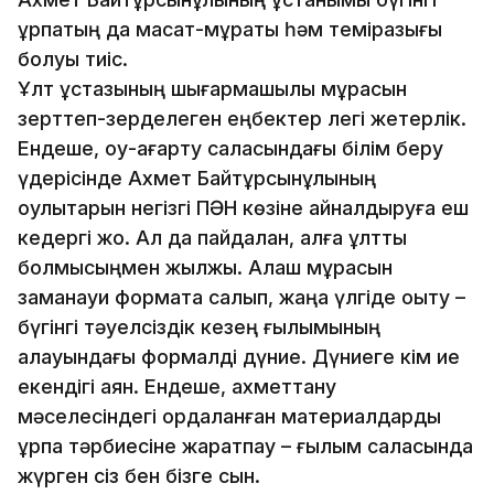
ұрпақтың да мақсат-мұраты һәм темірқазығы
болуы тиіс.
Ұлт ұстазының шығармашылық мұрасын
зерттеп-зерделеген еңбектер легі жетерлік.
Ендеше, оқу-ағарту саласындағы білім беру
үдерісінде Ахмет Байтұрсынұлының
оқулықтарын негізгі ПӘН көзіне айналдыруға еш
кедергі жоқ. Ал да пайдалан, алға ұлттық
болмысыңмен жылжы. Алаш мұрасын
заманауи форматқа салып, жаңа үлгіде оқыту –
бүгінгі тәуелсіздік кезең ғылымының
қалауындағы формалді дүние. Дүниеге кім ие
екендігі аян. Ендеше, ахметтану
мәселесіндегі қордаланған материалдарды
ұрпақ тәрбиесіне жаратпау – ғылым саласында
жүрген сіз бен бізге сын.