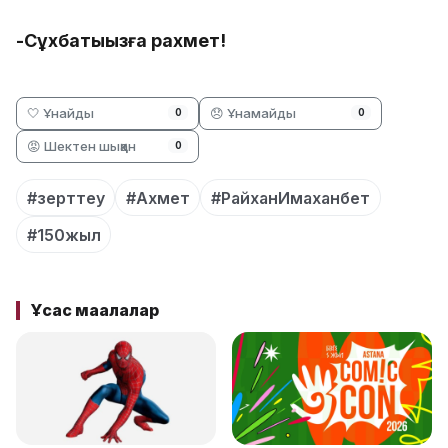
-Сұхбатыңызға рахмет!
🤍 Ұнайды
😞 Ұнамайды
0
0
😡 Шектен шыққан
0
#зерттеу
#Ахмет
#РайханИмаханбет
#150жыл
Ұқсас мақалалар