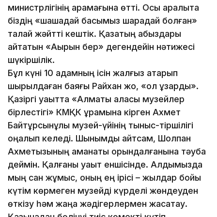
министрлігінің қарамағына өтті. Осы аралықта
біздің «шақшадай басымыз шарадай болған»
талай жәйтті кештік. Қазақтың абыздары
айтатын «Ақырын бер» дегендейін нәтижесі
шүкіршілік.
Бұл күні 10 адамның ісін жалғыз атқарып
шырылдаған баяғы Райхан жоқ, «қол ұзарды».
Қазіргі уақытта «Алматы қаласы музейлер
бірлестігі» КМҚК құрамына кірген Ахмет
Байтұрсынұлы музей-үйінің тыныс-тіршілігі
оңалып келеді. Шынымды айтсам, Шолпан
Ахметқызының аманаты орындалғанына тәуба
деймін. Қалғаны уақыт еншісінде. Алдымызда
мың сан жұмыс, оның ең ірісі – жылдар бойы
күтім көрмеген музейді күрделі жөндеуден
өткізу һәм жаңа жәдігерлермен жасақтау.
Қазынадан бөлінуі тиіс көмекті күтіп