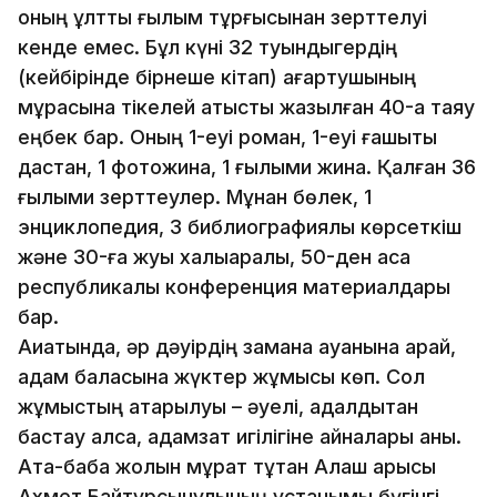
оның ұлттық ғылым тұрғысынан зерттелуі
кенде емес. Бұл күні 32 туындыгердің
(кейбірінде бірнеше кітап) ағартушының
мұрасына тікелей қатысты жазылған 40-қа таяу
еңбек бар. Оның 1-еуі роман, 1-еуі ғашықтық
дастан, 1 фотожинақ, 1 ғылыми жинақ. Қалған 36
ғылыми зерттеулер. Мұнан бөлек, 1
энциклопедия, 3 библиографиялық көрсеткіш
және 30-ға жуық халықаралық, 50-ден аса
республикалық конференция материалдары
бар.
Ақиқатында, әр дәуірдің замана ауанына қарай,
адам баласына жүктер жұмысы көп. Сол
жұмыстың атқарылуы – әуелі, адалдықтан
бастау алса, адамзат игілігіне айналары анық.
Ата-баба жолын мұрат тұтқан Алаш арысы
Ахмет Байтұрсынұлының ұстанымы бүгінгі