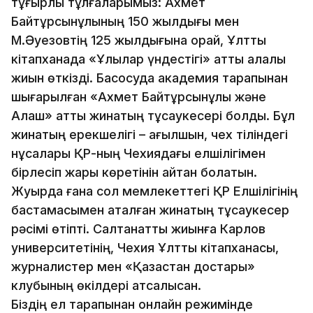
тұғырлы тұлғаларымыз: Ахмет
Байтұрсынұлының 150 жылдығы мен
М.Әуезовтің 125 жылдығына орай, Ұлттық
кітапханада «Ұлылар үндестігі» атты алқалы
жиын өткізді. Басқосуда академия тарапынан
шығарылған «Ахмет Байтұрсынұлы және
Алаш» атты жинақтың тұсаукесері болды. Бұл
жинақтың ерекшелігі – ағылшын, чех тіліндегі
нұсқалары ҚР-ның Чехиядағы елшілігімен
бірлесіп жарық көретінін айтқан болатын.
Жуырда ғана сол мемлекеттегі ҚР Елшілігінің
бастамасымен аталған жинақтың тұсаукесер
рәсімі өтіпті. Салтанатты жиынға Карлов
университетінің, Чехия Ұлттық кітапханасы,
журналистер мен «Қазақстан достары»
клубының өкілдері атсалысқан.
Біздің ел тарапынан онлайн режимінде