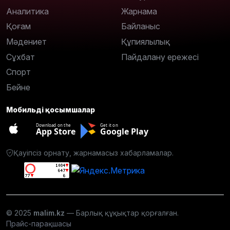
Аналитика
Жарнама
Қоғам
Байланыс
Мәдениет
Құпиялылық
Сұхбат
Пайдалану ережесі
Спорт
Бейне
Мобильді қосымшалар
Download on the
Get it on
App Store
Google Play
Қауіпсіз орнату, жарнамасыз хабарламалар.
© 2025
malim.kz
— Барлық құқықтар қорғалған.
Прайс-парақшасы