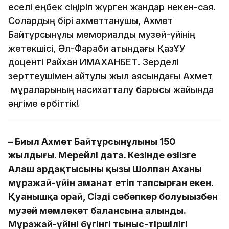
еселі еңбек сіңіріп жүрген жандар некен-саяқ.
Солардың бірі ахметтанушы, Ахмет
Байтұрсынұлы мемориалды музей-үйінің
жетекшісі, Әл-Фараби атындағы ҚазҰУ
доценті Райхан ИМАХАНБЕТ. Зерделі
зерттеушімен айтулы жыл аясындағы Ахмет
мұраларының насихатталу барысы жайында
әңгіме өрбіттік!
– Биыл Ахмет Байтұрсынұлының 150
жылдығы. Мерейлі дата. Кезінде өзіңізге
Алаш ардақтысының қызы Шолпан Ахаңның
мұражай-үйін аманат етіп тапсырған екен.
Қуанышқа орай, Сіздің себепкер болуыңызбен
музей мемлекет балансына алынды.
Мұражай-үйінің бүгінгі тыныс-тіршілігі