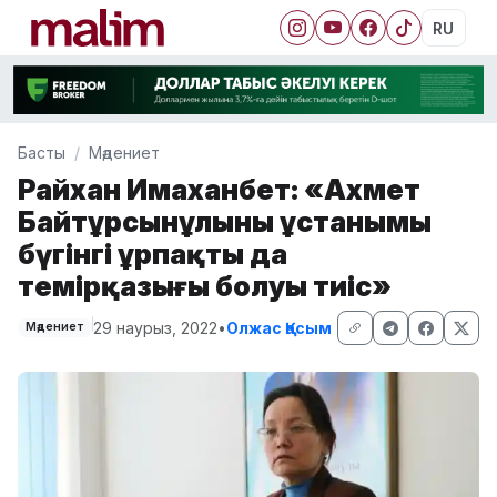
RU
Басты
Мәдениет
Райхан Имаханбет: «Ахмет
Байтұрсынұлының ұстанымы
бүгінгі ұрпақтың да
темірқазығы болуы тиіс»
29 наурыз, 2022
•
Олжас Қасым
Мәдениет