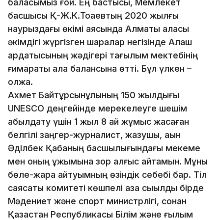
баласымыз ғой. Ең бастысы, Мемлекет
басшысы Қ-Ж.К.Тоқаевтың 2020 жылғы
наурыздағы өкімі аясында Алматы қаласы
әкімдігі жүргізген шаралар негізінде Алаш
ардақтысының жәдігері тағылым мектебінің
ғимараты қала балансына өтті. Бұл үлкен –
олжа.
Ахмет Байтұрсынұлының 150 жылдығы
UNESCO деңгейінде мерекелеуге шешім
қабылдату үшін 1 жыл 8 ай жұмыс жасаған
белгілі заңгер-журналист, жазушы, ақын
Әділбек Қабаның басшылығындағы мекеме
мен оның ұжымына зор алғыс айтамын. Мұны
бөле-жара айтуымның өзіндік себебі бар. Тіл
саясаты комитеті көшпелі қазақ сықылды бірде
Мәдениет және спорт министрлігі, сонан
Қазақстан Республикасы Білім және ғылым