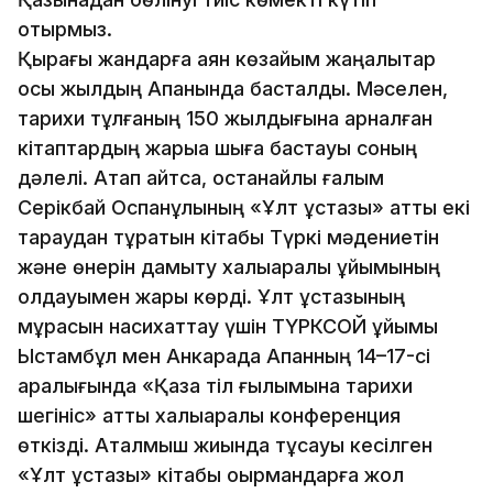
отырмыз.
Қырағы жандарға аян көзайым жаңалықтар
осы жылдың Ақпанында басталды. Мәселен,
тарихи тұлғаның 150 жылдығына арналған
кітаптардың жарыққа шыға бастауы соның
дәлелі. Атап айтсақ, қостанайлық ғалым
Серікбай Оспанұлының «Ұлт ұстазы» атты екі
тараудан тұратын кітабы Түркі мәдениетін
және өнерін дамыту халықаралық ұйымының
қолдауымен жарық көрді. Ұлт ұстазының
мұрасын насихаттау үшін ТҮРКСОЙ ұйымы
Ыстамбұл мен Анкарада Ақпанның 14–17-сі
аралығында «Қазақ тіл ғылымына тарихи
шегініс» атты халықаралық конференция
өткізді. Аталмыш жиында тұсауы кесілген
«Ұлт ұстазы» кітабы оқырмандарға жол