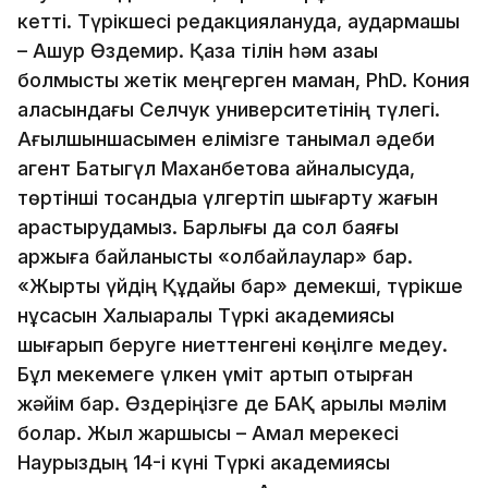
кетті. Түрікшесі редакциялануда, аудармашы
– Ашур Өздемир. Қазақ тілін һәм қазақы
болмысты жетік меңгерген маман, PhD. Кония
қaлaсындaғы Селчук университетiнiң түлегі.
Ағылшыншасымен елімізге танымал әдеби
агент Бақтыгүл Маханбетова айналысуда,
төртінші тоқсандыққа үлгертіп шығарту жағын
қарастырудамыз. Барлығы да сол баяғы
қаржыға байланысты «қолбайлаулар» бар.
«Жыртық үйдің Құдайы бар» демекші, түрікше
нұсқасын Халықаралық Түркі академиясы
шығарып беруге ниеттенгені көңілге медеу.
Бұл мекемеге үлкен үміт артып отырған
жәйім бар. Өздеріңізге де БАҚ арқылы мәлім
болар. Жыл жаршысы – Амал мерекесі
Наурыздың 14-і күні Түркі академиясы