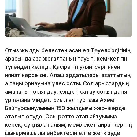
Отыз жылдық белестен асқан ел Тәуелсіздігінің
арқасында қазақ жоғалтқанын тауып, кем-кетігін
түгендеп келеді. Қасіретті қуғын-сүргіннен
қиянат көрсе де, Алаш ардақтылары азаттықтың
ақ таңы орнауына үлес қосты. Сол арыстардың
аманатын орындау, елдікті сақтау соңындағы
ұрпағына міндет. Биыл ұлт ұстазы Ахмет
Байтұрсынұлының 150 жылдығы жер-жерде
аталып өтуде. Осы ретте атап айтуымыз
керек, сұңғыла ғалым, мемлекет қайраткерінің
шығармашылық еңбектерін елге жеткізуде