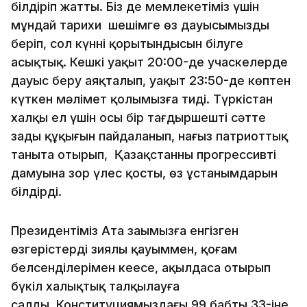
білдіріп жатты. Біз де мемлекетіміз үшін
мұндай тарихи шешімге өз дауысымызды
беріп, сол күннің қорытындысын білуге
асықтық. Кешкі уақыт 20:00-де учаскелерде
дауыс беру аяқталып, уақыт 23:50-де көптен
күткен мәлімет қолымызға тиді. Түркістан
халқы ел үшін осы бір тағдыршешті сәтте
заңды құқығын пайдаланып, нағыз патриоттық
таныта отырып, Қазақстанның прогрессивті
дамуына зор үлес қосты, өз ұстанымдарын
білдірді.
Президентіміз Ата заңымызға енгізген
өзгерістерді зиялы қауыммен, қоғам
белсенділерімен кеңесе, ақылдаса отырып
бүкіл халықтық талқылауға
салды. Конституциямыздағы 99 бабтың 33-іне