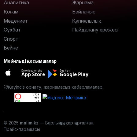
Аналитика
Жарнама
Қоғам
Байланыс
Мәдениет
Құпиялылық
Сұхбат
Пайдалану ережесі
Спорт
Бейне
Мобильді қосымшалар
Download on the
Get it on
App Store
Google Play
Қауіпсіз орнату, жарнамасыз хабарламалар.
© 2025
malim.kz
— Барлық құқықтар қорғалған.
Прайс-парақшасы