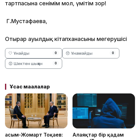
тартпасына сенімім мол, үмітім зор!
Г.Мустафаева,
Отырар ауылдық кітапханасының меңгерушісі
🤍 Ұнайды
😞 Ұнамайды
0
0
😡 Шектен шыққан
0
Ұқсас мақалалар
Қасым-Жомарт Тоқаев:
Алаяқтар бір қадам