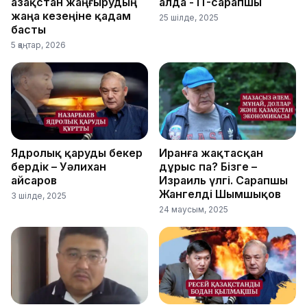
Қазақстан жаңғырудың
алда - IT-сарапшы
жаңа кезеңіне қадам
25 шілде, 2025
басты
5 қаңтар, 2026
Ядролық қаруды бекер
Иранға жақтасқан
бердік – Уәлихан
дұрыс па? Бізге –
Қайсаров
Израиль үлгі. Сарапшы
Жангелді Шымшықов
3 шілде, 2025
24 маусым, 2025