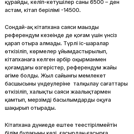
құрайды, келіп-кетушілер саны 6500 – ден
астам, кітап берілімі -14500.
Сондай-ақ кітапхана саяси маңызды
референдум кезеңінде де қоғам үшін үнсіз
қарап отыра алмады. Түрлі іс-шаралар
өткізіліп, көрмелер ұйымдастырылып,
кітапханаға келген әрбір оқырманмен
қоғамдағы өзгерістер, референдум жайы
әңгіме болды. Жыл сайынғы мемлекет
басшысының үндеулеріне талқылау сағаттары
өткізіліп, халықты саяси жаңалықтармен
қамтып, мерзімді басылымдарды оқуға
шақырып отырады.
Кітапхана дүниеде ештеңе теңестірілмейтін
білім бұлағының көзі, ғасырдан-ғасырға