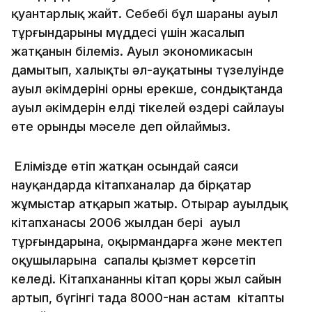
қуантарлық жайт. Себебі бұл шараның ауыл
тұрғындарының мүддесі үшін жасалып
жатқанын білеміз. Ауыл экономикасын
дамытып, халықтың әл-ауқатының түзелуінде
ауыл әкімдерінің орны ерекше, сондықтанда
ауыл әкімдерін елдің тікелей өздері сайлауы
өте орынды мәселе деп ойлаймыз.
Елімізде өтіп жатқан осындай саяси
науқандарда кітапханалар да бірқатар
жұмыстар атқарып жатыр. Отырар ауылдық
кітапханасы 2006 жылдан бері ауыл
тұрғындарына, оқырмандарға және мектеп
оқушыларына сапалы қызмет көрсетіп
келеді. Кітапхананның кітап қоры жыл сайын
артып, бүгінгі таңда 8000-нан астам кітапты