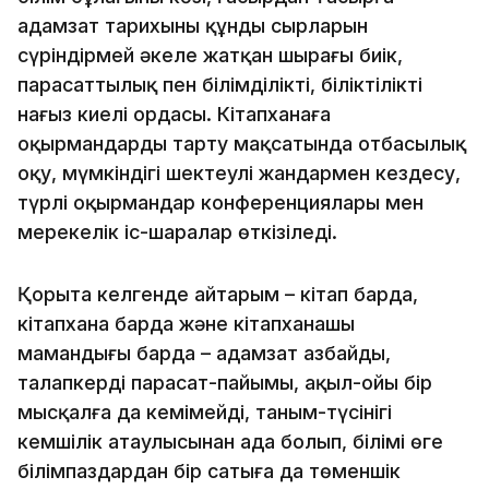
адамзат тарихының құнды сырларын
сүріндірмей әкеле жатқан шырағы биік,
парасаттылық пен білімділіктің, біліктіліктің
нағыз киелі ордасы. Кітапханаға
оқырмандарды тарту мақсатында отбасылық
оқу, мүмкіндігі шектеулі жандармен кездесу,
түрлі оқырмандар конференциялары мен
мерекелік іс-шаралар өткізіледі.
Қорыта келгенде айтарым – кітап барда,
кітапхана барда және кітапханашы
мамандығы барда – адамзат азбайды,
талапкердің парасат-пайымы, ақыл-ойы бір
мысқалға да кемімейді, таным-түсінігі
кемшілік атаулысынан ада болып, білімі өңге
білімпаздардан бір сатыға да төменшік