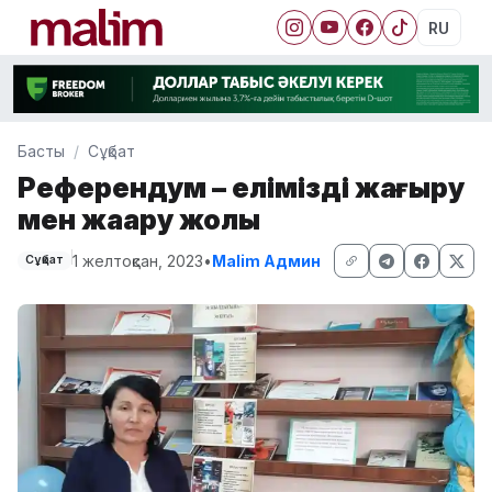
RU
Басты
Сұқбат
Референдум – еліміздің жаңғыру
мен жаңару жолы
1 желтоқсан, 2023
•
Malim Админ
Сұқбат