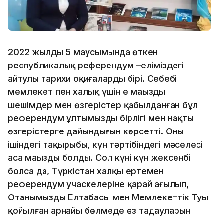
2022 жылдың 5 маусымында өткен
республикалық референдум –еліміздегі
айтулы тарихи оқиғалардың бірі. Себебі
мемлекет пен халық үшін ең маңызды
шешімдер мен өзгерістер қабылданған бұл
референдум ұлтымыздың бірлігі мен нақты
өзгерістерге дайындығын көрсетті. Оның
ішіндегі тақырыбы, күн тәртібіндегі мәселесі
аса маңызды болды. Сол күні күн жексенбі
болса да, Түркістан халқы ертемен
референдум учаскелеріне қарай ағылып,
Отанымыздың Елтаңбасы мен Мемлекеттік Туы
қойылған арнайы бөлмеде өз таңдауларын