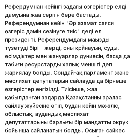
Рефердумнан кейінгі заңдағы өзгерістер елдің
дамуына жаңа серпін бере бастады.
Референдумнан кейін "Әр азамат саяси
өзгеріс дәмін сезінуге тиіс" деді ел
президенті. Референдумдағы маңызды
түзетудің бірі – жерді, оның қойнауын, суды,
өсімдіктер мен жануарлар дүниесін, басқа да
табиғи ресурстарды халық меншігі деп
жариялау болды. Сондай-ақ парламент және
мәслихат депутатарын сайлауда да бірнеше
өзгерістер енгізілді. Тиісінше, жаңа
қабылданған заңдарда Қазақстанның аралас
сайлау жүйесіне өтіп, бұдан кейін мәжіліс,
облыстық, аудандық мәслихат
депутаттарының барлығы бір мандатты окрук
бойынша сайланатын болды. Осыған сәйкес