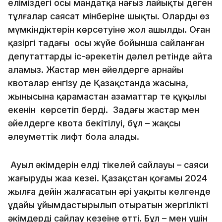
еліміздегі осы мандатқа нағыз лайықты деген
тұлғалар саясат мінберіне шықты. Олардың өз
мүмкіндіктерін көрсетуіне жол ашылды. Оған
қазіргі таңдағы осы жүйе бойынша сайланған
депутаттардың іс-әрекетін дәлел ретінде айта
аламыз. Жастар мен әйелдерге арнайы
квоталар енгізу де Қазақстанда жасына,
жынысына қарамастан азаматтар тең құқылы
екенін көрсетіп берді. Заңдағы жастар мен
әйелдерге квота бекітілуі, бұл – жақсы
әлеуметтік лифт бола алады.
Ауыл әкімдерін елдің тікелей сайлауы – саяси
жаңғырудың жаңа кезеңі. Қазақстан қоғамы 2024
жылға дейін жал­­ғасатын әрі уақыты келгенде
ұдайы ұйымдастырылып оты­ратын жергілікті
әкімдерді сай­­­лау кезеңіне өтті. Бұл – мен үшін