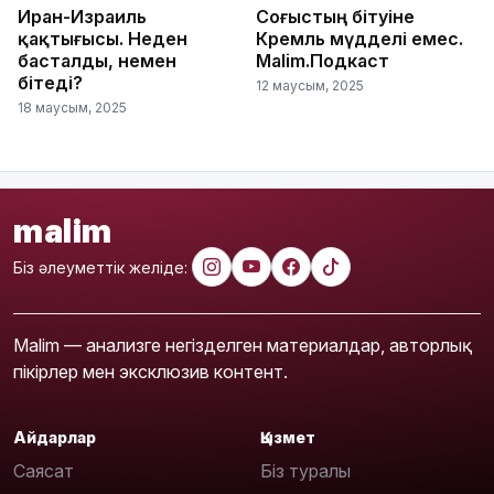
Иран-Израиль
Соғыстың бітуіне
қақтығысы. Неден
Кремль мүдделі емес.
басталды, немен
Malim.Подкаст
бітеді?
12 маусым, 2025
18 маусым, 2025
malim
Біз әлеуметтік желіде:
Malim — анализге негізделген материалдар, авторлық
пікірлер мен эксклюзив контент.
Айдарлар
Қызмет
Саясат
Біз туралы