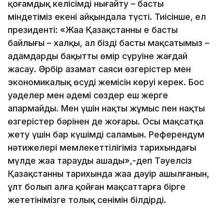
қоғамдық келісімді нығайту – басты
міндетіміз екені айқындала түсті. Тиісінше, ел
президенті: «Жаңа Қазақстанның ең басты
байлығы – халқы, ал біздің басты мақсатымыз –
адамдардың бақытты өмір сүруіне жағдай
жасау. Әрбір азамат саяси өзгерістер мен
экономикалық өсудің жемісін көруі керек. Бос
уәделер мен әдемі сөздер еш жерге
апармайды. Мен үшін нақты жұмыс пен нақты
өзгерістер бәрінен де жоғары. Осы мақсатқа
жету үшін бар күшімді саламын. Референдум
нәтижелері мемлекеттілігіміз тарихындағы
мүлде жаңа тарауды ашады»,-деп Тәуелсіз
Қазақстанның тарихында жаңа дәуір ашылғанын,
ұлт болып алға қойған мақсаттарға бірге
жететінімізге толық сенімін білдірді.