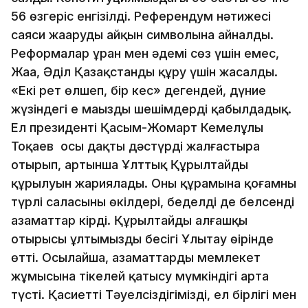
56 өзгеріс енгізілді. Референдум нәтижесі
саяси жаңарудың айқын символына айналды.
Реформалар ұран мен әдемі сөз үшін емес,
Жаңа, Әділ Қазақстанды құру үшін жасалды.
«Екі рет өлшеп, бір кес» дегендей, дүние
жүзіндегі ең маңызды шешімдерді қабылдадық.
Ел президенті Қасым-Жомарт Кемелұлы
Тоқаев осы даңқты дәстүрді жалғастыра
отырып, артынша Ұлттық Құрылтайдың
құрылуын жариялады. Оның құрамына қоғамның
түрлі саласының өкілдері, беделді де белсенді
азаматтар кірді. Құрылтайдың алғашқы
отырысы ұлтымыздың бесігі Ұлытау өңірінде
өтті. Осылайша, азаматтардың мемлекет
жұмысына тікелей қатысу мүмкіндігі арта
түсті. Қасиетті Тәуелсіздігімізді, ел бірлігі мен