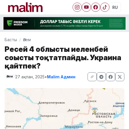
RU
Басты
Әлем
Ресей 4 облысты иеленбей
соғысты тоқтатпайды. Украина
қайтпек?
27 ақпан, 2025
•
Malim Админ
Әлем