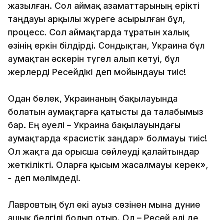
жазылған. Сол аймақ азаматтарының ерікті
таңдауы арқылы жүреге асырылған бұл,
процесс. Сол аймақтарда тұратын халық
өзінің еркін білдірді. Сондықтан, Украина бұл
аумақтан әскерін түгел алып кетуі, бұл
жерлерді Ресейдікі деп мойындауы тиіс!
Одан бөлек, Украинаның бақылауында
болатын аумақтарға қатысты да талабымыз
бар. Ең әуелі – Украина бақылауындағы
аумақтарда «расистік заңдар» болмауы тиіс!
Ол жақта да орысша сөйлеуді қалайтындар
жеткілікті. Оларға қысым жасалмауы керек»,
- деп мәлімдеді.
Лавровтың бұл екі ауыз сөзінен мына дүние
ашық белгілі болып отыр. Ол – Ресей әлі де