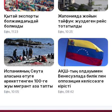
Қытай экспорты
Жапонияда жойқын
болжамдағыдай
тайфун: жүздеген рейс
болмады
тоқтатылды
Бүгін, 11:23
Бүгін, 10:25
Испанияның Сеута
АҚШ-тың қолдауымен
қаласына өтуге
Венесуэлада билік пен
әрекеттенген 100-ге
оппозиция келіссөзге
жуық мигрант қаза тапты
кірісті
Бүгін, 10:05
Бүгін, 08:42