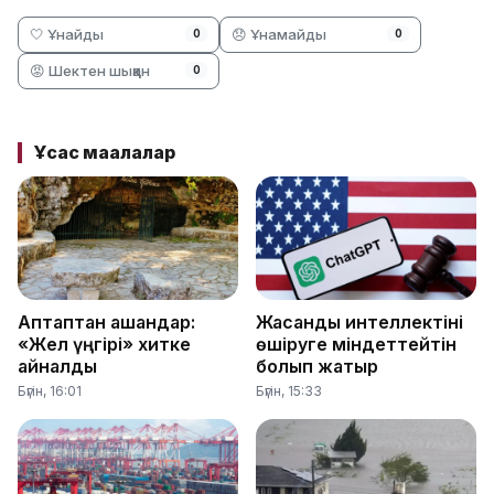
🤍 Ұнайды
😞 Ұнамайды
0
0
😡 Шектен шыққан
0
Ұқсас мақалалар
Аптаптан қашқандар:
Жасанды интеллектіні
«Жел үңгірі» хитке
өшіруге міндеттейтін
айналды
болып жатыр
Бүгін, 16:01
Бүгін, 15:33