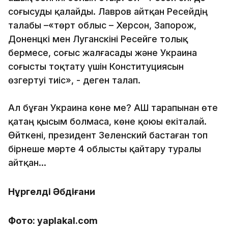
соғысуды қалайды. Лавров айтқан Ресейдің
талабы –«төрт облыс – Херсон, Запорож,
Доненцкі мен Луганскіні Ресейге толық
бермесе, соғыс жалғасады және Украина
соғысты тоқтату үшін Конституциясын
өзгертуі тиіс», - деген талап.
Ал бұған Украина көне ме? АҚШ тарапынан өте
қатаң қысым болмаса, көне қоюы екіталай.
Өйткені, президент Зеленский бастаған топ
бірнеше мәрте 4 облысты қайтару туралы
айтқан...
Нұргелді Әбдіғани
Фото: yaplakal.com