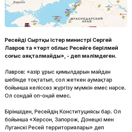
Ресейдің Сыртқы істер министрі Сергей
Лавров та «төрт облыс Ресейге берілмей
соғыс аяқталмайды», - деп мәлімдеген.
Лавров: «Қазір ұрыс қимылдарын майдан
шебінде тоқтатып, сол жеткен аумақтар
бойынша келіссөз жүргізу мүмкін емес нәрсе.
Ол сондай оп-оңай емес.
Біріншіден, Ресейдің Конституциясы бар. Ол
бойынша «Херсон, Запорож, Донецкі мен
Луганскі Ресей территориялары» деп