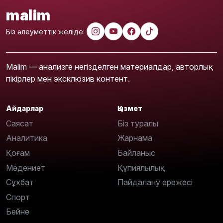
malim
Біз әлеуметтік желіде:
Malim — анализге негізделген материалдар, авторлық
пікірлер мен эксклюзив контент.
Айдарлар
Қызмет
Саясат
Біз туралы
Аналитика
Жарнама
Қоғам
Байланыс
Мәдениет
Құпиялылық
Сұхбат
Пайдалану ережесі
Спорт
Бейне