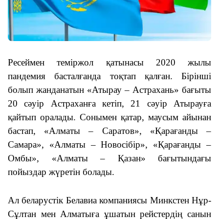
Ресеймен теміржол қатынасы 2020 жылы
пандемия басталғанда тоқтап қалған. Бірінші
болып жанданатын «Атырау – Астрахань» бағыты
20 сәуір Астраханға кетіп, 21 сәуір Атырауға
қайтып оралады. Сонымен қатар, маусым айынан
бастап, «Алматы – Саратов», «Қарағанды –
Самара», «Алматы – Новосібір», «Қарағанды –
Омбы», «Алматы – Қазан» бағытындағы
пойыздар жүретін болады.
Ал беларустік Белавиа компаниясы Минкстен Нұр-
Сұлтан мен Алматыға ұшатын рейстердің санын