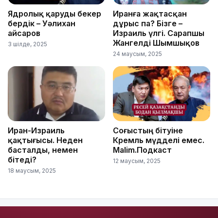
Ядролық қаруды бекер
Иранға жақтасқан
бердік – Уәлихан
дұрыс па? Бізге –
Қайсаров
Израиль үлгі. Сарапшы
Жангелді Шымшықов
3 шілде, 2025
24 маусым, 2025
Иран-Израиль
Соғыстың бітуіне
қақтығысы. Неден
Кремль мүдделі емес.
басталды, немен
Malim.Подкаст
бітеді?
12 маусым, 2025
18 маусым, 2025