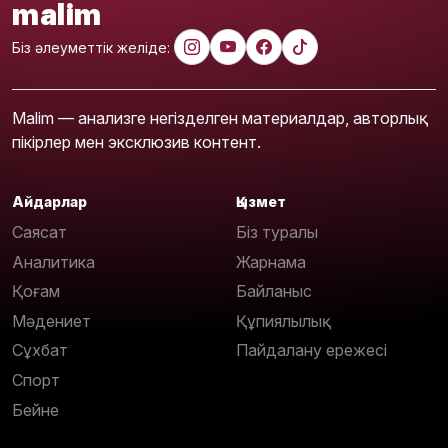
malim
Біз әлеуметтік желіде:
Malim — анализге негізделген материалдар, авторлық
пікірлер мен эксклюзив контент.
Айдарлар
Қызмет
Саясат
Біз туралы
Аналитика
Жарнама
Қоғам
Байланыс
Мәдениет
Құпиялылық
Сұхбат
Пайдалану ережесі
Спорт
Бейне