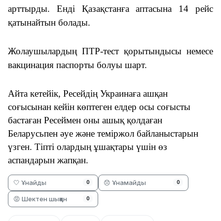
арттырды. Енді Қазақстанға аптасына 1
4 р
ейс
қатынайтын болады.
Жолаушылардың ПТР-
т
ест қорытындысы немесе
вакцинация паспорты болуы шарт.
Айта кетейік, Ресейдің Украинаға ашқан
соғысынан кейін көптеген елдер осы соғысты
бастаған Ресеймен оны ашық қолдаған
Беларусьпен әуе және теміржол байланыстарын
үзген. Тіпті олардың ұшақтары үшін өз
аспандарын жапқан.
🤍 Ұнайды
😞 Ұнамайды
0
0
😡 Шектен шыққан
0