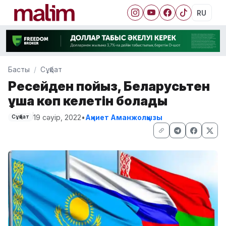
RU
Басты
Сұқбат
Ресейден пойыз, Беларусьтен
ұшақ көп келетін болады
19 сәуір, 2022
•
Ақниет Аманжолқызы
Сұқбат