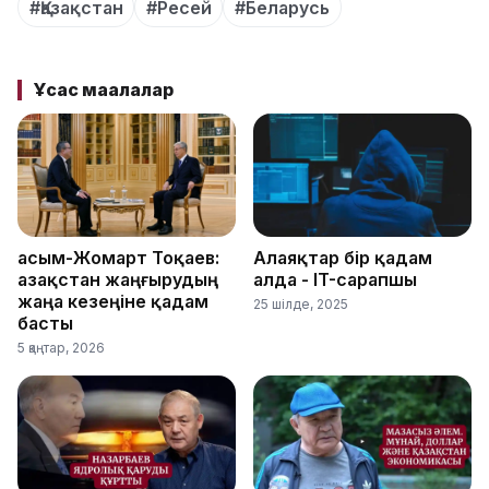
#Қазақстан
#Ресей
#Беларусь
Ұқсас мақалалар
Қасым-Жомарт Тоқаев:
Алаяқтар бір қадам
Қазақстан жаңғырудың
алда - IT-сарапшы
жаңа кезеңіне қадам
25 шілде, 2025
басты
5 қаңтар, 2026