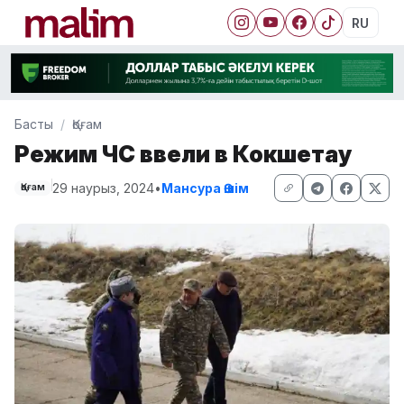
RU
Басты
Қоғам
Режим ЧС ввели в Кокшетау
29 наурыз, 2024
•
Мансура Әшім
Қоғам