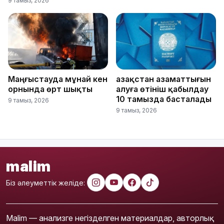
9 тамыз, 2026
Маңғыстауда мұнай кен
Қазақстан азаматтығын
орнында өрт шықты
алуға өтініш қабылдау
10 тамызда басталады
9 тамыз, 2026
9 тамыз, 2026
malim
Біз әлеуметтік желіде:
Malim — анализге негізделген материалдар, авторлық