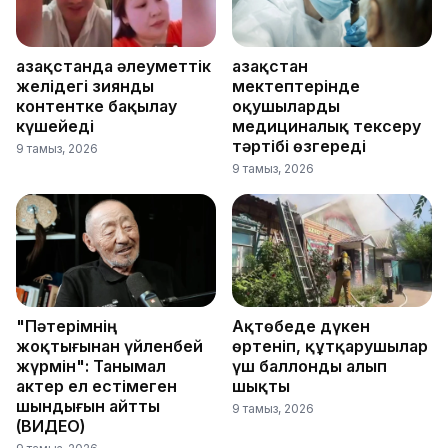
Қазақстанда әлеуметтік
Қазақстан
желідегі зиянды
мектептерінде
контентке бақылау
оқушыларды
күшейеді
медициналық тексеру
тәртібі өзгереді
9 тамыз, 2026
9 тамыз, 2026
"Пәтерімнің
Ақтөбеде дүкен
жоқтығынан үйленбей
өртеніп, құтқарушылар
жүрмін": Танымал
үш баллонды алып
актер ел естімеген
шықты
шындығын айтты
9 тамыз, 2026
(ВИДЕО)