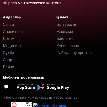
пікірлер мен эксклюзив контент.
Айдарлар
Қызмет
Саясат
Біз туралы
Аналитика
Жарнама
Қоғам
Байланыс
Мәдениет
Құпиялылық
Сұхбат
Пайдалану ережесі
Спорт
Бейне
Мобильді қосымшалар
Download on the
Get it on
App Store
Google Play
Қауіпсіз орнату, жарнамасыз хабарламалар.