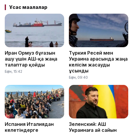
Ұқсас мақалалар
Иран Ормуз бұғазын
Түркия Ресей мен
ашу үшін АҚШ-қа жаңа
Украина арасында жаңа
талаптар қойды
келісім жасауды
ұсынды
Бүгін, 15:42
Бүгін, 09:40
Испания Италиядан
Зеленский: АҚШ
келетіндерге
Украинаға ай сайын