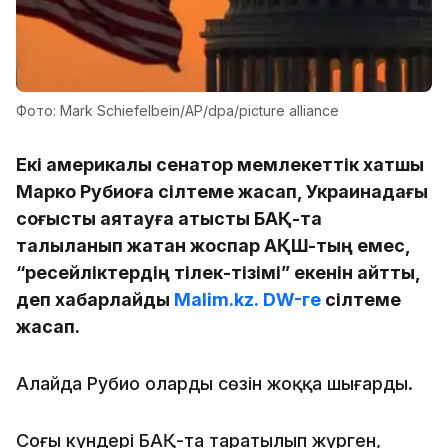
Фото: Mark Schiefelbein/AP/dpa/picture alliance
Екі америкалық сенатор мемлекеттік хатшы
Марко Рубиоға сілтеме жасап, Украинадағы
соғысты аяқтауға қатысты БАҚ-та
талқыланып жатқан жоспар АҚШ-тың емес,
“ресейліктердің тілек-тізімі” екенін айтты,
деп хабарлайды
Malim.kz.
DW-ге
сілтеме
жасап.
Алайда Рубио олардың сөзін жоққа шығарды.
Соңғы күндері БАҚ-та таратылып жүрген,