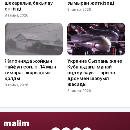
шекаралық бақылау
зымыран жеткізеді
енгізді
8 тамыз, 2026
8 тамыз, 2026
Жапонияда жойқын
Украина Сызрань және
тайфун соғып, 14 мың
Кубаньдағы мұнай
ғимарат жарықсыз
өңдеу зауыттарына
қалды
дронмен шабуыл
жасады
8 тамыз, 2026
8 тамыз, 2026
malim