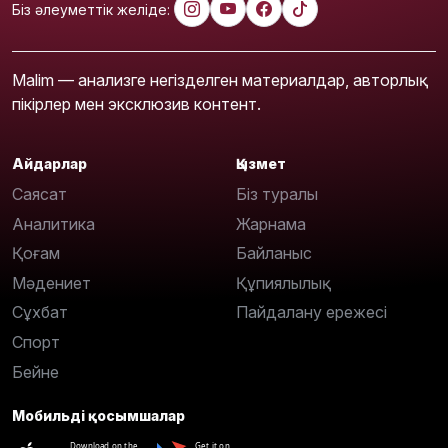
Біз әлеуметтік желіде:
Malim — анализге негізделген материалдар, авторлық
пікірлер мен эксклюзив контент.
Айдарлар
Қызмет
Саясат
Біз туралы
Аналитика
Жарнама
Қоғам
Байланыс
Мәдениет
Құпиялылық
Сұхбат
Пайдалану ережесі
Спорт
Бейне
Мобильді қосымшалар
Download on the
Get it on