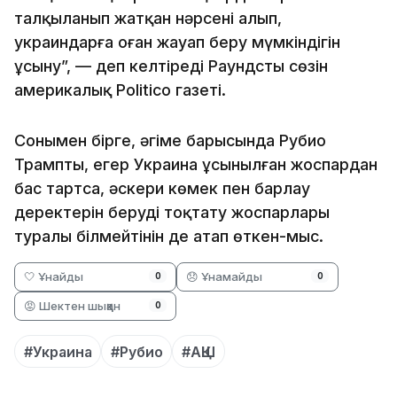
талқыланып жатқан нәрсені алып,
украиндарға оған жауап беру мүмкіндігін
ұсыну”, — деп келтіреді Раундстың сөзін
америкалық Politico газеті.
Сонымен бірге, әңгіме барысында Рубио
Трамптың, егер Украина ұсынылған жоспардан
бас тартса, әскери көмек пен барлау
деректерін беруді тоқтату жоспарлары
туралы білмейтінін де атап өткен-мыс.
🤍 Ұнайды
😞 Ұнамайды
0
0
😡 Шектен шыққан
0
#Украина
#Рубио
#АҚШ