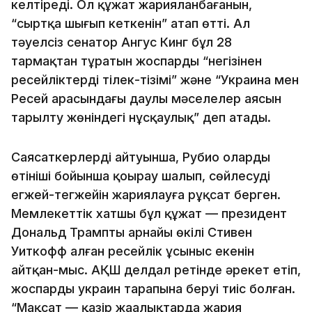
келтіреді. Ол құжат жарияланбағанын,
“сыртқа шығып кеткенін” атап өтті. Ал
тәуелсіз сенатор Ангус Кинг бұл 28
тармақтан тұратын жоспарды “негізінен
ресейліктердің тілек-тізімі” және “Украина мен
Ресей арасындағы даулы мәселелер аясын
тарылту жөніндегі нұсқаулық” деп атады.
Cаясаткерлердің айтуынша, Рубио олардың
өтініші бойынша қоңырау шалып, сөйлесудің
егжей-тегжейін жариялауға рұқсат берген.
Мемлекеттік хатшы бұл құжат — президент
Дональд Трамптың арнайы өкілі Стивен
Уиткофф алған ресейлік ұсыныс екенін
айтқан-мыс. АҚШ делдал ретінде әрекет етіп,
жоспарды украин тарапына беруі тиіс болған.
“Мақсат — қазір жаңалықтарда жария