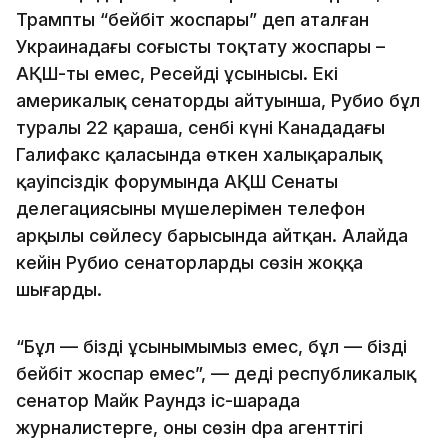
Трамптың “бейбіт жоспары” деп аталған
Украинадағы соғысты тоқтату жоспары –
АҚШ-тың емес, Ресейдің ұсынысы. Екі
америкалық сенатордың айтуынша, Рубио бұл
туралы 22 қараша, сенбі күні Канададағы
Галифакс қаласында өткен халықаралық
қауіпсіздік форумында АҚШ Сенаты
делегациясының мүшелерімен телефон
арқылы сөйлесу барысында айтқан. Алайда
кейін Рубио сенаторлардың сөзін жоққа
шығарды.
“Бұл — біздің ұсынымымыз емес, бұл — біздің
бейбіт жоспар емес”, — деді республикалық
сенатор Майк Раундз іс-шарада
журналистерге, оның сөзін dpa агенттігі