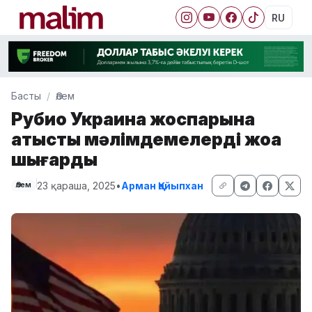
RU
Басты
Әлем
Рубио Украина жоспарына
қатысты мәлімдемелерді жоққа
шығарды
23 қараша, 2025
•
Арман Қайыпхан
Әлем