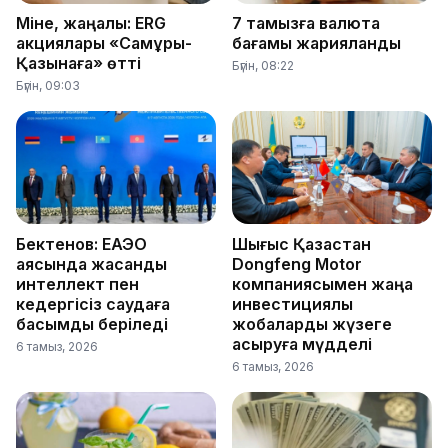
Міне, жаңалық: ERG
7 тамызға валюта
акциялары «Самұрық-
бағамы жарияланды
Қазынаға» өтті
Бүгін, 08:22
Бүгін, 09:03
Бектенов: ЕАЭО
Шығыс Қазақстан
аясында жасанды
Dongfeng Motor
интеллект пен
компаниясымен жаңа
кедергісіз саудаға
инвестициялық
басымдық беріледі
жобаларды жүзеге
асыруға мүдделі
6 тамыз, 2026
6 тамыз, 2026