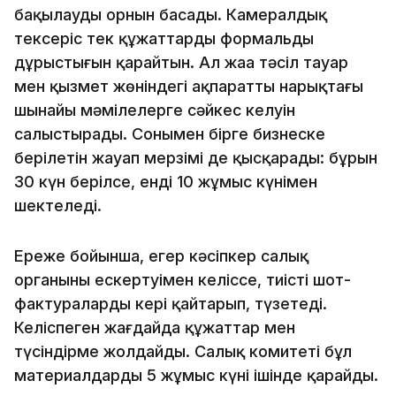
бақылаудың орнын басады. Камералдық
тексеріс тек құжаттардың формальды
дұрыстығын қарайтын. Ал жаңа тәсіл тауар
мен қызмет жөніндегі ақпараттың нарықтағы
шынайы мәмілелерге сәйкес келуін
салыстырады. Сонымен бірге бизнеске
берілетін жауап мерзімі де қысқарады: бұрын
30 күн берілсе, енді 10 жұмыс күнімен
шектеледі.
Ереже бойынша, егер кәсіпкер салық
органының ескертуімен келіссе, тиісті шот-
фактураларды кері қайтарып, түзетеді.
Келіспеген жағдайда құжаттар мен
түсіндірме жолдайды. Салық комитеті бұл
материалдарды 5 жұмыс күні ішінде қарайды.