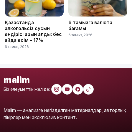
Қазақстанда
6 тамызға валюта
алкогольсіз сусын
бағамы
өндірісі қарқын алды: бес
6 тамыз, 2026
айда өсім – 17%
6 тамыз, 2026
malim
Біз әлеуметтік желіде:
Malim — анализге негізделген материалдар, авторлық
пікірлер мен эксклюзив контент.