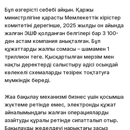
Бұл өзгерістің себебі айқын. Қаржы
министрлігіне қарасты Мемлекеттік кірістер
комитетінің дерегінше, 2025 жылдың он айында
жалған ЭШФ қолданған белгілері бар 3 100-
ден астам компания анықталған. Бұл
құжаттардың жалпы сомасы – шамамен 1
триллион теңге. Қысқартылған мерзім мен
нақты деректерді салыстыру әдісі осындай
көлеңкелі схемаларды тезірек тоқтатуға
мүмкіндік береді.
Жаңа бақылау механизмі бизнес үшін қосымша
жүктеме ретінде емес, электронды құжат
айналымындағы жалған операцияларды
азайтудың құралы ретінде сипатталып отыр.
Бақылаудың жеделдеуі нарықтағы заңсыз