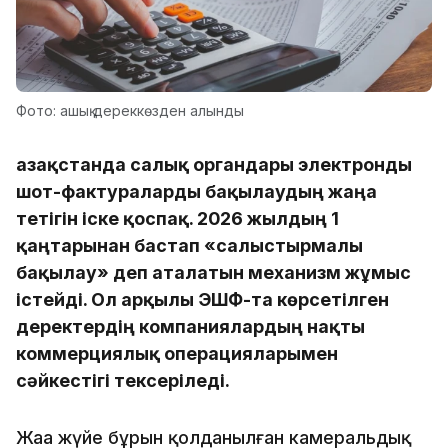
Фото: ашық дереккөзден алынды
Қазақстанда салық органдары электронды
шот-фактураларды бақылаудың жаңа
тетігін іске қоспақ. 2026 жылдың 1
қаңтарынан бастап «салыстырмалы
бақылау» деп аталатын механизм жұмыс
істейді. Ол арқылы ЭШФ-та көрсетілген
деректердің компаниялардың нақты
коммерциялық операцияларымен
сәйкестігі тексеріледі.
Жаңа жүйе бұрын қолданылған камеральдық