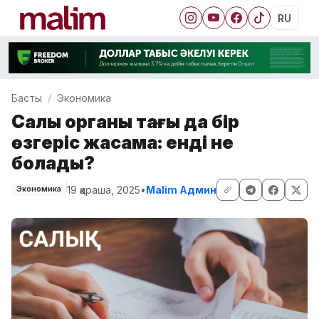
RU
Басты
Экономика
Салық органы тағы да бір
өзгеріс жасамақ: енді не
болады?
19 қараша, 2025
•
Malim Админ
Экономика