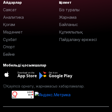
Айдарлар
Қызмет
Саясат
Біз туралы
Аналитика
Жарнама
Қоғам
Байланыс
Мәдениет
Құпиялылық
Сұхбат
Пайдалану ережесі
Спорт
Бейне
Мобильді қосымшалар
Download on the
Get it on
App Store
Google Play
Қауіпсіз орнату, жарнамасыз хабарламалар.