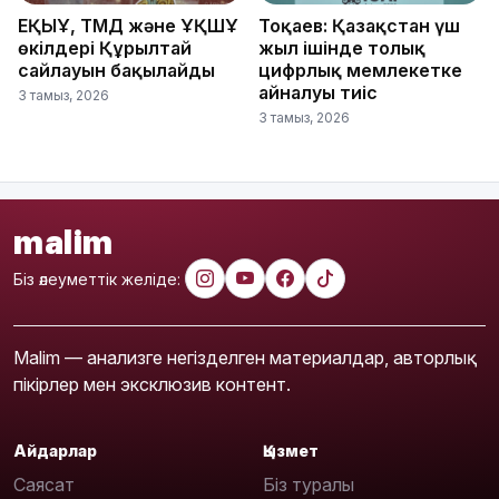
ЕҚЫҰ, ТМД және ҰҚШҰ
Тоқаев: Қазақстан үш
өкілдері Құрылтай
жыл ішінде толық
сайлауын бақылайды
цифрлық мемлекетке
айналуы тиіс
3 тамыз, 2026
3 тамыз, 2026
malim
Біз әлеуметтік желіде:
Malim — анализге негізделген материалдар, авторлық
пікірлер мен эксклюзив контент.
Айдарлар
Қызмет
Саясат
Біз туралы