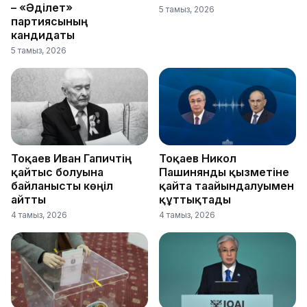
– «Әділет»
5 тамыз, 2026
партиясының
кандидаты
5 тамыз, 2026
Тоқаев Иван Гапичтің
Тоқаев Никол
қайтыс болуына
Пашинянды қызметіне
байланысты көңіл
қайта тағайындалуымен
айтты
құттықтады
4 тамыз, 2026
4 тамыз, 2026