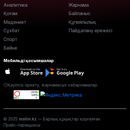
Аналитика
Жарнама
Қоғам
Байланыс
Мәдениет
Құпиялылық
Сұхбат
Пайдалану ережесі
Спорт
Бейне
Мобильді қосымшалар
Download on the
Get it on
App Store
Google Play
Қауіпсіз орнату, жарнамасыз хабарламалар.
© 2025
malim.kz
— Барлық құқықтар қорғалған.
Прайс-парақшасы