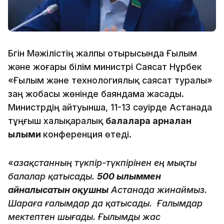
Бүгін Мәжілістің жалпы отырысында Ғылым
және жоғары білім министрі Саясат Нұрбек
«Ғылым және технологиялық саясат туралы»
заң жобасы жөнінде баяндама жасады.
Министрдің айтуынша, 11-13 сәуірде Астанада
тұңғыш халықаралық
балаларға арналған
ғылыми
конференция өтеді.
«Қазақстанның түкпір-түкпірінен ең мықты
балалар қатысады.
500 ғылыммен
айналысатын оқушны
Астанада жинаймыз.
Шараға ғалымдар да қатысады. Ғалымдар
мектептен шығады. Ғылымды жас