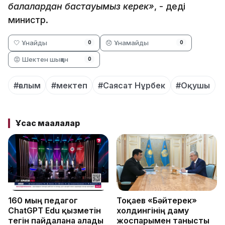
балалардан бастауымыз керек»
, - деді
министр.
🤍 Ұнайды
😞 Ұнамайды
0
0
😡 Шектен шыққан
0
#ғалым
#мектеп
#Саясат Нұрбек
#Оқушы
Ұқсас мақалалар
160 мың педагог
Тоқаев «Бәйтерек»
ChatGPT Edu қызметін
холдингінің даму
тегін пайдалана алады
жоспарымен танысты