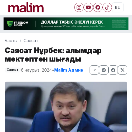
RU
Басты
Саясат
Саясат Нұрбек: Ғалымдар
мектептен шығады
6 наурыз, 2024
•
Malim Админ
Саясат