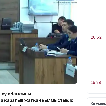
20:52
19:39
ісу облысының
а қаралып жатқан қылмыстық іс
Көп оқы