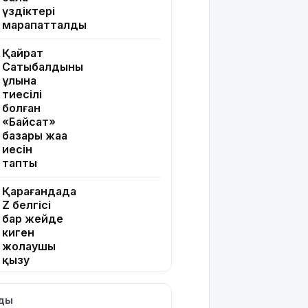
үздіктері
марапатталды
Қайрат
Сатыбалдының
ұлына
тиесілі
болған
«Байсат»
базары жаңа
иесін
тапты
Қарағандада
Z белгісі
бар жейде
киген
жолаушы
қызу
талқыға
түсті
лды