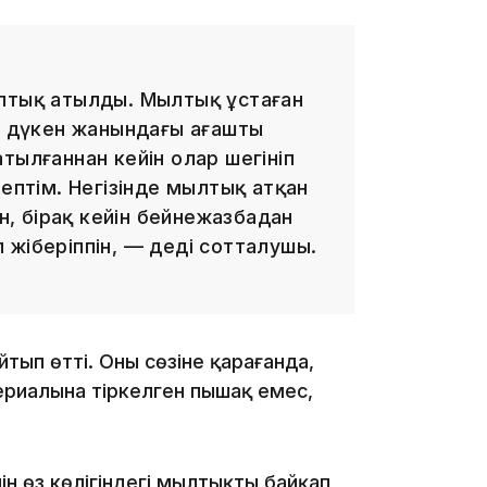
ылтық атылды. Мылтық ұстаған
з дүкен жанындағы ағаштың
14:10
тылғаннан кейін олар шегініп
тептім. Негізінде мылтық атқан
, бірақ кейін бейнежазбадан
 жіберіппін, — деді сотталушы.
ып өтті. Оның сөзіне қарағанда,
13:14
ериалына тіркелген пышақ емес,
н өз көлігіндегі мылтықты байқап