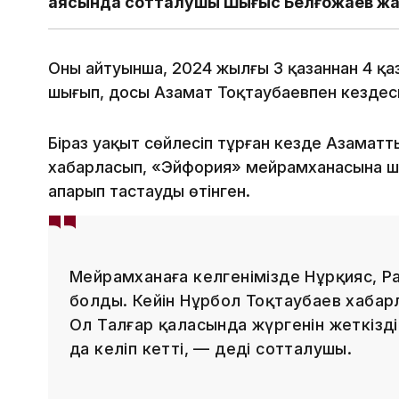
аясында сотталушы Шыңғыс Белғожаев жа
Оның айтуынша, 2024 жылғы 3 қазаннан 4 қа
шығып, досы Азамат Тоқтаубаевпен кездес
Біраз уақыт сөйлесіп тұрған кезде Азамат
хабарласып, «Эйфория» мейрамханасына ша
апарып тастауды өтінген.
Мейрамханаға келгенімізде Нұрқияс, Ра
болды. Кейін Нұрбол Тоқтаубаев хабарл
Ол Талғар қаласында жүргенін жеткізді.
да келіп кетті, — деді сотталушы.