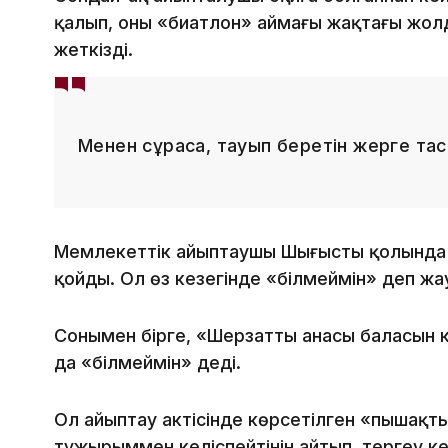
қалып, оны «биатлон» аймағы жақтағы жолд
жеткізді.
Менен сұраса, тауып беретін жерге тас
Мемлекеттік айыптаушы Шыңғыстың қолында
қойды. Ол өз кезегінде «білмеймін» деп жа
Сонымен бірге, «Шерзаттың анасы баласын 
да «білмеймін» деді.
Ол айыптау актісінде көрсетілген «пышақт
тұжырыммен келіспейтінін айтып, тергеу к