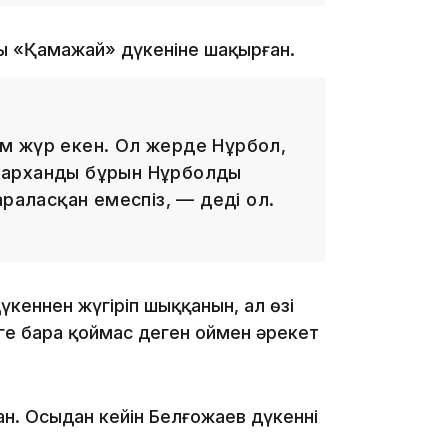
16:33
ны «Қамажай» дүкеніне шақырған.
м жүр екен. Ол жерде Нұрбол,
16:01
арханды бұрын Нұрболдың
араласқан емеспіз, — деді ол.
15:33
кеннен жүгіріп шыққанын, ал өзі
іге бара қоймас деген оймен әрекет
н. Осыдан кейін Белғожаев дүкеннің
15:04