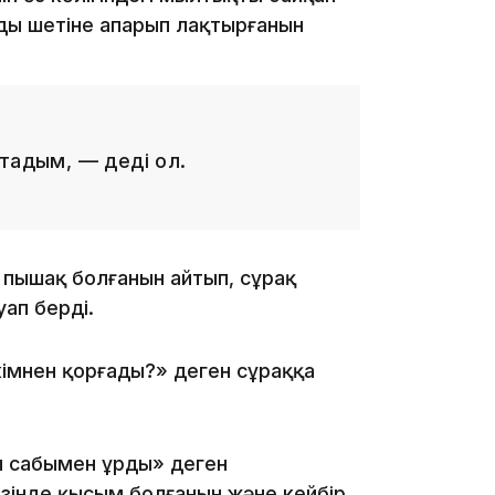
ың шетіне апарып лақтырғанын
13:08
тадым, — деді ол.
12:35
 пышақ болғанын айтып, сұрақ
уап берді.
кімнен қорғады?» деген сұраққа
12:17
ың сабымен ұрды» деген
езінде қысым болғанын және кейбір