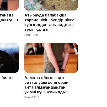
10:53
станада
Атырауда балабақша
қаны үшін
тәрбиешісінің бүлдіршінге
күш қолданғаны видеоға
түсіп қалды
Бүгін, 11:20
10:35
н билет
Алматы облысында
10:25
сотталушы соңғы сөзін
айта алмағандықтан,
үкімнің күші жойылды
Бүгін, 09:40