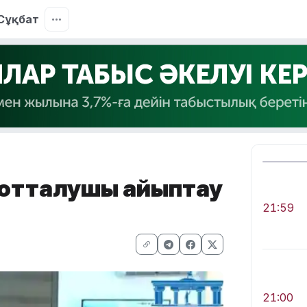
Сұқбат
 сотталушы айыптау
21:59
21:00