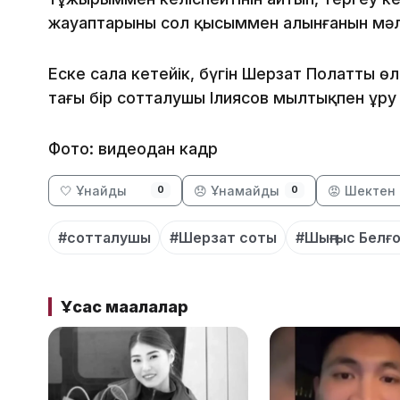
жауаптарының сол қысыммен алынғанын мәл
Еске сала кетейік, бүгін Шерзат Полаттың ө
тағы бір сотталушы Ілиясов мылтықпен ұру 
Фото: видеодан кадр
🤍 Ұнайды
😞 Ұнамайды
😡 Шектен 
0
0
#сотталушы
#Шерзат соты
#Шыңғыс Белғ
Ұқсас мақалалар