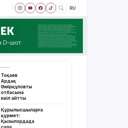
RU
Тоқаев
Ардақ
Әмірқұловтың
отбасына
көңіл айтты
Құрылысшыларға
құрмет:
Қызылордада
сала