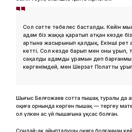
Сол сәтте төбелес басталды. Кейін м
адам біз жаққа қаратып атқан кезде бі
артына жасырынып қалдық. Екінші рет а
кетті. Сол кезде барып мен оны ұрып, 
сақалды адамды ұрамын деп барғанмын
көргенімдей, мен Шерзат Полатты ұрып
Шыңғыс Белғожаев сотта пышақ туралы да айт
оқиға орнында көрген пышақ — тергеу мат
ол үлкен ас үй пышағына ұқсас болған.
Сондай-ақ айыпталушы оқиға болғаннан кейі