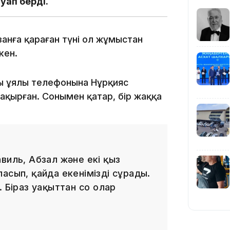
уап берді.
18:45
занға қараған түні ол жұмыстан
кен.
тың ұялы телефонына Нұрқияс
қырған. Сонымен қатар, бір жаққа
17:34
виль, Абзал және екі қыз
асып, қайда екенімізді сұрады.
16:34
 Біраз уақыттан соң олар