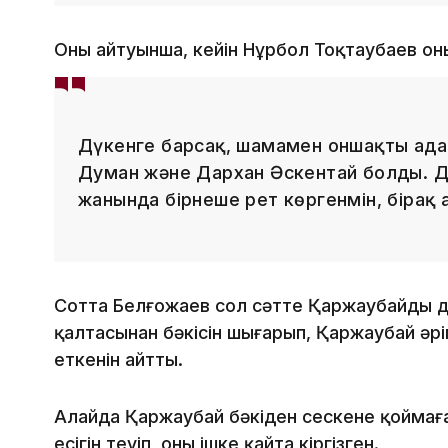
Оның айтуынша, кейін Нұрбол Тоқтаубаев о
Дүкенге барсақ, шамамен оншақты ада
Думан және Дархан Әскентай болды. Д
жанында бірнеше рет көргенмін, бірақ 
Сотта Белғожаев сол сәтте Қаржаубайдың дү
қалтасынан бәкісін шығарып, Қаржаубай әр
еткенін айтты.
Алайда Қаржаубай бәкіден сескене қоймаға
есігін теуіп, оны ішке қайта кіргізген.