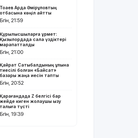
Президент
Тоқаев Ардақ Әмірқұловтың
Солтүстік
отбасына көңіл айтты
Қазақстан
Бүгін, 21:59
облысының
90
жылдығымен
Құрылысшыларға құрмет:
Қызылордада сала үздіктері
құттықтады
марапатталды
Бүгін, 21:00
Телефон
алаяқтығының
Қайрат Сатыбалдының ұлына
жаңа түрі
тиесілі болған «Байсат»
туралы
базары жаңа иесін тапты
ескерту
Бүгін, 20:52
жасалды
Қарағандада Z белгісі бар
Қазақстандағы
жейде киген жолаушы қызу
ең қымбат
талқыға түсті
мамандықтар
Бүгін, 19:39
– 2026: оқу
ақысы
қанша?