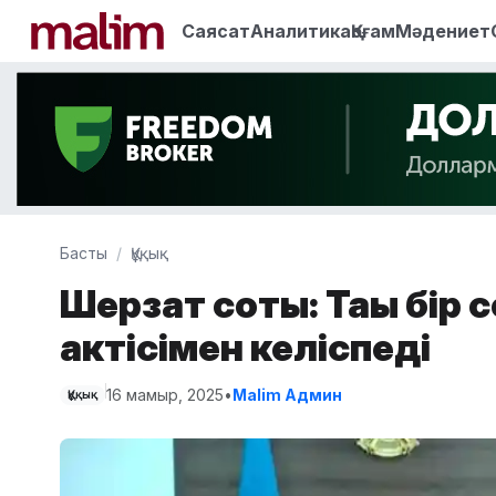
Саясат
Аналитика
Қоғам
Мәдениет
Басты
Құқық
Шерзат соты: Тағы бір
актісімен келіспеді
16 мамыр, 2025
•
Malim Админ
Құқық