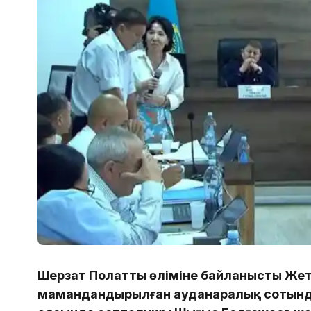
Шерзат Полаттың өліміне байланысты Жет
мамандандырылған ауданаралық сотынд