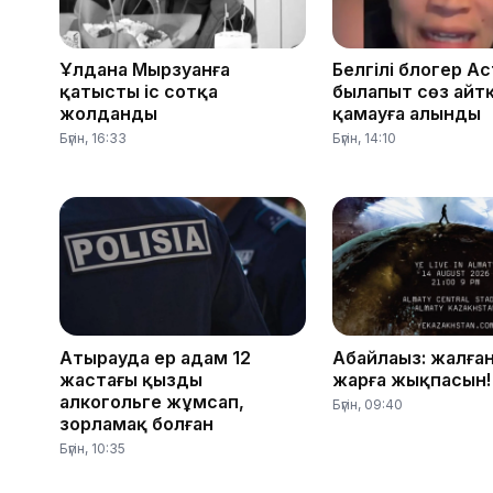
Ұлдана Мырзуанға
Белгілі блогер А
қатысты іс сотқа
былапыт сөз айт
жолданды
қамауға алынды
Бүгін, 16:33
Бүгін, 14:10
Атырауда ер адам 12
Абайлаңыз: жалға
жастағы қызды
жарға жықпасын!
алкогольге жұмсап,
Бүгін, 09:40
зорламақ болған
Бүгін, 10:35