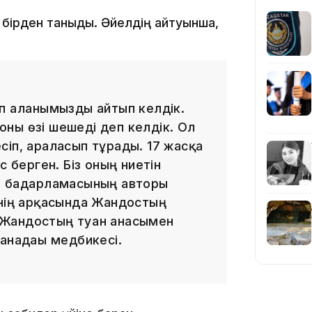
 бірден таныды. Әйелдің айтуынша,
15:04
п алғанымызды айтып келдік.
 оны өзі шешеді деп келдік. Ол
14:10
сіп, араласып тұрады. 17 жасқа
с берген. Біз оның ниетін
" бағдарламасының авторы
інің арқасында Жандостың
, Жандостың туған анасымен
анадағы медбикесі.
13:14