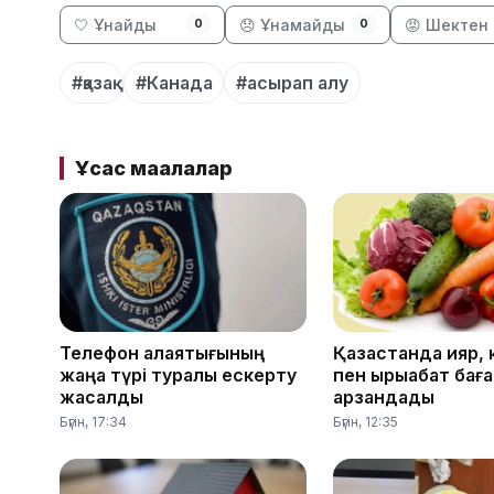
🤍 Ұнайды
😞 Ұнамайды
😡 Шектен 
0
0
#қазақ
#Канада
#асырап алу
Ұқсас мақалалар
Телефон алаяқтығының
Қазақстанда қияр,
жаңа түрі туралы ескерту
пен қырыққабат бағ
жасалды
арзандады
Бүгін, 17:34
Бүгін, 12:35