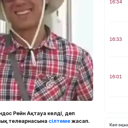
16:34
16:33
16:01
дос Рейн Ақтауға келді, деп
15:33
тық телеарнасына
сілтеме
жасап.
Көп оқ