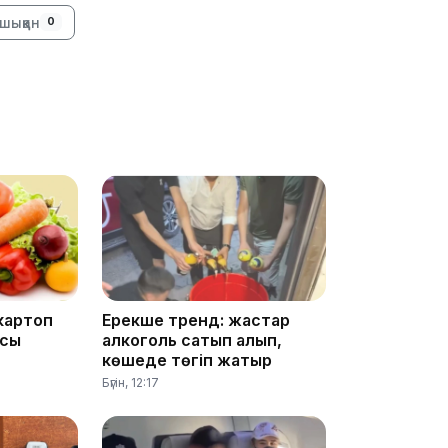
12:17
шыққан
0
11:23
11:20
 картоп
Ерекше тренд: жастар
асы
алкоголь сатып алып,
көшеде төгіп жатыр
Бүгін, 12:17