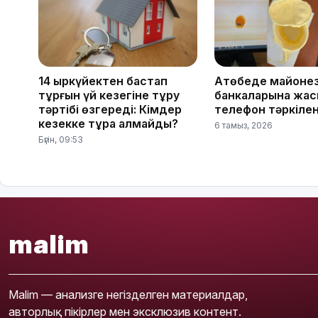
14 қыркүйектен бастап
Ақтөбеде майоне
тұрғын үй кезегіне тұру
банкаларына жас
тәртібі өзгереді: Кімдер
телефон тәркілен
кезекке тұра алмайды?
6 тамыз, 2026
Бүгін, 09:53
malim
Malim — анализге негізделген материалдар,
авторлық пікірлер мен эксклюзив контент.