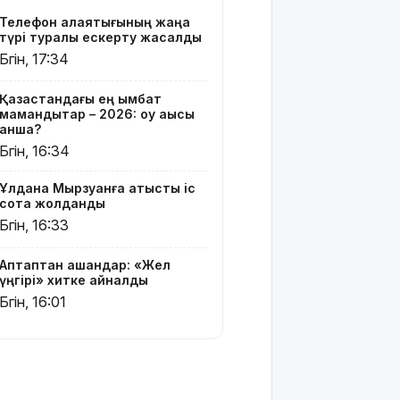
жатыр
Телефон алаяқтығының жаңа
түрі туралы ескерту жасалды
Грант
Бүгін, 17:34
иегерлерінің
тізімі шықты
Қазақстандағы ең қымбат
мамандықтар – 2026: оқу ақысы
Белгілі
қанша?
блогер
Бүгін, 16:34
Астанада
былапыт
Ұлдана Мырзуанға қатысты іс
сөз айтқаны
сотқа жолданды
үшін
Бүгін, 16:33
қамауға
алынды
Аптаптан қашқандар: «Жел
Мектеп
үңгірі» хитке айналды
оқушылары
Бүгін, 16:01
енді БЖБ
мен ТЖБ
тапсыра
ма:
Министрлік