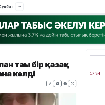
Сұқбат
ан тағы бір қазақ
нға келді
17:34