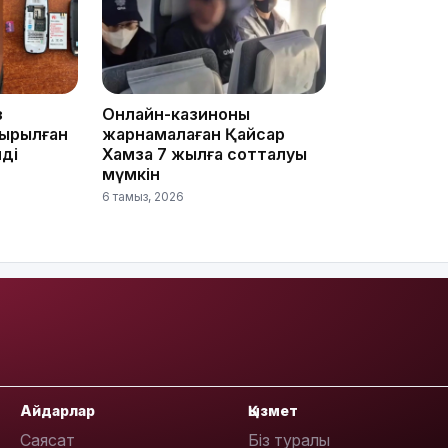
10:53
з
Онлайн-казиноны
ырылған
жарнамалаған Қайсар
ді
Хамза 7 жылға сотталуы
мүмкін
6 тамыз, 2026
10:35
10:25
Айдарлар
Қызмет
Саясат
Біз туралы