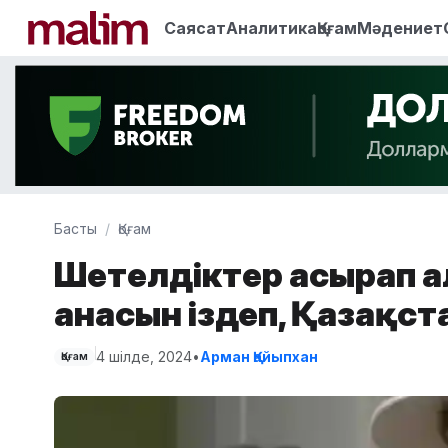
Саясат
Аналитика
Қоғам
Мәдениет
Басты
Қоғам
Шетелдіктер асырап алғ
анасын іздеп, Қазақста
4 шілде, 2024
•
Арман Қайыпхан
Қоғам