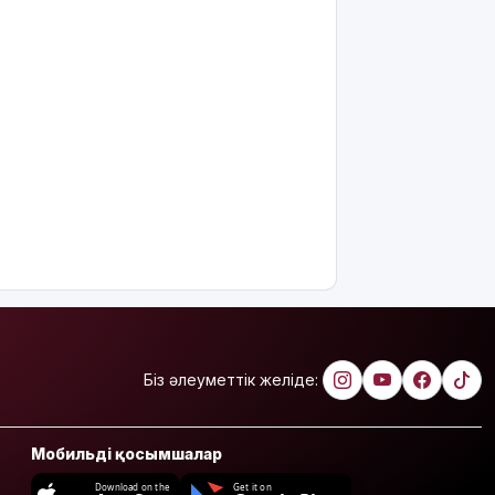
дамуына
еттен гөрі
қант
пайдалы"
деп жатыр
Атырауда
ер адам 12
жастағы
қызды
алкогольге
жұмсап,
зорламақ
болған
Жапонияда
жойқын
Біз әлеуметтік желіде:
тайфун:
жүздеген
рейс
Мобильді қосымшалар
тоқтатылды
Download on the
Get it on