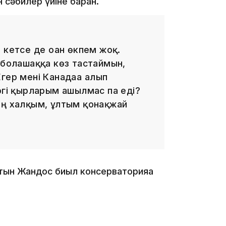
 сәбилер үйіне барған.
 кетсе де оған өкпем жоқ.
 болашаққа көз тастаймын,
гер мені Канадаға алып
13:08
ргі қырларым ашылмас па еді?
ің халқым, ұлтым қонақжай
12:35
атын Жандос биыл консерваторияға