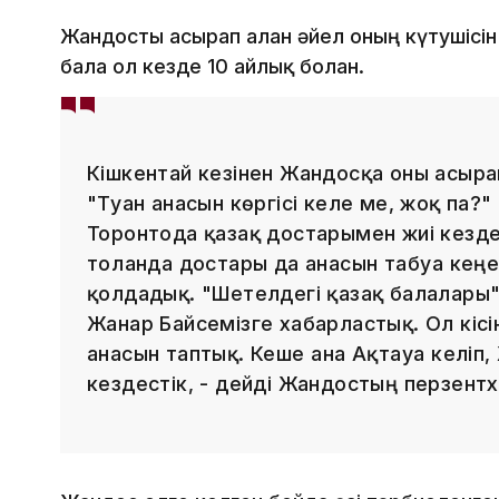
Жандосты асырап алған әйел оның күтушісін
бала ол кезде 10 айлық болған.
Кішкентай кезінен Жандосқа оны асыра
"Туған анасын көргісі келе ме, жоқ па?"
Торонтода қазақ достарымен жиі кезде
толғанда достары да анасын табуға кеңе
қолдадық. "Шетелдегі қазақ балалары
Жанар Байсемізге хабарластық. Ол кіс
анасын таптық. Кеше ғана Ақтауға келіп
кездестік, - дейді Жандостың перзентх