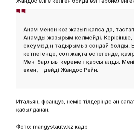
Жандос елге келген бойда өзі тәрбиеленген
Анам менен көз жазып қалса да, тастап
Анамды жазғырғым келмейді. Керісінше,
екеуміздің тағдырымыз сондай болды. Е
кетпегенде, сол жақта өспегенде, қазі
Мені барлығы керемет қарсы алды. Мен
екен, - дейді Жандос Рейн.
Итальян, француз, неміс тілдерінде ән сал
қабылданған.
Фото: mangystautv.kz кадр