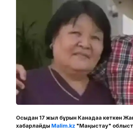
Осыдан 17 жыл бұрын Канадаға кеткен Жан
хабарлайды
Malim.kz
"Маңғыстау" облыс