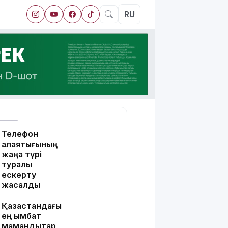
RU
Телефон
алаяқтығының
жаңа түрі
туралы
ескерту
жасалды
Қазақстандағы
ең қымбат
мамандықтар