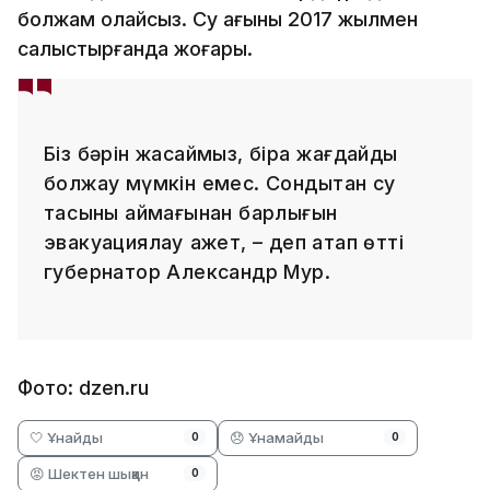
болжам қолайсыз. Су ағыны 2017 жылмен
салыстырғанда жоғары.
Біз бәрін жасаймыз, бірақ жағдайды
болжау мүмкін емес. Сондықтан су
тасқыны аймағынан барлығын
эвакуациялау қажет, – деп атап өтті
губернатор Александр Мур.
Фото: dzen.ru
🤍 Ұнайды
😞 Ұнамайды
0
0
😡 Шектен шыққан
0