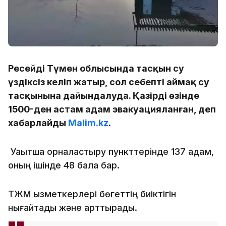
Ресейдің Түмен облысында тасқын су
үздіксіз келіп жатыр, сол себепті аймақ су
тасқынына дайындалуда. Қазірдің өзінде
1500-ден астам адам эвакуацияланған, деп
хабарлайды
Malim.kz
.
Уақытша орналастыру пункттерінде 137 адам,
оның ішінде 48 бала бар.
ТЖМ қызметкерлері бөгеттің биіктігін
нығайтады және арттырады.