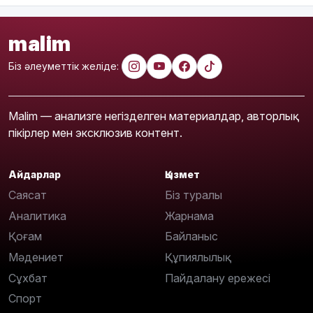
malim
Біз әлеуметтік желіде:
Malim — анализге негізделген материалдар, авторлық
пікірлер мен эксклюзив контент.
Айдарлар
Қызмет
Саясат
Біз туралы
Аналитика
Жарнама
Қоғам
Байланыс
Мәдениет
Құпиялылық
Сұхбат
Пайдалану ережесі
Спорт