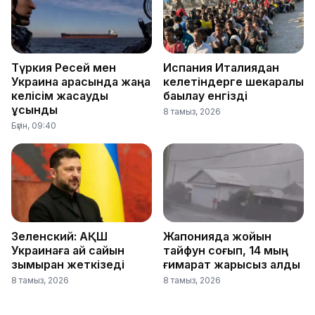
Түркия Ресей мен
Испания Италиядан
Украина арасында жаңа
келетіндерге шекаралық
келісім жасауды
бақылау енгізді
ұсынды
8 тамыз, 2026
Бүгін, 09:40
Зеленский: АҚШ
Жапонияда жойқын
Украинаға ай сайын
тайфун соғып, 14 мың
зымыран жеткізеді
ғимарат жарықсыз қалды
8 тамыз, 2026
8 тамыз, 2026