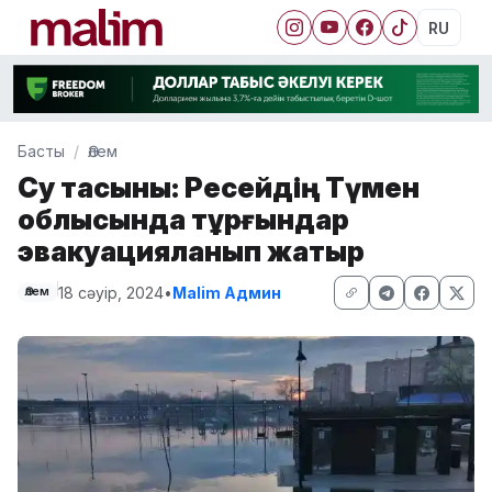
RU
Басты
Әлем
Су тасқыны: Ресейдің Түмен
облысында тұрғындар
эвакуацияланып жатыр
18 сәуір, 2024
•
Malim Админ
Әлем