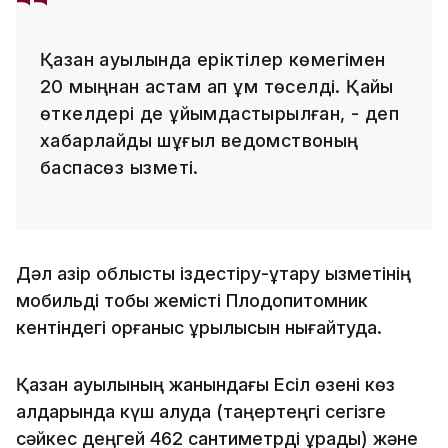
Қазан ауылында еріктілер көмегімен
20 мыңнан астам қап құм төселді. Қайық
өткелдері де ұйымдастырылған, - деп
хабарлайды шұғыл ведомствоның
баспасөз қызметі.
Дәл қазір облыстық іздестіру-құтқару қызметінің
мобильді тобы жемісті Плодопитомник
кентіндегі қорғаныс құрылысын нығайтуда.
Қазан ауылының жанындағы Есіл өзені көз
алдарында күш алуда (таңертеңгі сегізге
сәйкес деңгей 462 сантиметрді құрады) және