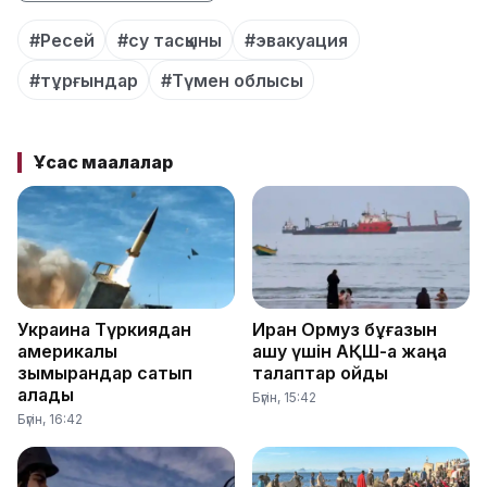
#Ресей
#су тасқыны
#эвакуация
#тұрғындар
#Түмен облысы
Ұқсас мақалалар
Украина Түркиядан
Иран Ормуз бұғазын
америкалық
ашу үшін АҚШ-қа жаңа
зымырандар сатып
талаптар қойды
алады
Бүгін, 15:42
Бүгін, 16:42