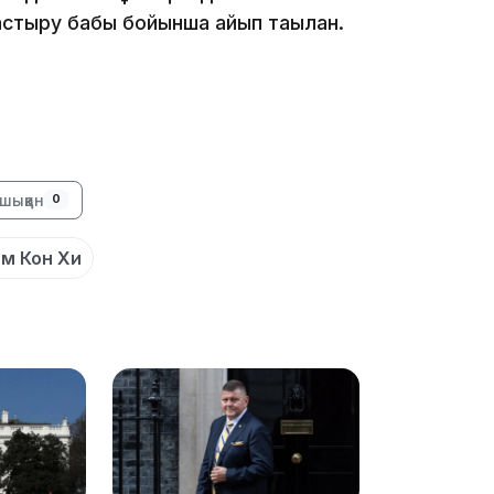
стыру бабы бойынша айып тағылған.
20:16
шыққан
0
м Кон Хи
19:21