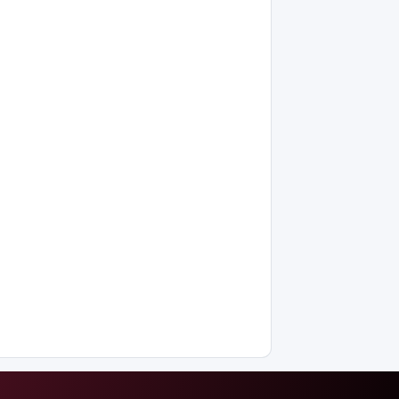
жіті
бақылауында
Еліміздің
үш
қаласында
жүргізушісіз
көліктер
сынақтан
өткізіледі
Жеке
деректерді
қолданып, 2
млрд
несие
алғандар
ұсталды
Ақтөбе
облысында
балықтар