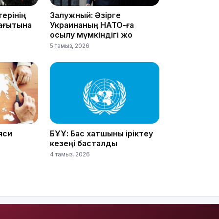
ерінің
Залужный: Әзірге
бағытына
Украинаның НАТО-ға
қосылу мүмкіндігі жоқ
5 тамыз, 2026
18:41
яси
БҰҰ: Бас хатшыны іріктеу
кезеңі басталды
18:40
4 тамыз, 2026