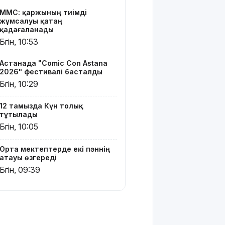
6 тамызға
МӘМС: қаржының тиімді
ауа райы
жұмсалуы қатаң
болжамы
қадағаланады
жарияланды
Бүгін, 10:53
6 тамызға
Астанада "Comic Con Astana
валюта
2026" фестивалі басталды
бағамы
Бүгін, 10:29
Тарихқа
12 тамызда Күн толық
мәлім 6
тұтылады
тамыз
Бүгін, 10:05
160 мың
педагог
Орта мектептерде екі пәннің
атауы өзгереді
ChatGPT
Edu
Бүгін, 09:39
қызметін
тегін
пайдалана
алады –
«Әділет»