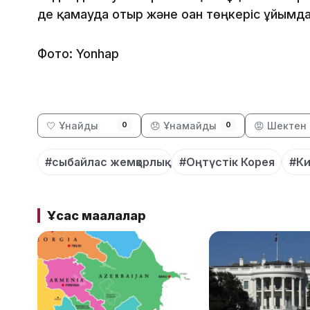
де қамауда отыр және оған төңкеріс ұйымда
Фото: Yonhap
🤍 Ұнайды
😞 Ұнамайды
😡 Шектен 
0
0
#сыбайлас жемқорлық
#Оңтүстік Корея
#Ки
Ұқсас мақалалар