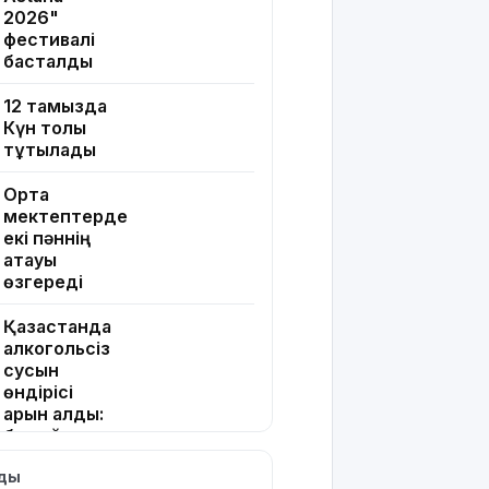
2026"
фестивалі
басталды
12 тамызда
Күн толық
тұтылады
Орта
мектептерде
екі пәннің
атауы
өзгереді
Қазақстанда
алкогольсіз
сусын
өндірісі
қарқын алды:
бес айда
өсім – 17%
лды