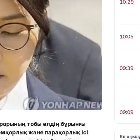
10:29
10:05
09:39
09:09
курорының тобы елдің бұрынғы
емқорлық және парақорлық ісі
Көп оқы