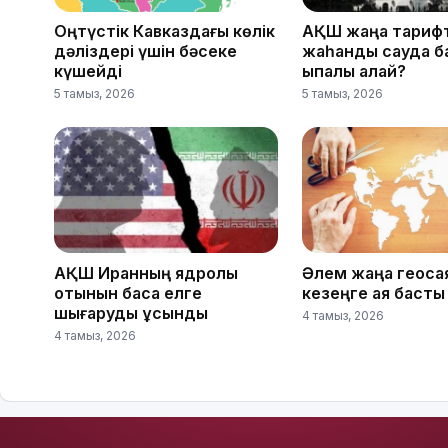
Оңтүстік Кавказдағы көлік
АҚШ жаңа тарифт
дәліздері үшін бәсеке
жаһандық сауда 
күшейді
ықпалы қалай?
5 тамыз, 2026
5 тамыз, 2026
АҚШ Иранның ядролық
Әлем жаңа геоса
отынын басқа елге
кезеңге аяқ басты
шығаруды ұсынды
4 тамыз, 2026
4 тамыз, 2026