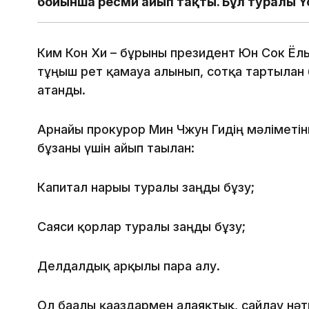
бойынша ресми айып тақты. Бұл туралы Yo
Ким Кон Хи – бұрынғы президент Юн Сок Ёл
тұңғыш рет қамауға алынып, сотқа тартылған
атанды.
Арнайы прокурор Мин Чжун Гидің мәліметін
бұзғаны үшін айып тағылған:
Капитал нарығы туралы заңды бұзу;
Саяси қорлар туралы заңды бұзу;
Делдалдық арқылы пара алу.
Ол бағалы қағаздармен алаяқтық, сайлау нә