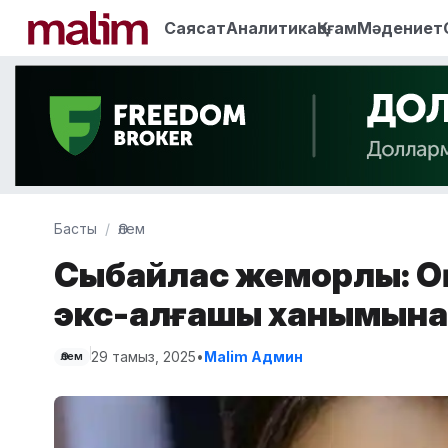
Саясат
Аналитика
Қоғам
Мәдениет
Басты
Әлем
Сыбайлас жемқорлық: 
экс-алғашқы ханымына
29 тамыз, 2025
•
Malim Админ
Әлем