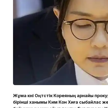
Жұма күні Оңтүстік Кореяның арнайы про
бірінші ханымы Ким Кон Хиға сыбайлас ж