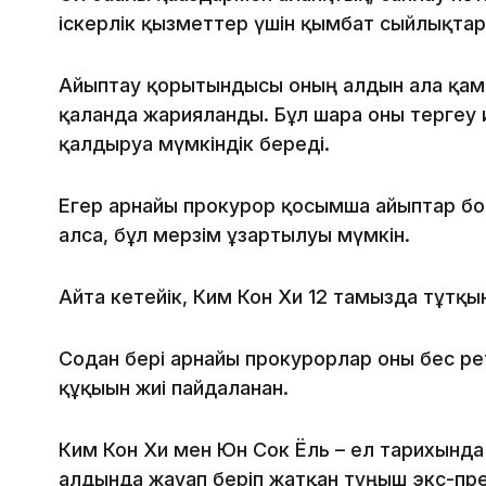
іскерлік қызметтер үшін қымбат сыйлықта
Айыптау қорытындысы оның алдын ала қамау
қалғанда жарияланды. Бұл шара оны тергеу и
қалдыруға мүмкіндік береді.
Егер арнайы прокурор қосымша айыптар бо
алса, бұл мерзім ұзартылуы мүмкін.
Айта кетейік, Ким Кон Хи 12 тамызда тұтқы
Содан бері арнайы прокурорлар оны бес ре
құқығын жиі пайдаланған.
Ким Кон Хи мен Юн Сок Ёль – ел тарихында
алдында жауап беріп жатқан тұңғыш экс-пре