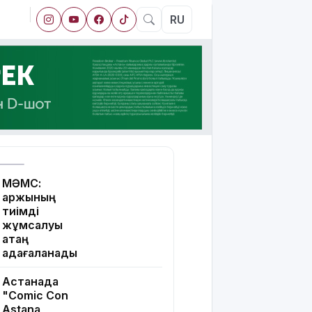
RU
МӘМС:
қаржының
тиімді
жұмсалуы
қатаң
қадағаланады
Астанада
"Comic Con
Astana