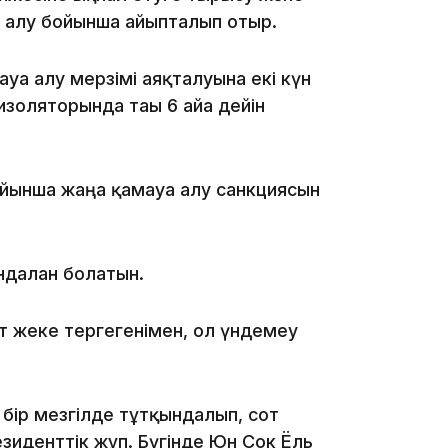
р алу бойынша айыпталып отыр.
ға алу мерзімі аяқталуына екі күн
золяторында тағы 6 айға дейін
22:54
йынша жаңа қамауға алу санкциясын
21:52
ндалған болатын.
т жеке тергегенімен, ол үндемеу
 бір мезгілде тұтқындалып, сот
21:30
зиденттік жұп. Бүгінде Юн Сок Ёль