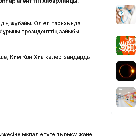
nhap агенттігі хабарлайды.
08:12
ьдің жұбайы. Ол ел тарихында
 бұрынғы президенттің зайыбы
08:10
ше, Ким Кон Хиға келесі заңдарды
07:37
23:11
тижесіне ықпал етуге тырысу және