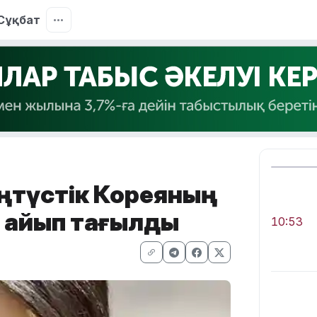
Сұқбат
Оңтүстік Кореяның
 айып тағылды
10:53