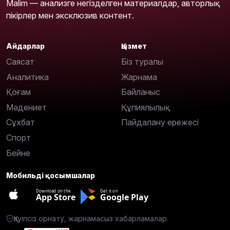
Malim — анализге негізделген материалдар, авторлық
пікірлер мен эксклюзив контент.
Айдарлар
Қызмет
Саясат
Біз туралы
Аналитика
Жарнама
Қоғам
Байланыс
Мәдениет
Құпиялылық
Сұхбат
Пайдалану ережесі
Спорт
Бейне
Мобильді қосымшалар
Download on the
Get it on
App Store
Google Play
Қауіпсіз орнату, жарнамасыз хабарламалар.