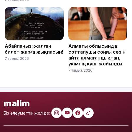
Абайлаңыз: жалған
Алматы облысында
билет жарға жықпасын!
сотталушы соңғы сөзін
айта алмағандықтан,
7 тамыз, 2026
үкімнің күші жойылды
7 тамыз, 2026
malim
Біз әлеуметтік желіде: