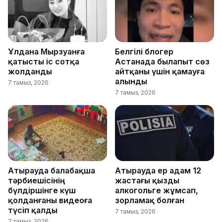
Ұлдана Мырзуанға
Белгілі блогер
қатысты іс сотқа
Астанада былапыт сөз
жолданды
айтқаны үшін қамауға
алынды
7 тамыз, 2026
7 тамыз, 2026
Атырауда балабақша
Атырауда ер адам 12
тәрбиешісінің
жастағы қызды
бүлдіршінге күш
алкогольге жұмсап,
қолданғаны видеоға
зорламақ болған
түсіп қалды
7 тамыз, 2026
7 тамыз, 2026