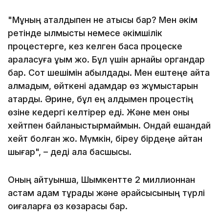
"Мұның қаталдықпен не қатысы бар? Мен әкім
ретінде қылмыстық немесе әкімшілік
процестерге, кез келген басқа процеске
араласуға құқым жоқ. Бұл үшін арнайы органдар
бар. Сот шешімін қабылдады. Мен ештеңе айта
алмадым, өйткені адамдар өз жұмыстарын
атқарды. Әрине, бұл ең алдымен процестің
өзіне кедергі келтірер еді. Және мен оны
хейтпен байланыстырмаймын. Ондай ешқандай
хейт болған жоқ. Мүмкін, біреу бірдеңе айтқан
шығар", – деді қала басшысы.
Оның айтуынша, Шымкентте 2 миллионнан
астам адам тұрады және әрқайсысының түрлі
оқиғаларға өз көзқарасы бар.