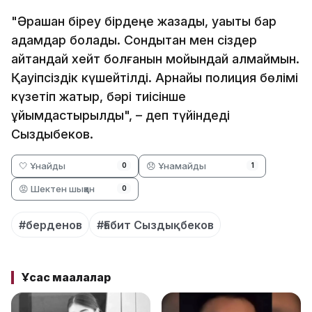
"Әрқашан біреу бірдеңе жазады, уақыты бар
адамдар болады. Сондықтан мен сіздер
айтқандай хейт болғанын мойындай алмаймын.
Қауіпсіздік күшейтілді. Арнайы полиция бөлімі
күзетіп жатыр, бәрі тиісінше
ұйымдастырылды", – деп түйіндеді
Сыздықбеков.
🤍 Ұнайды
😞 Ұнамайды
0
1
😡 Шектен шыққан
0
#берденов
#Ғабит Сыздықбеков
Ұқсас мақалалар