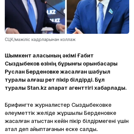
СЦК/мәжіліс кадрларынан коллаж
Шымкент қаласының әкімі Ғабит
Сыздықбеков өзінің бұрынғы орынбасары
Руслан Берденовке жасалған шабуыл
туралы алғаш рет пікір білдірді. Бұл
туралы Stan.kz ақпарат агенттігі хабарлады.
Брифингте журналистер Сыздықбековке
әлеуметтік желіде жұршылық Берденовке
жасалған атыстан кейін пікір білдірмегені үшін
қатал деп айыптағанын еске салды.