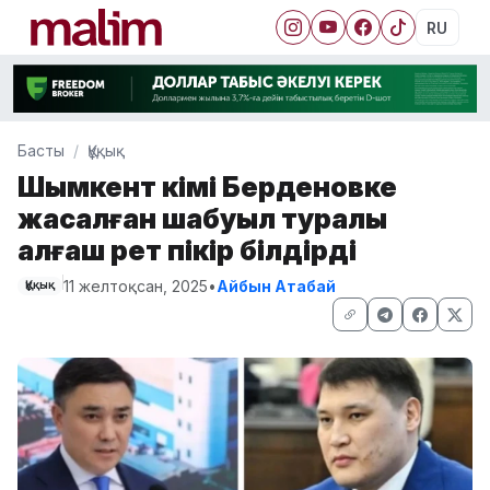
RU
Басты
Құқық
Шымкент әкімі Берденовке
жасалған шабуыл туралы
алғаш рет пікір білдірді
11 желтоқсан, 2025
•
Айбын Атабай
Құқық