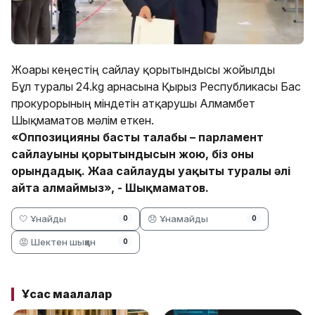
Жоғарғы кеңестің сайлау қорытындысы жойылды
Бұл туралы 24.kg арнасына Қырғыз Республикасы Бас
прокурорының міндетін атқарушы Алмамбет
Шықмаматов мәлім еткен.
«Оппозицияның басты талабы – парламент
сайлауының қорытындысын жою, біз оны
орындадық. Жаңа сайлаудың уақыты туралы әлі
айта алмаймыз», - Шықмаматов.
🤍 Ұнайды
😞 Ұнамайды
0
0
😡 Шектен шыққан
0
Ұқсас мақалалар