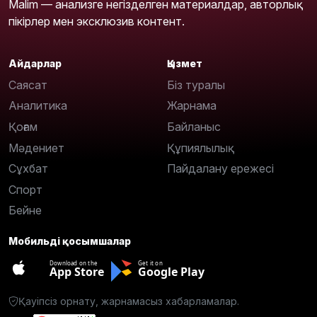
Malim — анализге негізделген материалдар, авторлық
пікірлер мен эксклюзив контент.
Айдарлар
Қызмет
Саясат
Біз туралы
Аналитика
Жарнама
Қоғам
Байланыс
Мәдениет
Құпиялылық
Сұхбат
Пайдалану ережесі
Спорт
Бейне
Мобильді қосымшалар
Download on the
Get it on
App Store
Google Play
Қауіпсіз орнату, жарнамасыз хабарламалар.