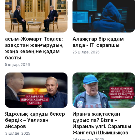
Қасым-Жомарт Тоқаев:
Алаяқтар бір қадам
Қазақстан жаңғырудың
алда - IT-сарапшы
жаңа кезеңіне қадам
25 шілде, 2025
басты
5 қаңтар, 2026
Ядролық қаруды бекер
Иранға жақтасқан
бердік – Уәлихан
дұрыс па? Бізге –
Қайсаров
Израиль үлгі. Сарапшы
Жангелді Шымшықов
3 шілде, 2025
24 маусым, 2025