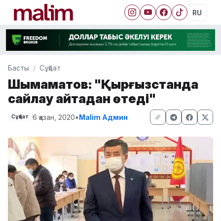
RU
Басты
Сұқбат
Шықмаматов: "Қырғызстанда
сайлау қайтадан өтеді"
6 қазан, 2020
•
Malim Админ
Сұқбат