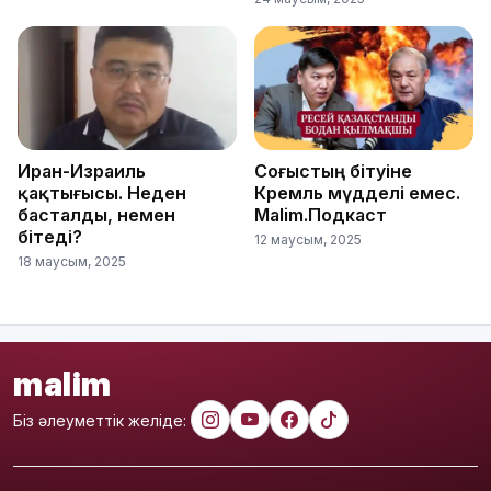
Иран-Израиль
Соғыстың бітуіне
қақтығысы. Неден
Кремль мүдделі емес.
басталды, немен
Malim.Подкаст
бітеді?
12 маусым, 2025
18 маусым, 2025
malim
Біз әлеуметтік желіде: