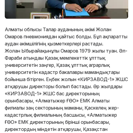
Алматы облысы Талғар ауданының әкімі Жолан
Омаров пневмониядан қайтыс болды. Бұл ақпаратты
аудан әкімшілігінің қызметкерлері растады.
Жолан Ыбырайақынұлы Омаров 1979 жылы туған. Әл-
Фараби атындағы Қазақ мемлекеттік ұлттық
университетін заңгер, Қазақ ұлттық аграрлық
университетін кадастр бакалавры мамандықтары
бойынша бітірген. Еңбек жолын «КИРЗАВОД-1» ЖШС
атқарушы директоры болып бастады. Әр жылдары
«КИРЗАВОД-1» ЖШС бас директорының
орынбасары, «Алматыжер ҒӨО» ЕМК Алматы
филиалы заң секторының маманы, Қаскелең жер-
кадастрлық филиалының басшысы, «Алматыжер
ҒӨО» ЕМК директорының бірінші орынбасары,
директордың міндетін атқарушы, Қазақстан