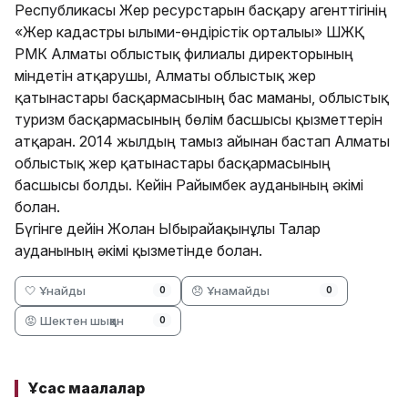
Республикасы Жер ресурстарын басқару агенттігінің
«Жер кадастры ғылыми-өндірістік орталығы» ШЖҚ
РМК Алматы облыстық филиалы директорының
міндетін атқарушы, Алматы облыстық жер
қатынастары басқармасының бас маманы, облыстық
туризм басқармасының бөлім басшысы қызметтерін
атқарған. 2014 жылдың тамыз айынан бастап Алматы
облыстық жер қатынастары басқармасының
басшысы болды. Кейін Райымбек ауданының әкімі
болған.
Бүгінге дейін Жолан Ыбырайақынұлы Талғар
ауданының әкімі қызметінде болған.
🤍 Ұнайды
😞 Ұнамайды
0
0
😡 Шектен шыққан
0
Ұқсас мақалалар