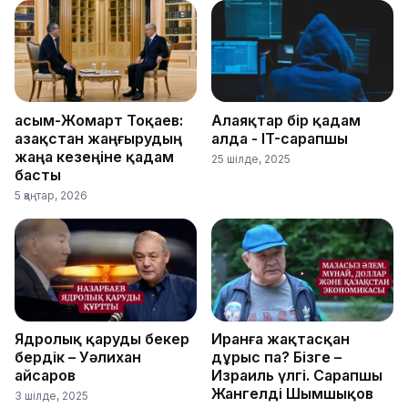
Қасым-Жомарт Тоқаев:
Алаяқтар бір қадам
Қазақстан жаңғырудың
алда - IT-сарапшы
жаңа кезеңіне қадам
25 шілде, 2025
басты
5 қаңтар, 2026
Ядролық қаруды бекер
Иранға жақтасқан
бердік – Уәлихан
дұрыс па? Бізге –
Қайсаров
Израиль үлгі. Сарапшы
Жангелді Шымшықов
3 шілде, 2025