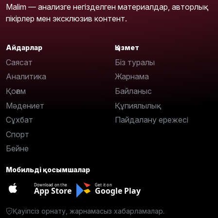
Malim — анализге негізделген материалдар, авторлық
пікірлер мен эксклюзив контент.
Айдарлар
Қызмет
Саясат
Біз туралы
Аналитика
Жарнама
Қоғам
Байланыс
Мәдениет
Құпиялылық
Сұхбат
Пайдалану ережесі
Спорт
Бейне
Мобильді қосымшалар
Download on the
Get it on
App Store
Google Play
Қауіпсіз орнату, жарнамасыз хабарламалар.