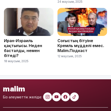
24 маусым, 2025
Иран-Израиль
Соғыстың бітуіне
қақтығысы. Неден
Кремль мүдделі емес.
басталды, немен
Malim.Подкаст
бітеді?
12 маусым, 2025
18 маусым, 2025
malim
Біз әлеуметтік желіде: