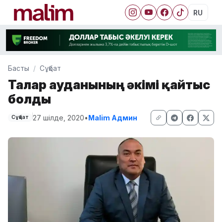
RU
Басты
Сұқбат
Талғар ауданының әкімі қайтыс
болды
27 шілде, 2020
•
Malim Админ
Сұқбат