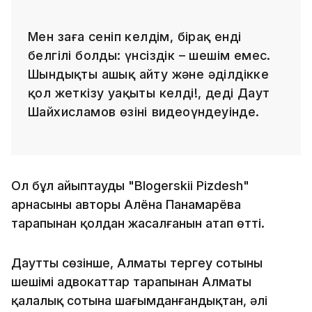
Мен заңға сеніп келдім, бірақ енді
белгілі болды: үнсіздік – шешім емес.
Шындықты ашық айту және әділдікке
қол жеткізу уақыты келді!, деді Даут
Шайхисламов өзінің видеоүндеуінде.
Ол бұл айыптаудың "Blogerskii Pizdesh"
арнасының авторы Алёна Панамарёва
тарапынан қолдан жасалғанын атап өтті.
Дауттың сөзінше, Алматы тергеу сотының
шешімі адвокаттар тарапынан Алматы
қалалық сотына шағымданғандықтан, әлі