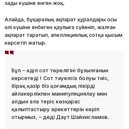
заңды күшіне енген жоқ.
Алайда, бұқаралық ақпарат құралдары осы
әлі күшіне енбеген қаулыға сүйеніп, жалған
ақпарат таратып, апелляциялық сотқа қысым
көрсетіп жатыр.
Бұл – әділ сот төрелігінің бұзылғанын
көрсетеді ! Сот тәуелсіз болуы тиіс,
бірақ қазір біз қоғамдық пікірді
айлакерлікпен манипуляциялау мен
алдын ала теріс көзқарас
қалыптастыру әрекеттерін көріп
отырмыз, – деді Даут Шайхисламов.