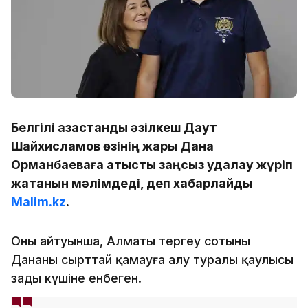
Белгілі қазақстандық әзілкеш Даут
Шайхисламов өзінің жары Дана
Орманбаеваға қатысты заңсыз қудалау жүріп
жатқанын мәлімдеді, деп хабарлайды
Malim.kz
.
Оның айтуынша, Алматы тергеу сотының
Дананы сырттай қамауға алу туралы қаулысы
заңды күшіне енбеген.