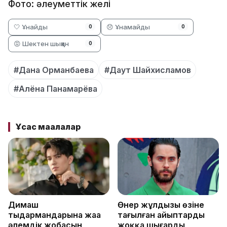
Фото: әлеуметтік желі
🤍 Ұнайды
😞 Ұнамайды
0
0
😡 Шектен шыққан
0
#Дана Орманбаева
#Даут Шайхисламов
#Алёна Панамарёва
Ұқсас мақалалар
Димаш
Өнер жұлдызы өзіне
тыңдармандарына жаңа
тағылған айыптарды
әлемдік жобасын
жоққа шығарды