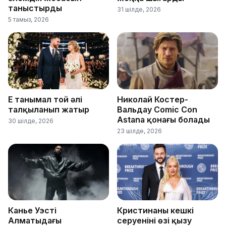
таныстырды
31 шілде, 2026
5 тамыз, 2026
Ең танымал той әлі
Николай Костер-
талқыланып жатыр
Вальдау Comic Con
Astana қонағы болады
30 шілде, 2026
23 шілде, 2026
Канье Уэстің
Кристинаның кешкі
Алматыдағы
серуенінің өзі қызу