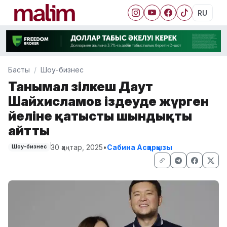
RU
Басты
Шоу-бизнес
Танымал әзілкеш Даут
Шайхисламов іздеуде жүрген
әйеліне қатысты шындықты
айтты
30 қаңтар, 2025
•
Сабина Асқарқызы
Шоу-бизнес