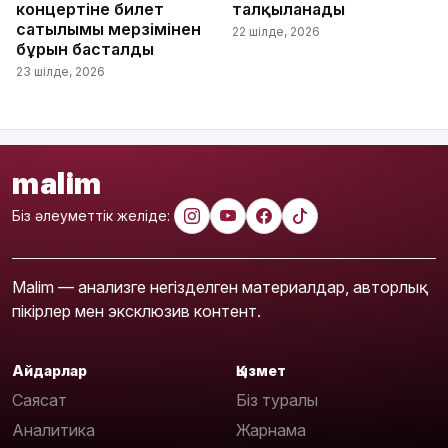
концертіне билет
талқыланады
сатылымы мерзімінен
22 шілде, 2026
бұрын басталды
23 шілде, 2026
malim
Біз әлеуметтік желіде:
Malim — анализге негізделген материалдар, авторлық
пікірлер мен эксклюзив контент.
Айдарлар
Қызмет
Саясат
Біз туралы
Аналитика
Жарнама