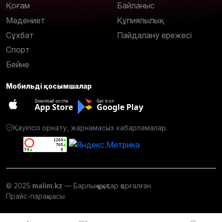
Қоғам
Байланыс
Мәдениет
Құпиялылық
Сұхбат
Пайдалану ережесі
Спорт
Бейне
Мобильді қосымшалар
Download on the
Get it on
App Store
Google Play
Қауіпсіз орнату, жарнамасыз хабарламалар.
© 2025
malim.kz
— Барлық құқықтар қорғалған.
Прайс-парақшасы