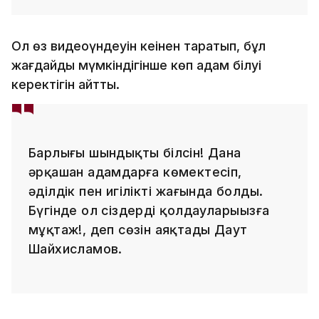
Ол өз видеоүндеуін кеңінен таратып, бұл
жағдайды мүмкіндігінше көп адам білуі
керектігін айтты.
Барлығы шындықты білсін! Дана
әрқашан адамдарға көмектесіп,
әділдік пен игіліктің жағында болды.
Бүгінде ол сіздердің қолдауларыңызға
мұқтаж!, деп сөзін аяқтады Даут
Шайхисламов.