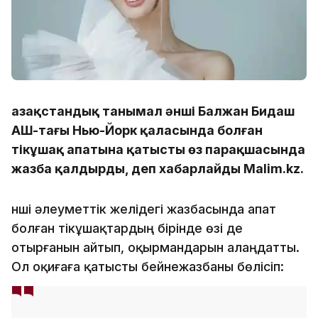
Қазақстандық танымал әнші Балжан Бидаш
АҚШ-тағы Нью-Йорк қаласында болған
тікұшақ апатына қатысты өз парақшасында
жазба қалдырды, деп хабарлайды Malim.kz.
Әнші әлеуметтік желідегі жазбасында апат
болған тікұшақтардың бірінде өзі де
отырғанын айтып, оқырмандарын алаңдатты.
Ол оқиғаға қатысты бейнежазбаны бөлісіп: