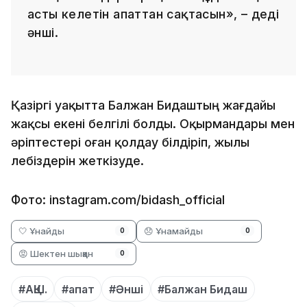
асты келетін апаттан сақтасын», – деді
әнші.
Қазіргі уақытта Балжан Бидаштың жағдайы
жақсы екені белгілі болды. Оқырмандары мен
әріптестері оған қолдау білдіріп, жылы
лебіздерін жеткізуде.
Фото: instagram.com/bidash_official
🤍 Ұнайды
😞 Ұнамайды
0
0
😡 Шектен шыққан
0
#АҚШ.
#апат
#Әнші
#Балжан Бидаш