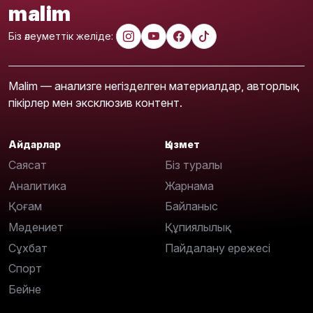
malim
Біз әлеуметтік желіде:
Malim — анализге негізделген материалдар, авторлық
пікірлер мен эксклюзив контент.
Айдарлар
Қызмет
Саясат
Біз туралы
Аналитика
Жарнама
Қоғам
Байланыс
Мәдениет
Құпиялылық
Сұхбат
Пайдалану ережесі
Спорт
Бейне