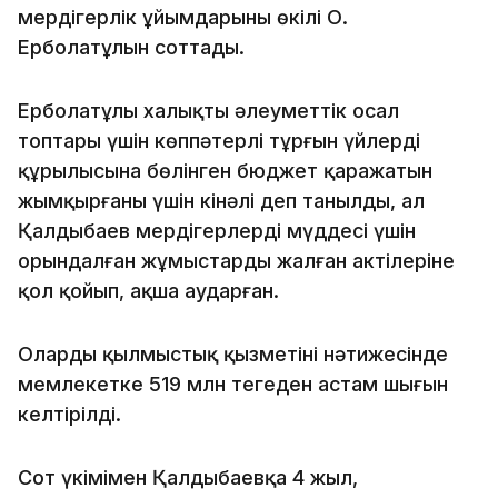
мердігерлік ұйымдарының өкілі О.
Ерболатұлын соттады.
Ерболатұлы халықтың әлеуметтік осал
топтары үшін көппәтерлі тұрғын үйлердің
құрылысына бөлінген бюджет қаражатын
жымқырғаны үшін кінәлі деп танылды, ал
Қалдыбаев мердігерлердің мүддесі үшін
орындалған жұмыстардың жалған актілеріне
қол қойып, ақша аударған.
Олардың қылмыстық қызметінің нәтижесінде
мемлекетке 519 млн теңгеден астам шығын
келтірілді.
Сот үкімімен Қалдыбаевқа 4 жыл,