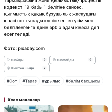
тармақшасына және Қылмыстық-процестік
кодекстің 19-бабы 1-бөлігіне сәйкес,
қылмыстық құқық бұзушылық жасаудағы
кінәсі соттың заңды күшіне енген үкімімен
белгіленгенге дейін әрбір адам кінәсіз деп
есептеледі.
Фото: pixabay.com
🤍 Ұнайды
😞 Ұнамайды
0
0
😡 Шектен шыққан
0
#Сот
#Тараз
#құрылыс
#бөлім басшысы
Ұқсас мақалалар