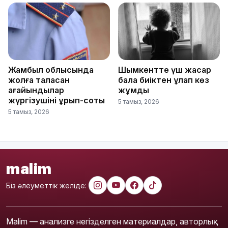
Жамбыл облысында
Шымкентте үш жасар
жолға таласқан
бала биіктен құлап көз
ағайындылар
жұмды
жүргізушіні ұрып-соқты
5 тамыз, 2026
5 тамыз, 2026
malim
Біз әлеуметтік желіде:
Malim — анализге негізделген материалдар, авторлық