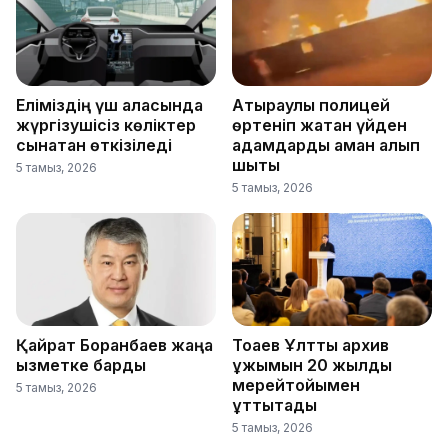
Еліміздің үш қаласында
Атыраулық полицей
жүргізушісіз көліктер
өртеніп жатқан үйден
сынақтан өткізіледі
адамдарды аман алып
шықты
5 тамыз, 2026
5 тамыз, 2026
Қайрат Боранбаев жаңа
Тоқаев Ұлттық архив
қызметке барды
ұжымын 20 жылдық
мерейтойымен
5 тамыз, 2026
құттықтады
5 тамыз, 2026