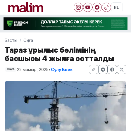
RU
Басты
Оқиға
Тараз құрылыс бөлімінің
басшысы 4 жылға сотталды
22 мамыр, 2025
•
Сұлу Бөлек
Оқиға