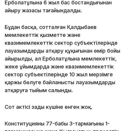
Ерболатұлына 6 жыл бас бостандығынан
айыру жазасы тағайындалды.
Бұдан басқа, сотталған Қалдыбаев
мемлекеттік қызметте және
квазимемлекеттік сектор субъектілерінде
лауазымдарды атқару құқығынан өмір бойы
айырылды, ал Ерболатұлына мемлекеттік,
жеке ұйымдарда және квазимемлекеттік
сектор субъектілерінде 10 жыл мерзімге
қаржы бөлуге байланысты лауазымдарды
атқаруға тыйым салынды.
Сот актісі заңды күшіне енген жоқ.
Конституцияның 77-бабы 3-тармағының 1-