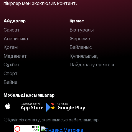
пікірлер мен эксклюзив контент.
Айдарлар
Қызмет
Саясат
Біз туралы
Аналитика
Жарнама
Қоғам
Байланыс
Мәдениет
Құпиялылық
Сұхбат
Пайдалану ережесі
Спорт
Бейне
Мобильді қосымшалар
Download on the
Get it on
App Store
Google Play
Қауіпсіз орнату, жарнамасыз хабарламалар.