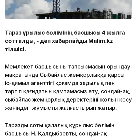
Тараз құрылыс бөлімінің басшысы 4 жылға
сотталды, - деп хабарлайды Мalim.kz
тілшісі.
Мемлекет басшысының тапсырмасын орындау
мақсатында Сыбайлас жемқорлыққа қарсы
іс-қимыл агенттігі қоғамда заңдылық пен
тәртіп қағидатын қамтамасыз ету, сондай-ақ,
сыбайлас жемқорлық деректерінің жолын кесу
жөніндегі жұмысты жалғастырып жатыр.
Тараздың соты қалалық құрылыс бөлімінің
басшысы Н. Қалдыбаевты, сондай-ақ