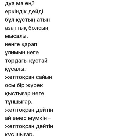
дуа ма ең?
еркіндік дейді
бұл құстың атын
азаттық болсын
мысалы.
иенге қарап
ұлимын неге
тордағы құстай
құсалы.
желтоқсан сайын
осы бір жүрек
қыстығар неге
тұншығар.
желтоқсан дейтін
ай емес мүмкін –
желтоқсан дейтін
құс шығар.