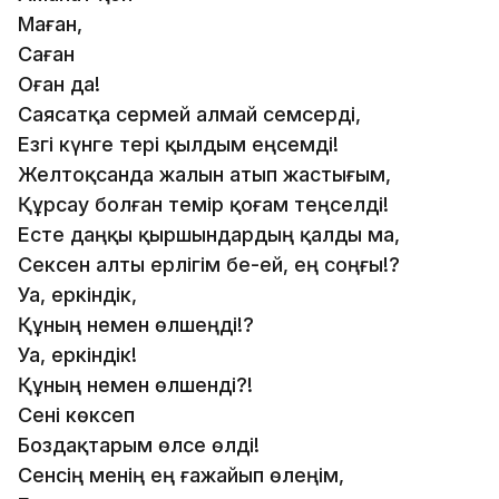
Маған,
Саған
Оған да!
Саясатқа сермей алмай семсерді,
Езгі күнге тері қылдым еңсемді!
Желтоқсанда жалын атып жастығым,
Құрсау болған темір қоғам теңселді!
Есте даңқы қыршындардың қалды ма,
Сексен алты ерлігім бе-ей, ең соңғы!?
Уа, еркіндік,
Құның немен өлшеңді!?
Уа, еркіндік!
Құның немен өлшенді?!
Сені көксеп
Боздақтарым өлсе өлді!
Сенсің менің ең ғажайып өлеңім,