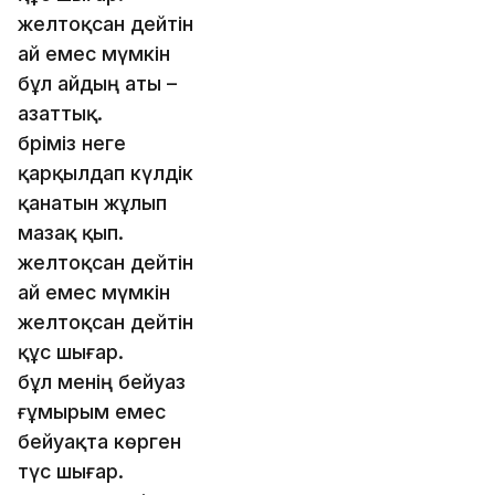
желтоқсан дейтін
ай емес мүмкін
бұл айдың аты –
азаттық.
бәріміз неге
қарқылдап күлдік
қанатын жұлып
мазақ қып.
желтоқсан дейтін
ай емес мүмкін
желтоқсан дейтін
құс шығар.
бұл менің бейуаз
ғұмырым емес
бейуақта көрген
түс шығар.