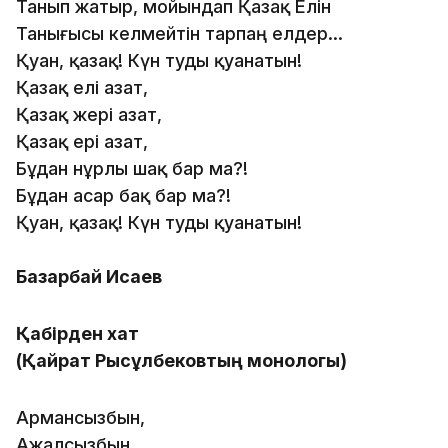
Танып жатыр, мойындап Қазақ Елін
Танығысы келмейтін тарпаң елдер...
Қуан, қазақ! Күн туды қуанатын!
Қазақ елі азат,
Қазақ жері азат,
Қазақ ері азат,
Бұдан нұрлы шақ бар ма?!
Бұдан асар бақ бар ма?!
Қуан, қазақ! Күн туды қуанатын!
Базарбай Исаев
Қабірден хат
(Қайрат Рысқұлбековтың монологы)
Армансызбын,
Ажалсызбын,