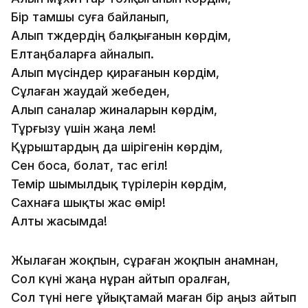
Бір тамшы суға байланып,
Алып тәждердің балқығанын көрдім,
Елтаңбаларға айналып.
Алып мүсіндер қирағанын көрдім,
Сұлаған жаудай жебеден,
Алып саналар жиналарын көрдім,
Тұрғызу үшін жаңа әлем!
Құрыштардың да шірігенін көрдім,
Сен боса, болат, тас егіл!
Темір шымылдық түрілерін көрдім,
Сахнаға шықты жас өмір!
Алты жасымда!
Жылаған жоқпын, сұраған жоқпын анамнан,
Сол күні жаңа әнұран айтып оралған,
Сол түні неге ұйықтамай маған бір аңыз айтып