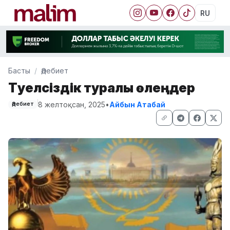
RU
Басты
Әдебиет
Тәуелсіздік туралы өлеңдер
8 желтоқсан, 2025
•
Айбын Атабай
Әдебиет