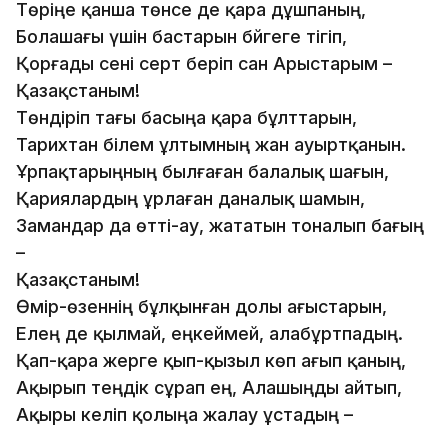
Төріңе қанша төнсе де қара дұшпаның,
Болашағы үшін бастарын бәйгеге тігіп,
Қорғады сені серт беріп сан Арыстарым –
Қазақстаным!
Төндіріп тағы басыңа қара бұлттарын,
Тарихтан білем ұлтымның жан ауыртқанын.
Ұрпақтарыңның былғаған балалық шағын,
Қариялардың ұрлаған даналық шамын,
Замандар да өтті-ау, жататын тоналып бағың
–
Қазақстаным!
Өмір-өзеннің бұлқынған долы ағыстарын,
Елең де қылмай, еңкеймей, алабұртпадың.
Қап-қара жерге қып-қызыл көп ағып қаның,
Ақырып теңдік сұрап ең, Алашыңды айтып,
Ақыры келіп қолыңа жалау ұстадың –