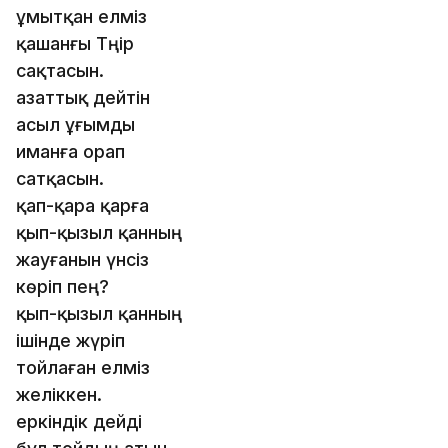
ұмытқан елміз
қашанғы Тәңір
сақтасын.
азаттық дейтін
асыл ұғымды
иманға орап
сатқасын.
қап-қара қарға
қып-қызыл қанның
жауғанын үнсіз
көріп пең?
қып-қызыл қанның
ішінде жүріп
тойлаған елміз
желіккен.
еркіндік дейді