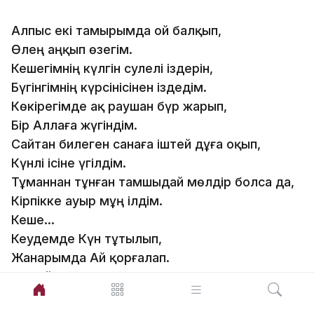
Алпыс екі тамырымда ой балқып,
Өлең аңқып өзегім.
Кешегімнің күлгін сәулелі іздерін,
Бүгінгімнің күрсінісінен іздедім.
Көкірегімде ақ раушан бүр жарып,
Бір Аллаға жүгіндім.
Сайтан билеген санаға іштей дұға оқып,
Күнәлі ісіне үгілдім.
Тұманнан тұнған тамшыдай мөлдір болса да,
Кірпікке ауыр мұң ілдім.
Кеше…
Кеудемде Күн тұтылып,
Жанарымда Ай қорғалап.
Көмейімде үнім тұншығып,
Самайымнан сорым сорғалап,