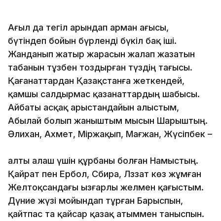
Ағыл да тегіл арындап арман ағысы,
бүтіндеп бойын бүрленді бүкіл бақ іші.
Жанданып жатыр жарасын жалап жазатын
табанын тұзбен тоздырған түздің тағысы.
Қағанаттардан Қазақстанға жеткендей,
қамшы салдырмас қазанаттардың шабысы.
Айбаты асқақ арыстандайын алыстым,
Абылай болып жаныштым мысын Шарыштың.
Әлихан, Ахмет, Міржақып, Мағжан, Жүсіпбек –
алты алаш үшін құрбаны болған Намыстың.
Қайрат пен Ербол, Сәбира, Ләззат көз жұмған
Желтоқсандағы ызғарлы желмен қағыстым.
Дүние жүзі мойындап тұрған Барыспын,
қайтпас та қайсар қазақ атыммен таныспын.