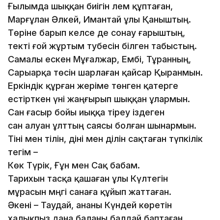
Ғылымда шыққан биігін әлем құптаған,
Марғұлан Әлкей, Имантай ұлы Қаныштың.
Төріне барып келсе де сонау ғарыштың,
текті ғой жұртым тәубесін білген табыстың.
Самалы ескен Мұғалжар, Ембі, Тұранның,
Сарыарқа төсін шарлаған қайсар Қыранмын.
Еркіндік құрған жеріме төнген қатерге
естірткен үні жаңғырып шыққан ұлармын.
Сан ғасыр бойы иыққа тіреу іздеген
сан алуан ұлттың саясы болған шынармын.
Тіні мен тілін, діні мен ділін сақтаған түпкілік
тегім –
Көк Түрік, Ғұн мен Сақ бабам.
Тарихын тасқа қашаған ұлы Күлтегін
мұрасын мәңгі санаға құйып жаттаған.
Әкені – Таудай, ананы Күндей көретін
халықпыз дана баланы балдай баптаған.