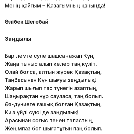
Менің қайғым – Қазағымның қанында!
Әлібек Шегебай
Заңдылық
Бар әлемге сәуле шашса ғажап Күн,
Жаңа тыныс алып келер таң күліп.
Олай болса, алтын жүрек Қазақтың,
Таңбасынан Күн шығуы заңдылық!
Жарып шығып тас түнегін азаптың,
Шаңырақтан нұр сауласа, таң болып.
Әз-дүниеге ғашық болған Қазақтың,
Киіз үйді сүюі де заңдылық!
Арасынан соғыс пенен таластың,
Жеңімпаз боп шығатұғын паң болып.