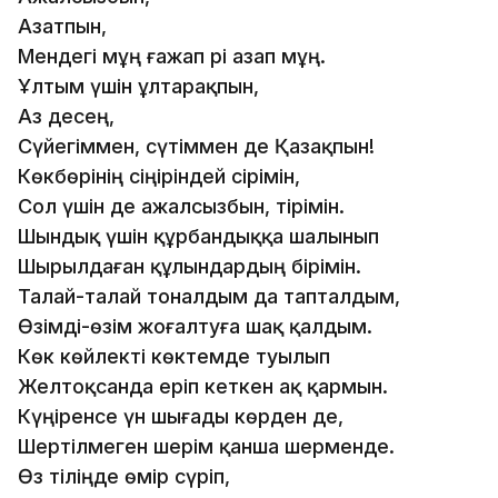
Азатпын,
Мендегі мұң ғажап әрі азап мұң.
Ұлтым үшін ұлтарақпын,
Аз десең,
Сүйегіммен, сүтіммен де Қазақпын!
Көкбөрінің сіңіріндей сірімін,
Сол үшін де ажалсызбын, тірімін.
Шындық үшін құрбандыққа шалынып
Шырылдаған құлындардың бірімін.
Талай-талай тоналдым да тапталдым,
Өзімді-өзім жоғалтуға шақ қалдым.
Көк көйлекті көктемде туылып
Желтоқсанда еріп кеткен ақ қармын.
Күңіренсе үн шығады көрден де,
Шертілмеген шерім қанша шерменде.
Өз тіліңде өмір сүріп,