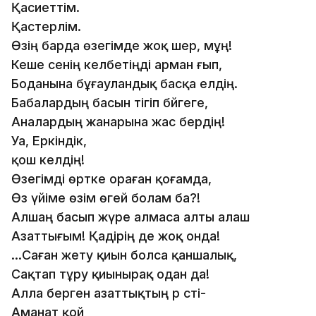
Қасиеттім.
Қастерлім.
Өзің барда өзегімде жоқ шер, мұң!
Кеше сенің келбетіңді арман ғып,
Боданына бұғауландық басқа елдің.
Бабалардың басын тігіп бәйгеге,
Аналардың жанарына жас бердің!
Уа, Еркіндік,
қош келдің!
Өзегімді өртке ораған қоғамда,
Өз үйіме өзім өгей болам ба?!
Алшаң басып жүре алмаса алты алаш
Азаттығым! Қадірің де жоқ онда!
...Саған жету қиын болса қаншалық,
Сақтап тұру қиынырақ одан да!
Алла берген азаттықтың әр сәті-
Аманат қой