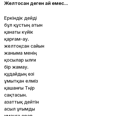
Желтоқсан деген ай емес...
Еркіндік дейді
бұл құстың атын
қанаты күйік
қарғам-ау.
желтоқсан сайын
жаныма менің
қосылар ылғи
бір жамау.
құдайдың өзі
ұмытқан елміз
қашанғы Тәңір
сақтасын.
азаттық дейтін
асыл ұғымды
иманға орап