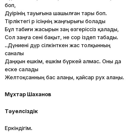
боп,
Дәуірінің тауығына шашылған тары боп.
Тірліктегі әр ісіңнің жаңғырығы болады
Бұл табиғи жасырын заң өзгеріссіз қалады,
Сол заңға сені бақыт, не сор іздеп табады.
..Дүниені дүр сілкінткен жас толқынның
саналы
Даңқын ешкім, ешкім бүркей алмас. Оны да
еске салады
Желтоқсанның бас алаңы, қайсар рух алаңы.
Мұхтар Шаханов
Тәуелсіздік
Еркіндігім.