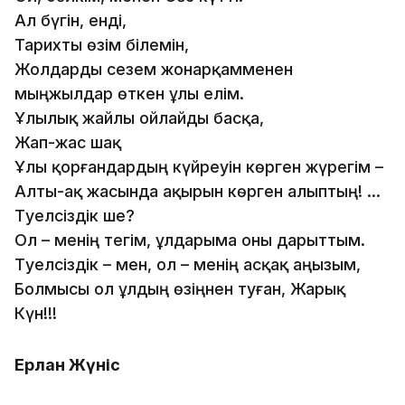
Ал бүгін, енді,
Тарихты өзім білемін,
Жолдарды сезем жонарқамменен
мыңжылдар өткен ұлы елім.
Ұлылық жайлы ойлайды басқа,
Жап-жас шақ
Ұлы қорғандардың күйреуін көрген жүрегім –
Алты-ақ жасында ақырын көрген алыптың! ...
Тәуелсіздік ше?
Ол – менің тегім, ұлдарыма оны дарыттым.
Тәуелсіздік – мен, ол – менің асқақ аңызым,
Болмысы ол ұлдың өзіңнен туған, Жарық
Күн!!!
Ерлан Жүніс