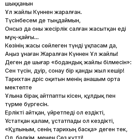
шыққанын
Ұл жайлы Күннен жаралған.
Түсінбесем де тыңдаймын,
Онсыз да оны жесірлік салған жасытқан еді
мұң-қайғы...
Көзінің жасы сөйлеген түнді ұқпасам да,
Аңыз ұнаған Жаралған Күннен Ұл жайлы!
Деген де шығар «бодандық жайлы білмесін»:
Сен түсін, дәуір, сонау бір қанды жыл кешір!
Тарихтан дәріс оқитын менің анашым орта
мектепте
Ұлына бірақ айтпапты кісен, құлдық пен
түрме бүргесін.
Ерлікті айтқан, үйретпеді ол ездікті,
Ұстатқан қалам, ұстатпады ол кездікті,
«Құлыным, сенің тарихың басқа» деген тек,
Ол, бəлкім, менен Сөз күтті!