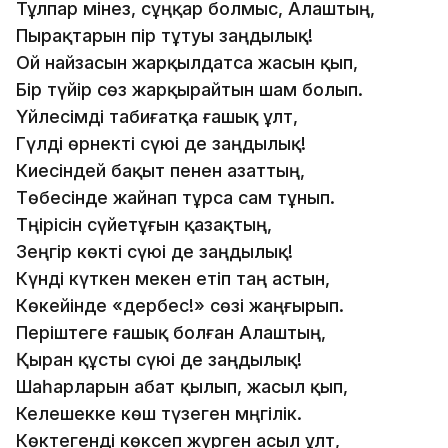
Тұлпар мінез, сұңқар болмыс, Алаштың,
Пырақтарын пір тұтуы заңдылық!
Ой найзасын жарқылдатса жасын қып,
Бір түйір сөз жарқырайтын шам болып.
Үйлесімді табиғатқа ғашық ұлт,
Гүлді өрнекті сүюі де заңдылық!
Киесіндей бақыт пенен азаттың,
Төбесінде жайнап тұрса сам тұнып.
Тәңірісін сүйетұғын қазақтың,
Зеңгір көкті сүюі де заңдылық!
Күнді күткен мекен етіп таң астын,
Көкейінде «дербес!» сөзі жаңғырып.
Періштеге ғашық болған Алаштың,
Қыран құсты сүюі де заңдылық!
Шаһарларын абат қылып, жасыл қып,
Келешекке көш түзеген мәңгілік.
Көктегенді көксеп жүрген асыл ұлт,