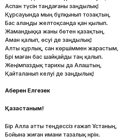
Аспан түсін таңдағаны заңдылық!
Құрсауында мың бұлқынып тозақтың,
Бас алаңды желтоқсанда қан қылып.
Жамандыққа жаны бөтен қазақтың,
Аман қалып, өсуі де заңдылық!
Алты құрлық, сан көршіммен жарастым,
Бәрі маған бас шайқайды таң қалып.
Жеңімпаздық тарихы да Алаштың,
Қайталанып келуі де заңдылық!
Ақберен Елгезек
Қазақстаным!
Бір Алла атты теңдессіз ғажап Ұстаның,
Бойына жиған имани тазалық нәрін.