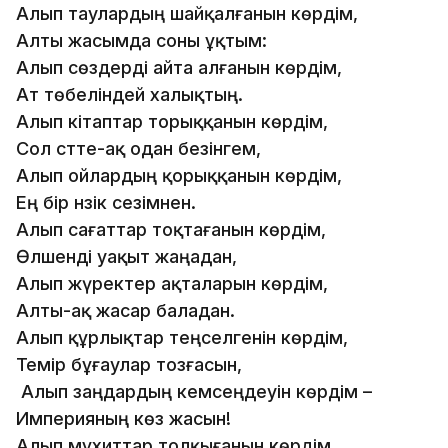
Алып таулардың шайқалғанын көрдім,
Алты жасымда соны ұқтым:
Алып сөздерді айта алғанын көрдім,
Ат төбеліндей халықтың.
Алып кітаптар торыққанын көрдім,
Сол сәтте-ақ одан безінгем,
Алып ойлардың қорыққанын көрдім,
Ең бір нәзік сезімнен.
Алып сағаттар тоқтағанын көрдім,
Өлшенді уақыт жаңадан,
Алып жүректер ақталарын көрдім,
Алты-ақ жасар баладан.
Алып құрлықтар теңселгенін көрдім,
Темір бұғаулар тозғасын,
Алып заңдардың кемсеңдеуін көрдім –
Империяның көз жасын!
Алып мұхиттар толқығанын көрдім,