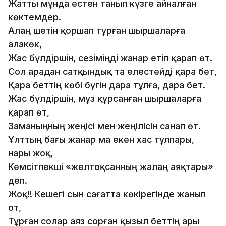
Жатты мұнда естен танып күзге айналған
көктемдер.
Алаң шетін қоршап тұрған шыршаларға
алакөк,
Жас бүлдіршін, сезіміңді жанар етіп қарап өт.
Сол арадан сатқындық та елестейді қара бет,
Қара беттің көбі бүгін дара тұлға, дара бет.
Жас бүлдіршін, мұз құрсанған шыршаларға
қарап өт,
Заманыңның жеңісі мен жеңілісін санап өт.
Ұлттың бағы жанар ма екен хас тұлпары,
нары жоқ,
Кемсітпекші «желтоқсанның жалаң аяқтары»
деп.
Жоқ!! Кешегі сын сағатта көкірегінде жанып
от,
Тұрған солар аяз сорған қызыл беттің ары