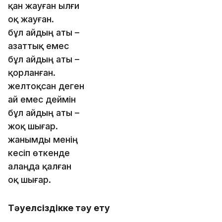
қан жауған ылғи
оқ жауған.
бұл айдың аты –
азаттық емес
бұл айдың аты –
қорланған.
желтоқсан деген
ай емес деймін
бұл айдың аты –
жоқ шығар.
жанымды менің
кесіп өткенде
алаңда қалған
оқ шығар.
Тәуелсіздікке тәу ету