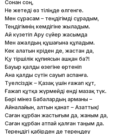
Сонан соң,
Не жетеді өз тіліңде өлгенге.
Мен сұрасам – теңдігімді сұрадым,
Теңдігімнің кемдігіне жыладым.
Ай күзетіп Ару сүйер жасымда
Мен ажалдың құшағына құладым.
Кек алатын кәріден де, жастан да,
Қу тіршілік құпиясын ашқан ба?!
Бауыр қалды өзегіне өртеніп
Ана қалды сүтін сауып аспанға.
Тәуелсіздік – Қазақ үшін ғажап құт,
Ғажап құтқа жүрмейді енді мазақ түк.
Бөрі мінез Бабалардың арманы –
Айналайын, алтын қанат – Азаттық!
Саған құрбан жастығым да, жаным да,
Саған құрбан атпай қалған таңым да.
Тереңдігі қабірден де тереңдеу