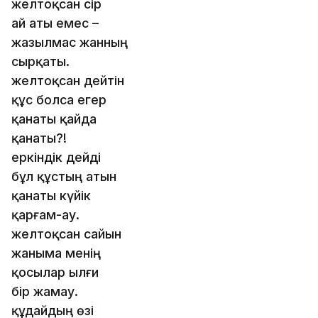
желтоқсан сірә
ай аты емес –
жазылмас жанның
сырқаты.
желтоқсан дейтін
құс болса егер
қанаты қайда
қанаты?!
еркіндік дейді
бұл құстың атын
қанаты күйік
қарғам-ау.
желтоқсан сайын
жаныма менің
қосылар ылғи
бір жамау.
құдайдың өзі