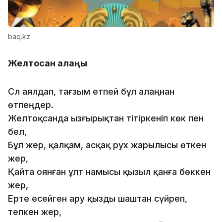
baq.kz
Желтоқсан алаңы
Сәл аялдап, тағзым етпей бұл алаңнан
өтпеңдер.
Желтоқсанда ызғырықтан тітіркеніп көк пен
бел,
Бұл жер, қалқам, асқақ рух жарылысы өткен
жер,
Қайта оянған ұлт намысы қызыл қанға бөккен
жер,
Ерте есейген ару қызды шаштан сүйреп,
тепкен жер,