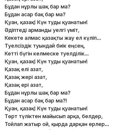
Бұдан нұрлы шақ бар ма?
Бұдан асар бақ бар ма?
Қуан, қазақ! Күн туды қуанатын!
Әдіптеді арманды әуелгі үміт,
Кекете алмас қазақты жау ел күліп...
Тәуелсіздік туындай биік еңсең,
Кетті бүгін келмеске тәуелділік...
Қуан, қазақ! Күн туды қуанатын!
Қазақ елі азат,
Қазақ жері азат,
Қазақ ері азат,
Бұдан нұрлы шақ бар ма?
Бұдан асар бақ бар ма?!
Қуан, қазақ! Күн туды қуанатын!
Төрт түліктен майысып арқа, белдер,
Тойлап жатыр ой, қырда дарқан ерлер...