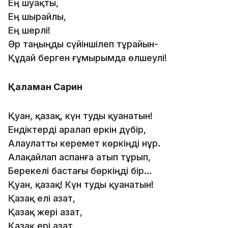
Ең шуақты,
Ең шырайлы,
Ең шерлі!
Әр таңыңды сүйіншілеп тұрайын-
Құдай берген ғұмырымда өлшеулі!
Қалқаман Сарин
Қуан, қазақ, күн туды қуанатын!
Ендіктерді аралап еркін дүбір,
Алаулатты керемет көркіңді нұр.
Алақайлап аспанға атып тұрып,
Берекелі бастағы бөркіңді бір...
Қуан, қазақ! Күн туды қуанатын!
Қазақ елі азат,
Қазақ жері азат,
Қазақ ері азат,