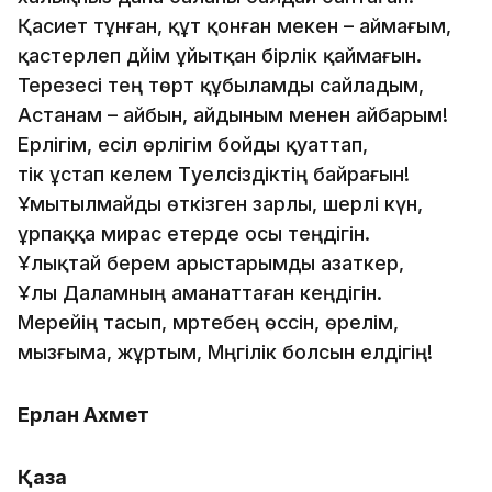
Қасиет тұнған, құт қонған мекен – аймағым,
қастерлеп дәйім ұйытқан бірлік қаймағын.
Терезесі тең төрт құбыламды сайладым,
Астанам – айбын, айдыным менен айбарым!
Ерлігім, есіл өрлігім бойды қуаттап,
тік ұстап келем Тәуелсіздіктің байрағын!
Ұмытылмайды өткізген зарлы, шерлі күн,
ұрпаққа мирас етерде осы теңдігін.
Ұлықтай берем арыстарымды азаткер,
Ұлы Даламның аманаттаған кеңдігін.
Мерейің тасып, мәртебең өссін, өрелім,
мызғыма, жұртым, Мәңгілік болсын елдігің!
Ерлан Ахмет
Қазақ