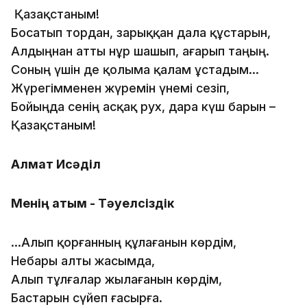
Қазақстаным!
Босатып тордан, зарыққан дала құстарын,
Алдыңнан атты нұр шашып, ағарып таңың.
Соның үшін де қолыма қалам ұстадым...
Жүрегімменен жүремін үнемі сезіп,
Бойыңда сенің асқақ рух, дара күш барын –
Қазақстаным!
Алмат Исәділ
Менің атым - Тәуелсіздік
...Алып қорғанның құлағанын көрдім,
Небары алты жасымда,
Алып тұлғалар жылағанын көрдім,
Бастарын сүйеп ғасырға.