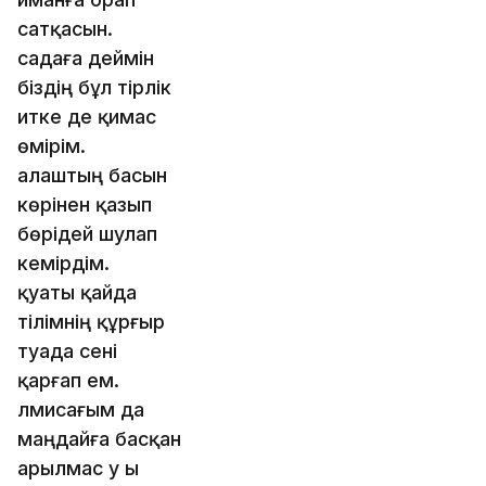
сатқасын.
садаға деймін
біздің бұл тірлік
итке де қимас
өмірім.
алаштың басын
көрінен қазып
бөрідей шулап
кемірдім.
қуаты қайда
тілімнің құрғыр
туада сені
қарғап ем.
әлмисағым да
маңдайға басқан
арылмас у ы