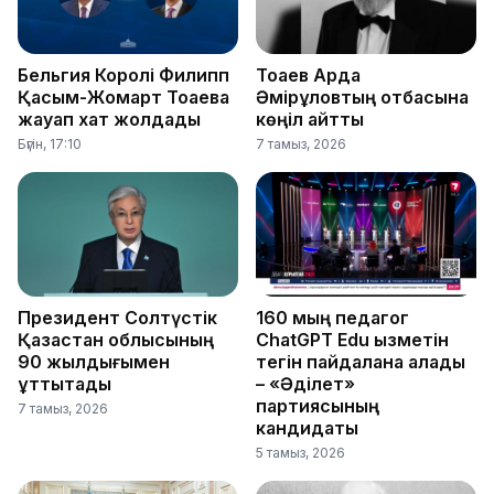
Бельгия Королі Филипп
Тоқаев Ардақ
Қасым-Жомарт Тоқаевқа
Әмірқұловтың отбасына
жауап хат жолдады
көңіл айтты
Бүгін, 17:10
7 тамыз, 2026
Президент Солтүстік
160 мың педагог
Қазақстан облысының
ChatGPT Edu қызметін
90 жылдығымен
тегін пайдалана алады
құттықтады
– «Әділет»
партиясының
7 тамыз, 2026
кандидаты
5 тамыз, 2026