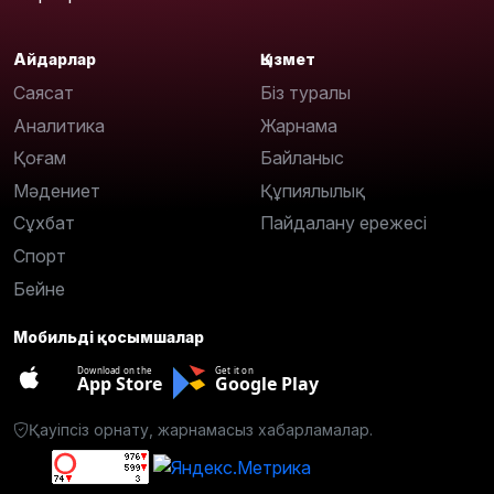
Айдарлар
Қызмет
Саясат
Біз туралы
Аналитика
Жарнама
Қоғам
Байланыс
Мәдениет
Құпиялылық
Сұхбат
Пайдалану ережесі
Спорт
Бейне
Мобильді қосымшалар
Download on the
Get it on
App Store
Google Play
Қауіпсіз орнату, жарнамасыз хабарламалар.