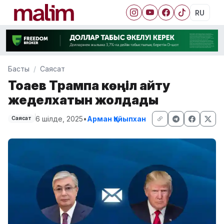
RU
Басты
Саясат
Тоқаев Трампқа көңіл айту
жеделхатын жолдады
6 шілде, 2025
•
Арман Қайыпхан
Саясат