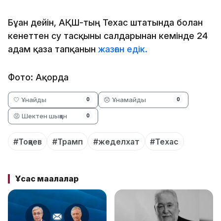
Бұған дейін, АҚШ-тың Техас штатында болған
кенеттен су тасқыны салдарынан кемінде 24
адам қаза тапқанын
жазған едік.
Фото: Ақорда
🤍 Ұнайды
😞 Ұнамайды
0
0
😡 Шектен шыққан
0
#Тоқаев
#Трамп
#жеделхат
#Техас
Ұқсас мақалалар