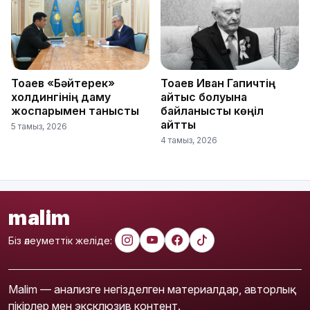
Тоқаев «Бәйтерек»
Тоқаев Иван Гапичтің
холдингінің даму
қайтыс болуына
жоспарымен танысты
байланысты көңіл
айтты
5 тамыз, 2026
4 тамыз, 2026
malim
Біз әлеуметтік желіде:
Malim — анализге негізделген материалдар, авторлық
пікірлер мен эксклюзив контент.