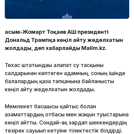
Қасым-Жомарт Тоқаев АҚШ президенті
Дональд Трампқа көңіл айту жеделхатын
жолдады, деп хабарлайды Malim.kz.
Техас штатындағы алапат су тасқыны
салдарынан көптеген адамның, соның ішінде
балалардың қаза тапқанына байланысты
көңіл айту жеделхатын жолдады.
Мемлекет басшысы қайтыс болған
азаматтардың отбасы мен жақын туыстарына
көңіл айтты. Сондай-ақ зардап шеккендердің
тезірек сауығып кетуіне тілектестік білдірді.