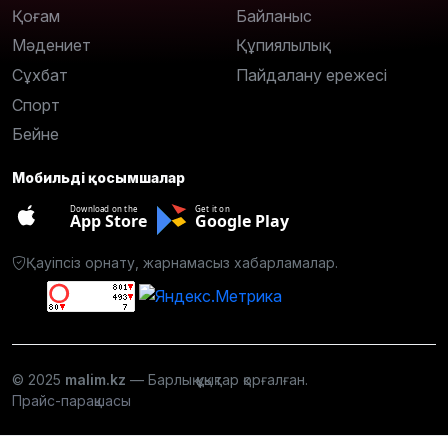
Қоғам
Байланыс
Мәдениет
Құпиялылық
Сұхбат
Пайдалану ережесі
Спорт
Бейне
Мобильді қосымшалар
Download on the
Get it on
App Store
Google Play
Қауіпсіз орнату, жарнамасыз хабарламалар.
© 2025
malim.kz
— Барлық құқықтар қорғалған.
Прайс-парақшасы