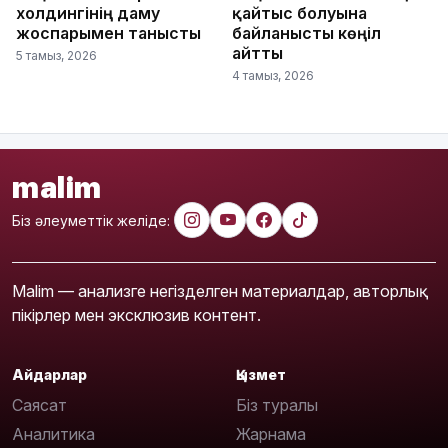
холдингінің даму
қайтыс болуына
жоспарымен танысты
байланысты көңіл
айтты
5 тамыз, 2026
4 тамыз, 2026
malim
Біз әлеуметтік желіде:
Malim — анализге негізделген материалдар, авторлық
пікірлер мен эксклюзив контент.
Айдарлар
Қызмет
Саясат
Біз туралы
Аналитика
Жарнама