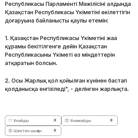
Республикасы Парламенті Мәжілісінің алдында
Қазақстан Республикасы Үкіметінің өкілеттігін
доғаруына байланысты қаулы етемін:
1. Қазақстан Республикасы Үкіметінің жаңа
құрамы бекітілгенге дейін Қазақстан
Республикасының Үкіметі өз міндеттерін
атқаратын болсын.
2. Осы Жарлық қол қойылған күнінен бастап
қолданысқа енгізіледі", - делінген жарлықта.
🤍 Ұнайды
😞 Ұнамайды
0
0
😡 Шектен шыққан
0