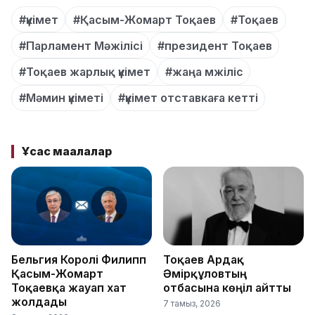
#үкімет
#Қасым-Жомарт Тоқаев
#Тоқаев
#Парламент Мәжілісі
#президент Тоқаев
#Тоқаев жарлық үкімет
#жаңа мжіліс
#Мәмин үкіметі
#үкімет отставкаға кетті
Ұқсас мақалалар
Бельгия Королі Филипп
Тоқаев Ардақ
Қасым-Жомарт
Әмірқұловтың
Тоқаевқа жауап хат
отбасына көңіл айтты
жолдады
7 тамыз, 2026