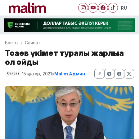
RU
Басты
Саясат
Тоқаев үкімет туралы жарлыққа
қол қойды
15 қаңтар, 2021
•
Malim Админ
Саясат