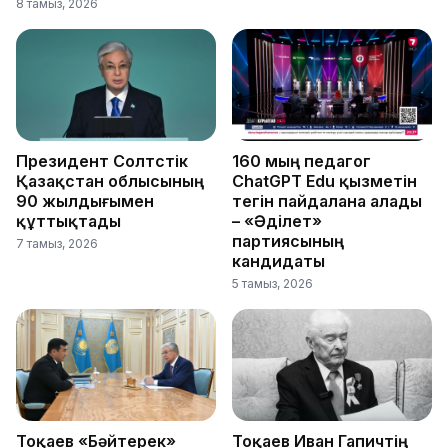
8 тамыз, 2026
Президент Солтүстік
160 мың педагог
Қазақстан облысының
ChatGPT Edu қызметін
90 жылдығымен
тегін пайдалана алады
құттықтады
– «Әділет»
партиясының
7 тамыз, 2026
кандидаты
5 тамыз, 2026
Тоқаев «Бәйтерек»
Тоқаев Иван Гапичтің