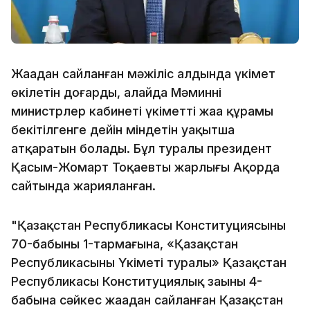
Жаңадан сайланған мәжіліс алдында үкімет
өкілетін доғарды, алайда Мәминнің
министрлер кабинеті үкіметтің жаңа құрамы
бекітілгенге дейін міндетін уақытша
атқаратын болады. Бұл туралы президент
Қасым-Жомарт Тоқаевтың жарлығы Ақорда
сайтында жарияланған.
"Қазақстан Республикасы Конституциясының
70-бабының 1-тармағына, «Қазақстан
Республикасының Үкіметі туралы» Қазақстан
Республикасы Конституциялық заңының 4-
бабына сәйкес жаңадан сайланған Қазақстан