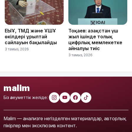
ЕҚЫҰ, ТМД және ҰҚШҰ
Тоқаев: Қазақстан үш
өкілдері Құрылтай
жыл ішінде толық
сайлауын бақылайды
цифрлық мемлекетке
айналуы тиіс
3 тамыз, 2026
3 тамыз, 2026
malim
Біз әлеуметтік желіде:
Malim — анализге негізделген материалдар, авторлық
пікірлер мен эксклюзив контент.