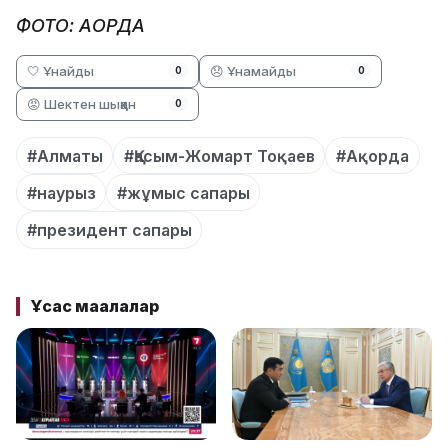
ФОТО: АҚОРДА
🤍 Ұнайды
😞 Ұнамайды
0
0
😡 Шектен шыққан
0
#Алматы
#Қасым-Жомарт Тоқаев
#Ақорда
#наурыз
#жұмыс сапары
#президент сапары
Ұқсас мақалалар