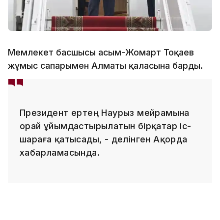
Мемлекет басшысы Қасым-Жомарт Тоқаев
жұмыс сапарымен Алматы қаласына барды.
Президент ертең Наурыз мейрамына
орай ұйымдастырылатын бірқатар іс-
шараға қатысады, - делінген Ақорда
хабарламасында.