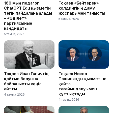
160 мың педагог
Тоқаев «Бәйтерек»
ChatGPT Edu қызметін
холдингінің даму
тегін пайдалана алады
жоспарымен танысты
– «Әділет»
5 тамыз, 2026
партиясының
кандидаты
5 тамыз, 2026
Тоқаев Иван Гапичтің
Тоқаев Никол
қайтыс болуына
Пашинянды қызметіне
байланысты көңіл
қайта
айтты
тағайындалуымен
құттықтады
4 тамыз, 2026
4 тамыз, 2026