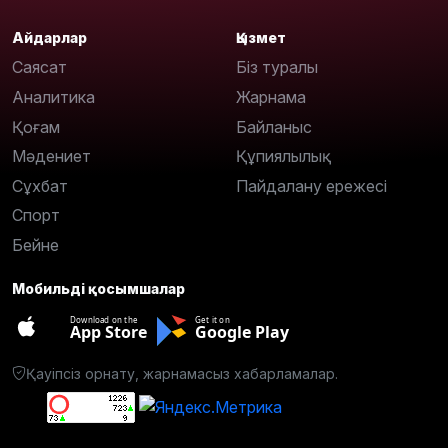
Айдарлар
Қызмет
Саясат
Біз туралы
Аналитика
Жарнама
Қоғам
Байланыс
Мәдениет
Құпиялылық
Сұхбат
Пайдалану ережесі
Спорт
Бейне
Мобильді қосымшалар
Download on the
Get it on
App Store
Google Play
Қауіпсіз орнату, жарнамасыз хабарламалар.