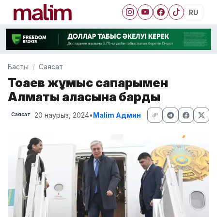
RU
Басты
Саясат
Тоқаев жұмыс сапарымен
Алматы қаласына барды
20 наурыз, 2024
•
Malim Админ
Саясат