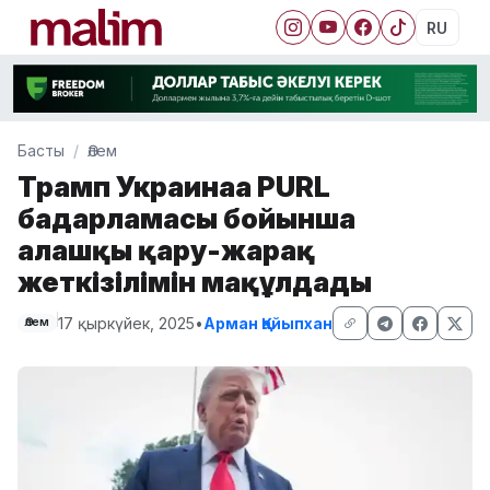
RU
Басты
Әлем
Трамп Украинаға PURL
бағдарламасы бойынша
алғашқы қару-жарақ
жеткізілімін мақұлдады
17 қыркүйек, 2025
•
Арман Қайыпхан
Әлем