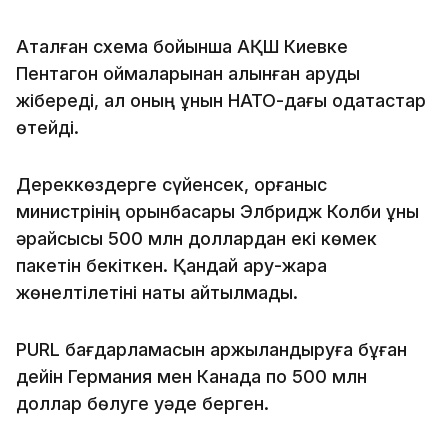
Аталған схема бойынша АҚШ Киевке
Пентагон қоймаларынан алынған қаруды
жібереді, ал оның құнын НАТО-дағы одақтастар
өтейді.
Дереккөздерге сүйенсек, қорғаныс
министрінің орынбасары Элбридж Колби құны
әрқайсысы 500 млн доллардан екі көмек
пакетін бекіткен. Қандай қару-жарақ
жөнелтілетіні нақты айтылмады.
PURL бағдарламасын қаржыландыруға бұған
дейін Германия мен Канада по 500 млн
доллар бөлуге уәде берген.