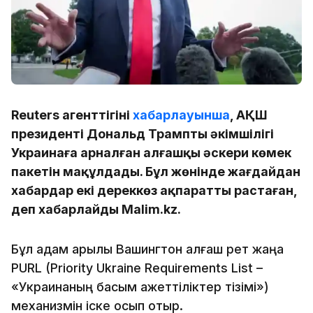
Reuters агенттігінің
хабарлауынша
, АҚШ
президенті Дональд Трамптың әкімшілігі
Украинаға арналған алғашқы әскери көмек
пакетін мақұлдады. Бұл жөнінде жағдайдан
хабардар екі дереккөз ақпаратты растаған,
деп хабарлайды Malim.kz.
Бұл қадам арқылы Вашингтон алғаш рет жаңа
PURL (Priority Ukraine Requirements List –
«Украинаның басым қажеттіліктер тізімі»)
механизмін іске қосып отыр.