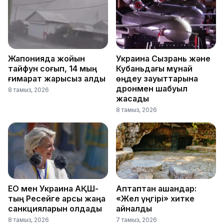
Жапонияда жойқын
Украина Сызрань және
тайфун соғып, 14 мың
Кубаньдағы мұнай
ғимарат жарықсыз қалды
өңдеу зауыттарына
дронмен шабуыл
8 тамыз, 2026
жасады
8 тамыз, 2026
ЕО мен Украина АҚШ-
Аптаптан қашқандар:
тың Ресейге қарсы жаңа
«Жел үңгірі» хитке
санкцияларын қолдады
айналды
8 тамыз, 2026
7 тамыз, 2026