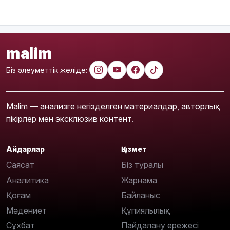
malim
Біз әлеуметтік желіде:
Malim — анализге негізделген материалдар, авторлық
пікірлер мен эксклюзив контент.
Айдарлар
Қызмет
Саясат
Біз туралы
Аналитика
Жарнама
Қоғам
Байланыс
Мәдениет
Құпиялылық
Сұхбат
Пайдалану ережесі