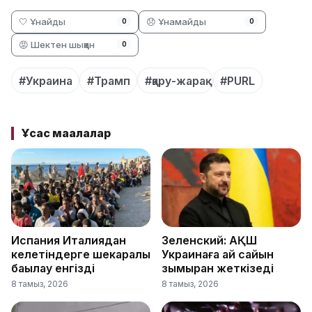
🤍 Ұнайды
😞 Ұнамайды
0
0
😡 Шектен шыққан
0
#Украина
#Трамп
#қару-жарақ
#PURL
Ұқсас мақалалар
Испания Италиядан
Зеленский: АҚШ
келетіндерге шекаралық
Украинаға ай сайын
бақылау енгізді
зымыран жеткізеді
8 тамыз, 2026
8 тамыз, 2026