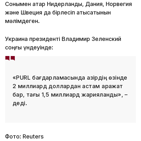
Сонымен қатар Нидерланды, Дания, Норвегия
және Швеция да бірлесіп қатысатынын
мәлімдеген.
Украина президенті Владимир Зеленский
соңғы үндеуінде:
«PURL бағдарламасында қазірдің өзінде
2 миллиард доллардан астам қаражат
бар, тағы 1,5 миллиард жарияланды», –
деді.
Фото: Reuters