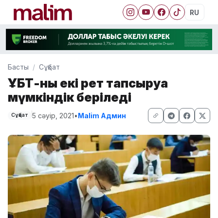
RU
Басты
Сұқбат
ҰБТ-ны екі рет тапсыруға
мүмкіндік беріледі
5 сәуір, 2021
•
Malim Админ
Сұқбат