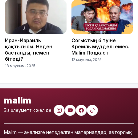
Иран-Израиль
Соғыстың бітуіне
қақтығысы. Неден
Кремль мүдделі емес.
басталды, немен
Malim.Подкаст
бітеді?
12 маусым, 2025
18 маусым, 2025
malim
Біз әлеуметтік желіде:
Malim — анализге негізделген материалдар, авторлық