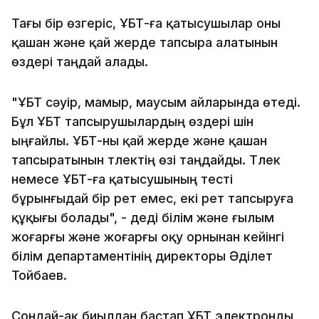
Тағы бір өзгеріс, ҰБТ-ға қатысушылар оны
қашан және қай жерде тапсыра алатынын
өздері таңдай алады.
"ҰБТ сәуір, мамыр, маусым айларында өтеді.
Бұл ҰБТ тапсырушылардың өздері үшін
ыңғайлы. ҰБТ-ны қай жерде және қашан
тапсыратынын түлектің өзі таңдайды. Түлек
немесе ҰБТ-ға қатысушының тесті
бұрынғыдай бір рет емес, екі рет тапсыруға
құқығы болады", - деді білім және ғылым
жоғарғы және жоғарғы оқу орнынан кейінгі
білім департаментінің директоры Әділет
Тойбаев.
Сондай-ақ биылдан бастап ҰБТ электронды