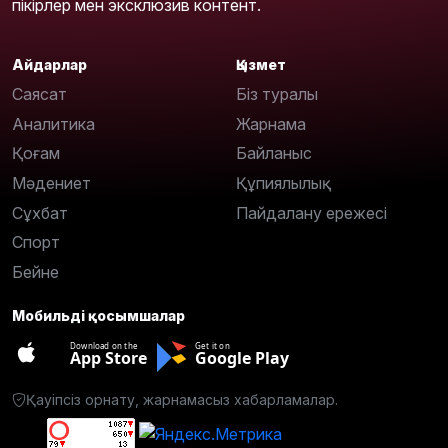
пікірлер мен эксклюзив контент.
Айдарлар
Қызмет
Саясат
Біз туралы
Аналитика
Жарнама
Қоғам
Байланыс
Мәдениет
Құпиялылық
Сұхбат
Пайдалану ережесі
Спорт
Бейне
Мобильді қосымшалар
Download on the
Get it on
App Store
Google Play
Қауіпсіз орнату, жарнамасыз хабарламалар.