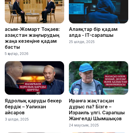
Қасым-Жомарт Тоқаев:
Алаяқтар бір қадам
Қазақстан жаңғырудың
алда - IT-сарапшы
жаңа кезеңіне қадам
25 шілде, 2025
басты
5 қаңтар, 2026
Ядролық қаруды бекер
Иранға жақтасқан
бердік – Уәлихан
дұрыс па? Бізге –
Қайсаров
Израиль үлгі. Сарапшы
Жангелді Шымшықов
3 шілде, 2025
24 маусым, 2025