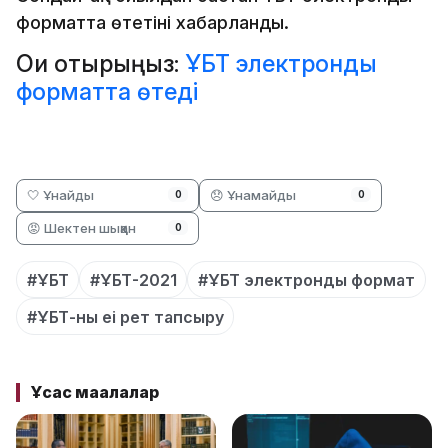
форматта өтетіні хабарланды.
Оқи отырыңыз:
ҰБТ электронды
форматта өтеді
🤍 Ұнайды
😞 Ұнамайды
0
0
😡 Шектен шыққан
0
#ҰБТ
#ҰБТ-2021
#ҰБТ электронды формат
#ҰБТ-ны еі рет тапсыру
Ұқсас мақалалар