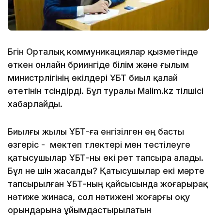
Бүгін Орталық коммуникациялар қызметінде
өткен онлайн бриингіде білім және ғылым
министрлігінің өкілдері ҰБТ биыл қалай
өтетінін түсіндірді. Бұл туралы Malim.kz тілшісі
хабарлайды.
Биылғы жылы ҰБТ-ға енгізілген ең басты
өзгеріс - мектеп түлектері мен тестілеуге
қатысушылар ҰБТ-ны екі рет тапсыра алады.
Бұл не үшін жасалды? Қатысушылар екі мәрте
тапсырылған ҰБТ-ның қайсысында жоғарырақ
нәтиже жинаса, сол нәтижені жоғарғы оқу
орындарына ұйымдастырылатын