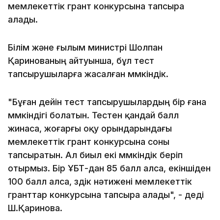
мемлекеттік грант конкурсына тапсыра
алады.
Білім және ғылым министрі Шолпан
Қаринованың айтуынша, бұл тест
тапсырушыларға жасалған мүмкіндік.
"Бұған дейін тест тапсырушылардың бір ғана
мүмкіндігі болатын. Тестен қандай балл
жинаса, жоғарғы оқу орындарындағы
мемлекеттік грант конкурсына соны
тапсыратын. Ал биыл екі мүмкіндік беріп
отырмыз. Бір ҰБТ-дан 85 балл алса, екіншіден
100 балл алса, үздік нәтижені мемлекеттік
гранттар конкурсына тапсыра алады", - деді
Ш.Қаринова.