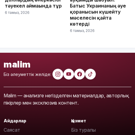
тәуекел аймағында тұр
Батыс Украинаның әуе
қорғанысын күшейту
6 тамыз, 2026
мәселесін қайта
көтерді
6 тамыз, 2026
malim
Біз әлеуметтік желіде:
Malim — анализге негізделген материалдар, авторлық
пікірлер мен эксклюзив контент.
Айдарлар
Қызмет
Саясат
Біз туралы