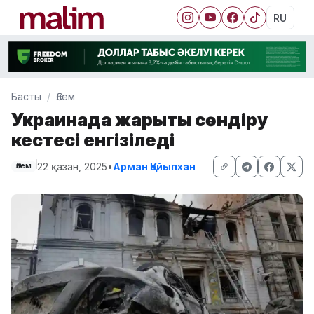
RU
Басты
Әлем
Украинада жарықты сөндіру
кестесі енгізіледі
22 қазан, 2025
•
Арман Қайыпхан
Әлем