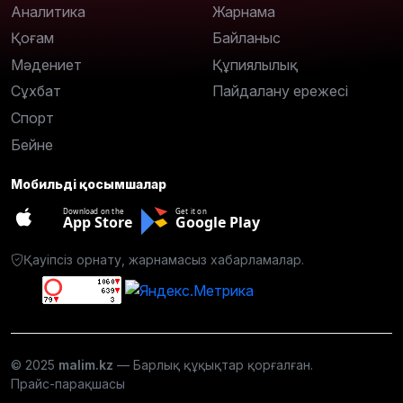
Аналитика
Жарнама
Қоғам
Байланыс
Мәдениет
Құпиялылық
Сұхбат
Пайдалану ережесі
Спорт
Бейне
Мобильді қосымшалар
Download on the
Get it on
App Store
Google Play
Қауіпсіз орнату, жарнамасыз хабарламалар.
© 2025
malim.kz
— Барлық құқықтар қорғалған.
Прайс-парақшасы