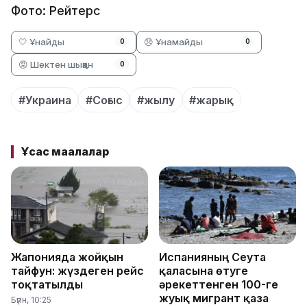
Фото: Рейтерс
🤍 Ұнайды
😞 Ұнамайды
0
0
😡 Шектен шыққан
0
#Украина
#Соғыс
#жылу
#жарық
Ұқсас мақалалар
Жапонияда жойқын
Испанияның Сеута
тайфун: жүздеген рейс
қаласына өтуге
тоқтатылды
әрекеттенген 100-ге
жуық мигрант қаза
Бүгін, 10:25