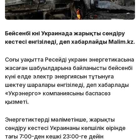
Бейсенбі күні Украинада жарықты сөндіру
кестесі енгізіледі, деп хабарлайды Malim.kz.
Соңғы уақытта Ресейдің украин энергетикасына
жасаған шабуылдарына байланысты бейсенбі
күні елде электр энергиясын тұтынуға
шектеу шаралары енгізіледі, деп хабарлады
«Укрэнерго» компаниясының баспасөз
қызметі.
Энергетиктердің мәліметінше, жарықты
сөндіру кестесі Украинаның көпшілік өңірінде
таңғы 7:00-ден кешкі 23:00-ге дейін