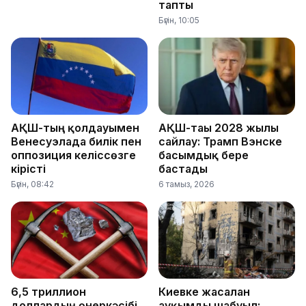
тапты
Бүгін, 10:05
АҚШ-тың қолдауымен
АҚШ-тағы 2028 жылғы
Венесуэлада билік пен
сайлау: Трамп Вэнске
оппозиция келіссөзге
басымдық бере
кірісті
бастады
Бүгін, 08:42
6 тамыз, 2026
6,5 триллион
Киевке жасалған
доллардың өнеркәсібі
ауқымды шабуыл: