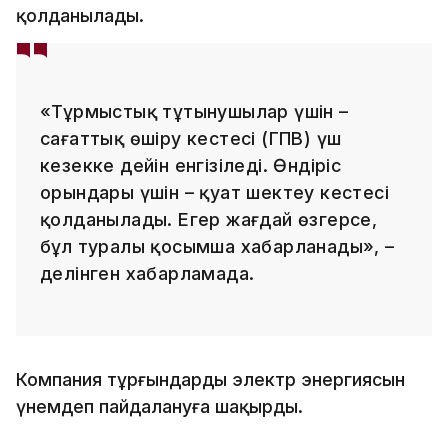
қолданылады.
«Тұрмыстық тұтынушылар үшін –
сағаттық өшіру кестесі (ГПВ) үш
кезекке дейін енгізіледі. Өндіріс
орындары үшін – қуат шектеу кестесі
қолданылады. Егер жағдай өзгерсе,
бұл туралы қосымша хабарланады», –
делінген хабарламада.
Компания тұрғындарды электр энергиясын
үнемдеп пайдалануға шақырды.