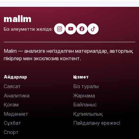
malim
Біз әлеуметтік желіде:
Malim — анализге негізделген материалдар, авторлық
пікірлер мен эксклюзив контент.
Айдарлар
Қызмет
Саясат
Біз туралы
Аналитика
Жарнама
Қоғам
Байланыс
Мәдениет
Құпиялылық
Сұхбат
Пайдалану ережесі
Спорт