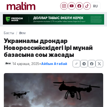
RU
Басты
Әлем
Украиналық дрондар
Новороссийскідегі ірі мұнай
базасына соққы жасады
14 қараша, 2025
•
Айбын Атабай
Әлем