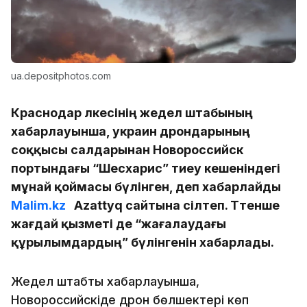
ua.depositphotos.com
Краснодар өлкесінің жедел штабының
хабарлауынша, украин дрондарының
соққысы салдарынан Новороссийск
портындағы “Шесхарис” тиеу кешеніндегі
мұнай қоймасы бүлінген, деп хабарлайды
Malim.kz
Azattyq сайтына сілтеп. Төтенше
жағдай қызметі де “жағалаудағы
құрылымдардың” бүлінгенін хабарлады.
Жедел штабтың хабарлауынша,
Новороссийскіде дрон бөлшектері көп