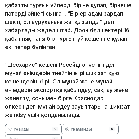
қабатты тұрғын үйлердің біріне құлап, бірнеше
пәтердің әйнегі сынған. “Бір ер адам зардап
шекті, ол ауруханаға жатқызылды” деп
хабарлады жедел штаб. Дрон бөлшектері 16
қабаттық тағы бір тұрғын үй кешеніне құлап,
екі пәтер бүлінген.
“Шесхарис” кешені Ресейдің оңтүстігіндегі
мұнай өнімдерін тиейтін ең ірі шикізат құю
кешендерінің бірі. Ол мұнай және мұнай
өнімдерін экспортқа қабылдау, сақтау және
жөнелту, сонымен бірге Краснодар
өлкесіндегі мұнай өңдеу зауыттарына шикізат
жеткізу үшін қолданылады.
🤍 Ұнайды
😞 Ұнамайды
0
0