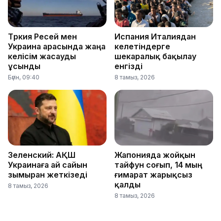
Түркия Ресей мен
Испания Италиядан
Украина арасында жаңа
келетіндерге
келісім жасауды
шекаралық бақылау
ұсынды
енгізді
Бүгін, 09:40
8 тамыз, 2026
Зеленский: АҚШ
Жапонияда жойқын
Украинаға ай сайын
тайфун соғып, 14 мың
зымыран жеткізеді
ғимарат жарықсыз
қалды
8 тамыз, 2026
8 тамыз, 2026