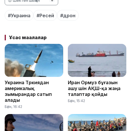
😡 Шектен шыққан
0
#Украина
#Ресей
#дрон
Ұқсас мақалалар
Украина Түркиядан
Иран Ормуз бұғазын
америкалық
ашу үшін АҚШ-қа жаңа
зымырандар сатып
талаптар қойды
алады
Бүгін, 15:42
Бүгін, 16:42