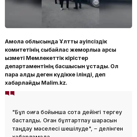
Ақмола облысында Ұлттық қауіпсіздік
комитетінің сыбайлас жемқорлыққа қарсы
қызметі Мемлекеттік кірістер
департаментінің басшысын ұстады. Ол
пара алды деген күдікке ілінді, деп
хабарлайды Malim.kz.
"Бұл оқиға бойынша сотқа дейінгі тергеу
басталды. Оған бұлтартпау шарасын
таңдау мәселесі шешілуде", – делінген
хабарламада.