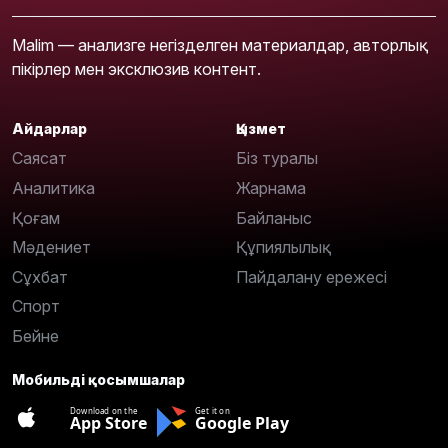
Malim — анализге негізделген материалдар, авторлық
пікірлер мен эксклюзив контент.
Айдарлар
Қызмет
Саясат
Біз туралы
Аналитика
Жарнама
Қоғам
Байланыс
Мәдениет
Құпиялылық
Сұхбат
Пайдалану ережесі
Спорт
Бейне
Мобильді қосымшалар
Download on the
Get it on
App Store
Google Play