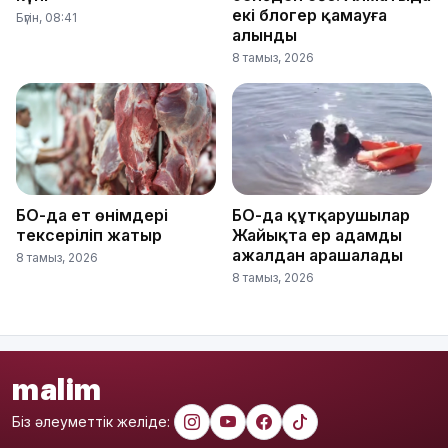
екі блогер қамауға
Бүгін, 08:41
алынды
8 тамыз, 2026
БҚО-да ет өнімдері
БҚО-да құтқарушылар
тексеріліп жатыр
Жайықта ер адамды
ажалдан арашалады
8 тамыз, 2026
8 тамыз, 2026
malim
Біз әлеуметтік желіде: