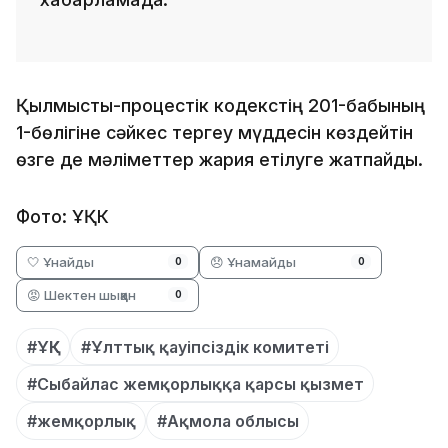
Қылмыстық-процестік кодекстің 201-бабының
1-бөлігіне сәйкес тергеу мүддесін көздейтін
өзге де мәліметтер жария етілуге жатпайды.
Фото: ҰҚК
🤍 Ұнайды
😞 Ұнамайды
0
0
😡 Шектен шыққан
0
#ҰҚК
#Ұлттық қауіпсіздік комитеті
#Сыбайлас жемқорлыққа қарсы қызмет
#жемқорлық
#Ақмола облысы