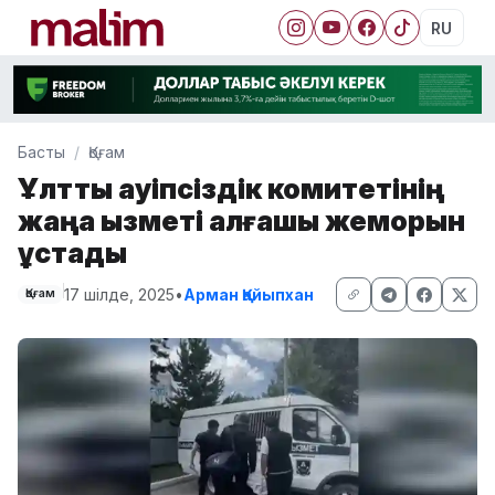
RU
Басты
Қоғам
Ұлттық қауіпсіздік комитетінің
жаңа қызметі алғашқы жемқорын
ұстады
17 шілде, 2025
•
Арман Қайыпхан
Қоғам