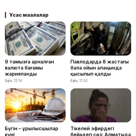
Ұқсас мақалалар
9 тамызға арналған
Павлодарда 8 жастағы
валюта бағамы
бала ойын алаңында
жарияланды
қысылып қалды
Бүгін, 12:14
Бүгін, 11:32
Бүгін – Құрылысшылар
Тікелей эфирдегі
күні
бейәдеп сөз: Алматыда