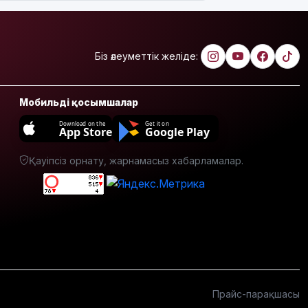
Жамбыл
облысында
19 мың
Біз әлеуметтік желіде:
гектар
аумақта
қарасора
Мобильді қосымшалар
өседі
Download on the
Get it on
App Store
Google Play
«Әділет»
партиясы:
Қазақстан
Қауіпсіз орнату, жарнамасыз хабарламалар.
– зайырлы
мемлекет,
ал «Заң
және
тәртіп»
қағидаты
баршаға
міндетті
Прайс-парақшасы
Украина