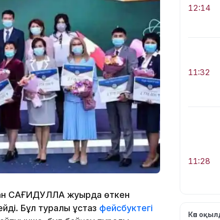
12:14
11:32
11:28
йман САҒИДУЛЛА жуырда өткен
ейді. Бұл туралы ұстаз
фейсбуктегі
Көп оқы