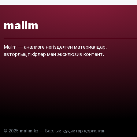
malim
Malim — анализге негізделген материалдар,
авторлық пікірлер мен эксклюзив контент.
© 2025
malim.kz
— Барлық құқықтар қорғалған.