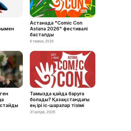
Астанада "Comic Con
17:57
рымен
Astana 2026" фестивалі
басталды
6 тамыз, 2026
17:10
ген
Тамызда қайда баруға
ңа
болады? Қазақстандағы
астайды
ең ірі іс-шаралар тізімі
31 шілде, 2026
16:59