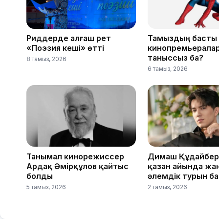
Риддерде алғаш рет
Тамыздың басты
«Поэзия кеші» өтті
кинопремьерала
таныссыз ба?
8 тамыз, 2026
6 тамыз, 2026
Танымал кинорежиссер
Димаш Құдайбер
Ардақ Әмірқұлов қайтыс
қазан айында жа
болды
әлемдік турын б
5 тамыз, 2026
2 тамыз, 2026