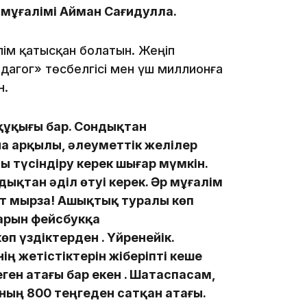
мұғалімі Айман Сағидулла.
лім қатысқан болатын. Жеңіп
08:15
дагог» төсбелгісі мен үш миллионға
н.
құқығы бар. Сондықтан
а арқылы, әлеуметтік желілер
 түсіндіру керек шығар мүмкін.
23:12
ықтан әділ өтуі керек. Әр мұғалім
т мырза! Ашықтық туралы көп
тарын фейсбукқа
п үздіктерден . Үйренейік.
ң жетістіктерін жіберіпті кеше
22:12
еген атағы бар екен . Шатаспасам,
ның 800 теңгеден сатқан атағы.