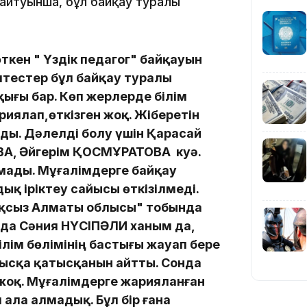
айтуынша, бұл байқау туралы
10:01
кен " Үздік пед
агог" байқауын
птестер бұл байқау туралы
қығы бар.
Көп жерлерде білім
иялап,өткізген жоқ. Жіберетін
рды. Дәлелді болу үшін Қарасай
А, Әйгерім ҚОСМҰРАТОВА
куә.
09:40
мады. Мұғалімдерге байқау
дық іріктеу сайысы өткізілмеді.
қсыз Алматы облысы" тобында
да Сәния НҮСІПӘЛИ ханым да,
08:41
ілім бөлімінің бастығы жауап бере
ысқа қатысқанын айтты. Сонда
 жоқ. Мұғалімдерге жарияланған
п ала алмадық.
Бұл бір ғана
08:29