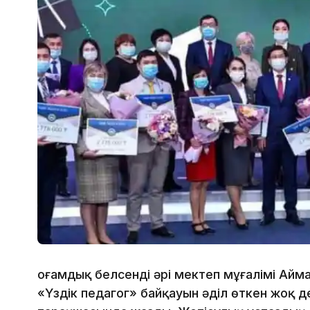
Қоғамдық белсенді әрі мектеп мұғалімі А
«Үздік педагог» байқауын әділ өткен жоқ д