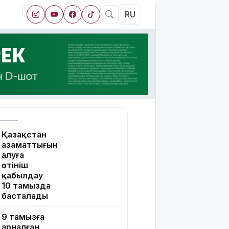
RU
Қазақстан
азаматтығын
алуға
өтініш
қабылдау
10 тамызда
басталады
9 тамызға
арналған