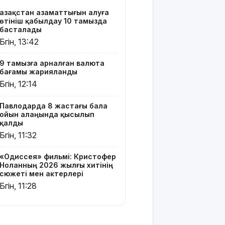
Тоқаев
Қазақстан азаматтығын алуға
Сингапур
өтініш қабылдау 10 тамызда
Президентіне
басталады
құттықтау
Бүгін, 13:42
жеделхатын
жолдады
9 тамызға арналған валюта
бағамы жарияланды
Түркия
Бүгін, 12:14
Ресей мен
Украина
Павлодарда 8 жастағы бала
арасында
ойын алаңында қысылып
жаңа
қалды
келісім
Бүгін, 11:32
жасауды
ұсынды
«Одиссея» фильмі: Кристофер
Ноланның 2026 жылғы хитінің
Бүгін –
сюжеті мен актерлері
Құрылысшылар
Бүгін, 11:28
күні
9 тамызға
арналған