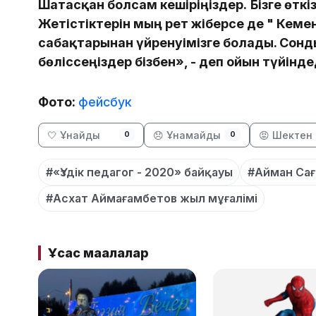
Шатасқан болсам кешіріңіздер.
Бізге өтк
Жетістіктерін мың рет жіберсе де " Кеме
сабақтарынан үйренуімізге болады. Сонд
бөліссеңіздер бізбен»
, - деп ойын түйінд
Фото:
фейсбук
🤍 Ұнайды
😞 Ұнамайды
😡 Шектен 
0
0
#«Үздік педагог - 2020» байқауы
#Айман Сағ
#Асхат Аймағамбетов жыл мұғалімі
Ұқсас мақалалар