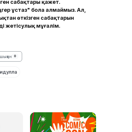
ізген сабақтары қажет.
ңгер ұстаз" бола алмаймыз. Ал,
ықтан өткізген сабақтарын
еді жетісулық мұғалім.
21:05
шыққан
0
20:07
идулла
18:58