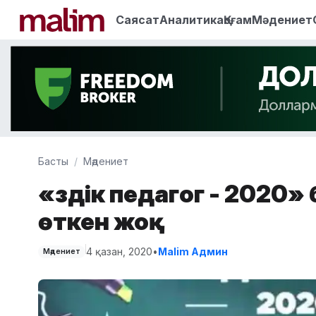
Саясат
Аналитика
Қоғам
Мәдениет
Басты
Мәдениет
«Үздік педагог - 2020»
өткен жоқ
4 қазан, 2020
•
Malim Админ
Мәдениет