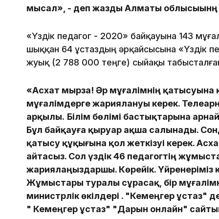
мысал», - деп жазды Алматы облысыынң 
«Үздік педагог - 2020» байқауына 143 мұға
шыққан 64 ұстаздың әрқайсысына «Үздік пе
жуық (2 788 000 теңге) сыйақы табысталға
«
Асхат мырза! Әр мұғалімнің қатысуына 
мұғалімдерге жариялануы керек. Телеарн
арқылы.
Б
ілім бөлімі
бастықтарына арнайы
Бұл байқауға қыруар ақша салынады. Сонд
қатысу құқығына қол жеткізуі керек.
Асха
айтасыз. Сол үздік 46 педагогтің жұмыс
жариялаңыздаршы. Көрейік. Үйренеріміз кө
Жұмыстары туралы сұрасақ, бір мұғалімні
министрлік өкілдері . "Кемеңгер ұстаз" д
" Кемеңгер ұстаз" "Дарын онлайн" сайты