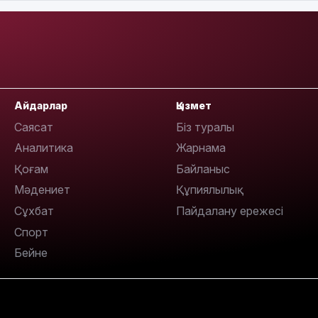
15:55
Айдарлар
Қызмет
Саясат
Біз туралы
Аналитика
Жарнама
Қоғам
Байланыс
Мәдениет
Құпиялылық
14:26
Сұхбат
Пайдалану ережесі
Спорт
Бейне