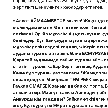
парақшасында жазды. Жетісулық ұстаздың 
жергілікті шенеуніктер хабардар етпеген.
«Асхат АЙМАҒАМБЕТОВ мырза! Жақында өт
мойындамаймын. Әділ өткен жоқ.
Көп әрі
естімеді. Әр бір мұғалімнің қатысуына құ
бөлімдері бұл байқауды мұғалімдерге жар
мұғалімдерін өздері таңдап, жіберіп оты
ауданы туралы айтайын.
Әлия ЕСМҰРЗАЕВ
Қарасай ауданында сайыс туралы айтыл
өтетіні туралы хабар берілген жоқ. Аудан
Кеше бұл туралы уатсаптағы "Жемқорлы
сұрақ қойдық.
Мейіржан ТЕМІРБЕК мырза 
Гаухар ОМАРБЕК ханым да бар ол топта.
Б
алмай отыр. Майгүл ханым Айнұрдың обл
Айнұрды кім таңдады? Байқау өткізілген
жоқ. Бұл сұрақты 99 рет сұрасақ та жауа