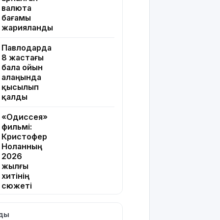
валюта
бағамы
жарияланды
Павлодарда
8 жастағы
бала ойын
алаңында
қысылып
қалды
«Одиссея»
фильмі:
Кристофер
Ноланның
2026
жылғы
хитінің
сюжеті
мен
актерлері
лды