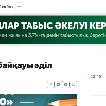
Сұқбат
 байқауы әділ
13:42