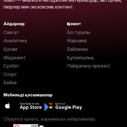
Malim — анализге негізделген материалдар, авторлық
пікірлер мен эксклюзив контент.
Айдарлар
Қызмет
Саясат
Біз туралы
Аналитика
Жарнама
Қоғам
Байланыс
Мәдениет
Құпиялылық
Сұхбат
Пайдалану ережесі
Спорт
Бейне
Мобильді қосымшалар
Download on the
Get it on
App Store
Google Play
Қауіпсіз орнату, жарнамасыз хабарламалар.