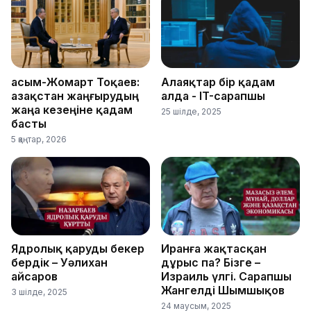
Қасым-Жомарт Тоқаев:
Алаяқтар бір қадам
Қазақстан жаңғырудың
алда - IT-сарапшы
жаңа кезеңіне қадам
25 шілде, 2025
басты
5 қаңтар, 2026
Ядролық қаруды бекер
Иранға жақтасқан
бердік – Уәлихан
дұрыс па? Бізге –
Қайсаров
Израиль үлгі. Сарапшы
Жангелді Шымшықов
3 шілде, 2025
24 маусым, 2025