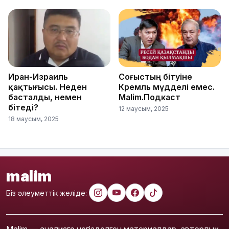
Иран-Израиль
Соғыстың бітуіне
қақтығысы. Неден
Кремль мүдделі емес.
басталды, немен
Malim.Подкаст
бітеді?
12 маусым, 2025
18 маусым, 2025
malim
Біз әлеуметтік желіде: