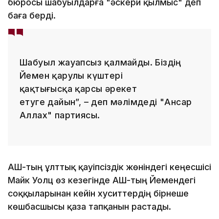
бюросы шабуылдарға "әскери қылмыс" деп
баға берді.
Шабуыл жауапсыз қалмайды. Біздің
Йемен қарулы күштері
қақтығысқа қарсы әрекет
етуге дайын”, – деп мәлімдеді "Ансар
Аллах" партиясы.
АҚШ-тың ұлттық қауіпсіздік жөніндегі кеңесшісі
Майк Уолц өз кезегінде АҚШ-тың Йемендегі
соққыларынан кейін хуситтердің бірнеше
көшбасшысы қаза тапқанын растады.