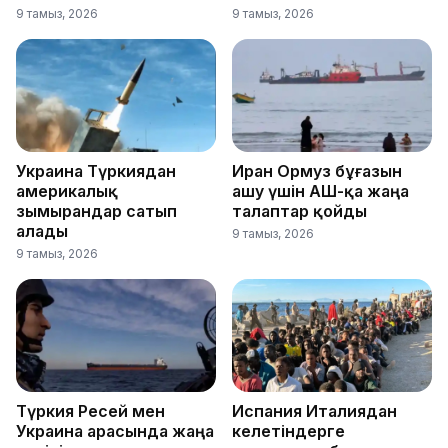
9 тамыз, 2026
9 тамыз, 2026
Украина Түркиядан
Иран Ормуз бұғазын
америкалық
ашу үшін АҚШ-қа жаңа
зымырандар сатып
талаптар қойды
алады
9 тамыз, 2026
9 тамыз, 2026
Түркия Ресей мен
Испания Италиядан
Украина арасында жаңа
келетіндерге