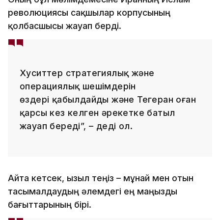
революциясы сақшылар корпусының
қолбасшысы жауап берді.
Хуситтер стратегиялық және
операциялық шешімдерін
өздері қабылдайды және Тегеран оған
қарсы кез келген әрекетке батыл
жауап береді”, – деді ол.
Айта кетсек, Қызыл теңіз – мұнай мен отын
тасымалдаудың әлемдегі ең маңызды
бағыттарының бірі.