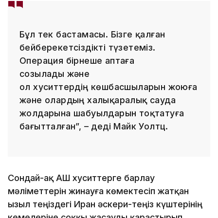
Бұл тек бастамасы. Бізге қалған
бейберекетсіздікті түзетеміз.
Операция бірнеше аптаға
созылады және
ол хуситтердің көшбасшыларын жоюға
және олардың халықаралық сауда
жолдарына шабуылдарын тоқтатуға
бағытталған”, – деді Майк Уолтц.
Сондай-ақ АҚШ хуситтерге барлау
мәліметтерін жинауға көмектесіп жатқан
Қызыл теңіздегі Иран әскери-теңіз күштерінің
кемелеріне соққы жасауды қарастырып