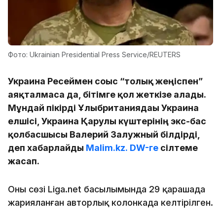
Фото: Ukrainian Presidential Press Service/REUTERS
Украина Ресеймен соғыс “толық жеңіспен”
аяқталмаса да, бітімге қол жеткізе алады.
Мұндай пікірді Ұлыбританиядағы Украина
елшісі, Украина Қарулы күштерінің экс-бас
қолбасшысы Валерий Залужный білдірді,
деп хабарлайды
Malim.kz.
DW-ге
сілтеме
жасап.
Оның сөзі Liga.net басылымында 29 қарашада
жарияланған авторлық колонкада келтірілген.