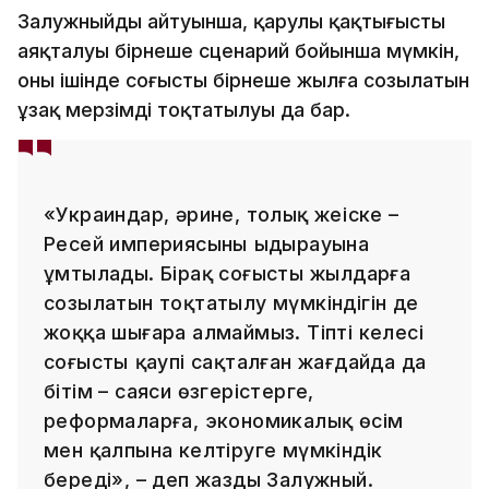
Залужныйдың айтуынша, қарулы қақтығыстың
аяқталуы бірнеше сценарий бойынша мүмкін,
оның ішінде соғыстың бірнеше жылға созылатын
ұзақ мерзімді тоқтатылуы да бар.
«Украиндар, әрине, толық жеңіске –
Ресей империясының ыдырауына
ұмтылады. Бірақ соғыстың жылдарға
созылатын тоқтатылу мүмкіндігін де
жоққа шығара алмаймыз. Тіпті келесі
соғыстың қаупі сақталған жағдайда да
бітім – саяси өзгерістерге,
реформаларға, экономикалық өсім
мен қалпына келтіруге мүмкіндік
береді», – деп жазды Залужный.