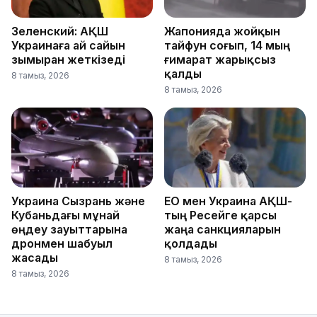
Зеленский: АҚШ
Жапонияда жойқын
Украинаға ай сайын
тайфун соғып, 14 мың
зымыран жеткізеді
ғимарат жарықсыз
қалды
8 тамыз, 2026
8 тамыз, 2026
Украина Сызрань және
ЕО мен Украина АҚШ-
Кубаньдағы мұнай
тың Ресейге қарсы
өңдеу зауыттарына
жаңа санкцияларын
дронмен шабуыл
қолдады
жасады
8 тамыз, 2026
8 тамыз, 2026