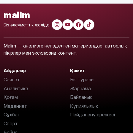
malim
Біз әлеуметтік желіде:
Malim — анализге негізделген материалдар, авторлық
пікірлер мен эксклюзив контент.
Айдарлар
Қызмет
Саясат
Біз туралы
Аналитика
Жарнама
Қоғам
Байланыс
Мәдениет
Құпиялылық
Сұхбат
Пайдалану ережесі
Спорт
Бейне