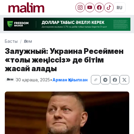
RU
Басты
Әлем
Залужный: Украина Ресеймен
«толық жеңіссіз» де бітім
жасай алады
30 қараша, 2025
•
Арман Қайыпхан
Әлем