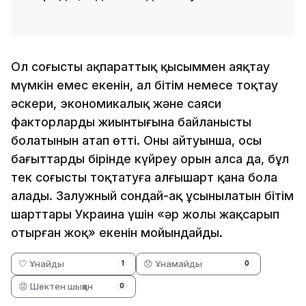
Ол соғысты ақпараттық қысыммен аяқтау
мүмкін емес екенін, ал бітім немесе тоқтау
әскери, экономикалық және саяси
факторлардың жиынтығына байланысты
болатынын атап өтті. Оның айтуынша, осы
бағыттардың бірінде күйреу орын алса да, бұл
тек соғысты тоқтатуға алғышарт қана бола
алады. Залужный сондай-ақ ұсынылатын бітім
шарттары Украина үшін «әр жолы жақсарып
отырған жоқ» екенін мойындайды.
🤍 Ұнайды
😞 Ұнамайды
1
0
😡 Шектен шыққан
0