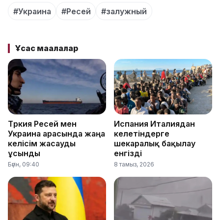
#Украина
#Ресей
#залужный
Ұқсас мақалалар
Түркия Ресей мен
Испания Италиядан
Украина арасында жаңа
келетіндерге
келісім жасауды
шекаралық бақылау
ұсынды
енгізді
Бүгін, 09:40
8 тамыз, 2026